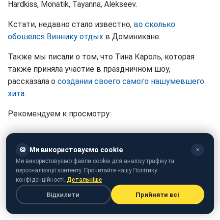
Hardkiss, Monatik, Tayanna, Alekseev.
Кстати, недавно стало известно,
во сколько
обошелся Виннику отдых
в Доминикане.
Также мы писали о том, что Тина Кароль, которая
также приняла участие в праздничном шоу,
рассказала о
создании своего самого нашумевшего
хита
.
Рекомендуем к просмотру:
🍪
Ми використовуємо cookie
✕
Ми використовуємо файли cookie для аналізу трафіку та
персоналізації контенту. Прочитайте нашу Політику
конфіденційності.
Детальніше
Відхилити
Прийняти всі