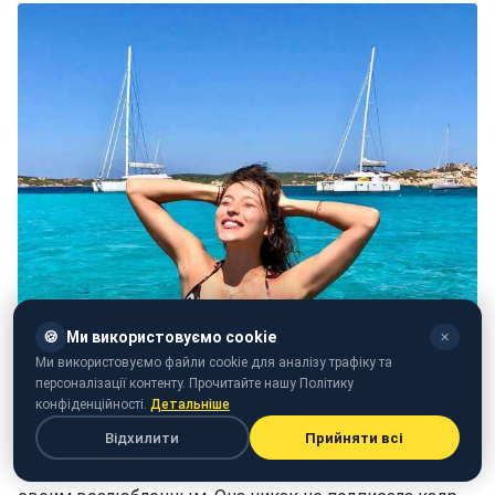
🍪
Ми використовуємо cookie
✕
Ми використовуємо файли cookie для аналізу трафіку та
персоналізації контенту. Прочитайте нашу Політику
конфіденційності.
Детальніше
Фото: Регина Тодоренко (instagram.com/reginatodorenko)
Відхилити
Прийняти всі
На другой фотографии Регина позирует вместе со