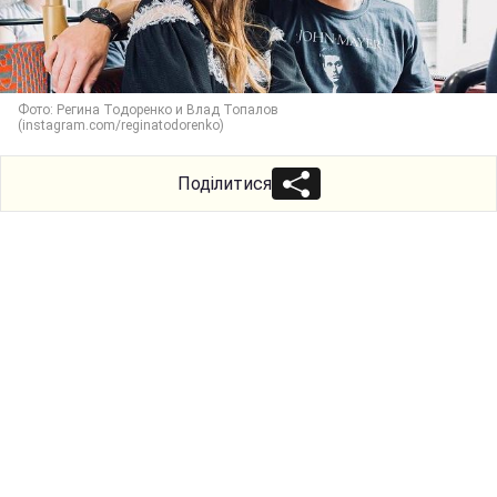
Фото: Регина Тодоренко и Влад Топалов
(instagram.com/reginatodorenko)
Поділитися