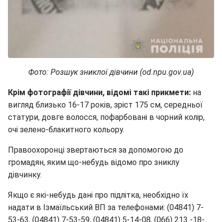
Фото: Розшук зниклої дівчини (od.npu.gov.ua)
Крім фотографії дівчини, відомі такі прикмети:
на
вигляд близько 16-17 років, зріст 175 см, середньої
статури, довге волосся, пофарбовані в чорний колір,
очі зелено-блакитного кольору.
Правоохоронці звертаються за допомогою до
громадян, яким що-небудь відомо про зниклу
дівчинку.
Якщо є які-небудь дані про підлітка, необхідно їх
надати в Ізмаїльський ВП за телефонами: (04841) 7-
53-63, (04841) 7-53-59, (04841) 5-14-08, (066) 213 -18-