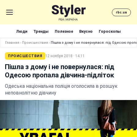
rbc.ua
Люди
Тренды
Полезное
Вкусно
Гороскопы
Главная
›
Происшествия
›
Пішла з дому і не повернулася: під Одесою пропа
ПРОИСШЕСТВИЯ
12 ноября 2018 · 14:11
Пішла з дому і не повернулася: під
Одесою пропала дівчина-підліток
Одеська національна поліція оголосила в розшук
неповнолітню дівчину