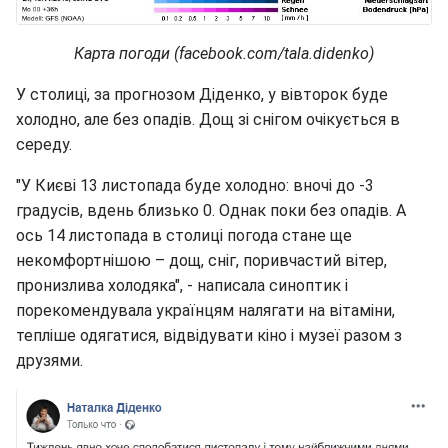
Карта погоди (facebook.com/tala.didenko)
У столиці, за прогнозом Діденко, у вівторок буде
холодно, але без опадів. Дощ зі снігом очікується в
середу.
"У Києві 13 листопада буде холодно: вночі до -3
градусів, вдень близько 0. Однак поки без опадів. А
ось 14 листопада в столиці погода стане ще
некомфортнішою – дощ, сніг, поривчастий вітер,
пронизлива холодяка", - написала синоптик і
порекомендувала українцям налягати на вітаміни,
тепліше одягатися, відвідувати кіно і музеї разом з
друзями.