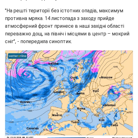
"На решті території без істотних опадів, максимум
противна мряка. 14 листопада з заходу прийде
атмосферний фронт принесе в наші західні області
переважно дощ, на північ і місцями в центр – мокрий
сніг", - попередила синоптик.