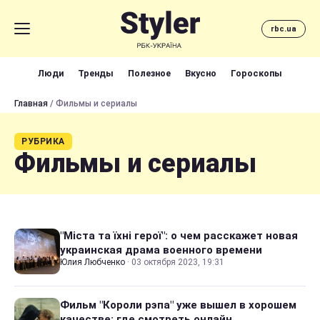
rbc.ua
Люди
Тренды
Полезное
Вкусно
Гороскопы
Главная
/ Фильмы и сериалы
РУБРИКА
Фильмы и сериалы
"Міста та їхні герої": о чем расскажет новая
украинская драма военного времени
Юлия Любченко
·
03 октября 2023, 19:31
Фильм "Короли рэпа" уже вышел в хорошем
качестве: где смотреть онлайн