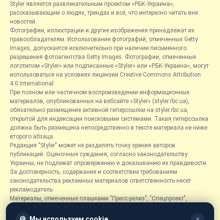
Styler является развлекательным проектом «РБК-Украина»,
рассказывающим о людях, трендах и всё, что интересно читать вне
новостей.
Фотографии, иллюстрации и другие изображения принадлежат их
правообладателям. Использование фотографий, отмеченных Getty
Images, допускается исключительно при наличии письменного
разрешения фотоагентства Getty Images. Фотографии, отмеченные
логотипом «Styler» или подписанные «Styler» или «РБК-Украина», могут
использоваться на условиях лицензии Creative Commons Attribution
4.0 International.
При полном или частичном воспроизведении информационных
материалов, опубликованных на вебсайте «Styler» (styler.rbc.ua),
обязательно размещение активной гиперссылки на styler.rbc.ua,
открытой для индексации поисковыми системами. Такая гиперссылка
должна быть размещена непосредственно в тексте материала не ниже
второго абзаца.
Редакция "Styler" может не разделять точку зрения авторов
публикаций. Оценочные суждения, согласно законодательству
Украины, не подлежат опровержению и доказыванию их правдивости.
За достоверность, содержание и соответствие требованиям
законодательства рекламных материалов ответственность несет
рекламодатель.
Материалы, отмеченные плашками "Пресс-релиз", "Спецпроект",
"Партнерский материал", "Promo", "Благотворительность" и "Резонанс",
размещаются на правах рекламы.
🍪
Мы используем cookie
✕