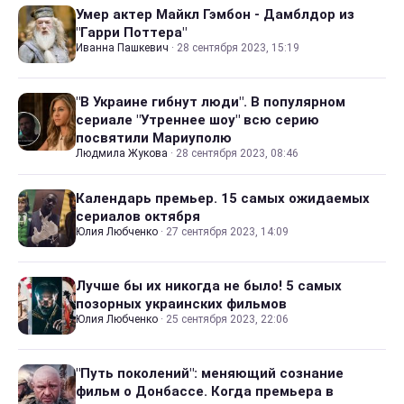
Умер актер Майкл Гэмбон - Дамблдор из
"Гарри Поттера"
Иванна Пашкевич
·
28 сентября 2023, 15:19
"В Украине гибнут люди". В популярном
сериале "Утреннее шоу" всю серию
посвятили Мариуполю
Людмила Жукова
·
28 сентября 2023, 08:46
Календарь премьер. 15 самых ожидаемых
сериалов октября
Юлия Любченко
·
27 сентября 2023, 14:09
Лучше бы их никогда не было! 5 самых
позорных украинских фильмов
Юлия Любченко
·
25 сентября 2023, 22:06
"Путь поколений": меняющий сознание
фильм о Донбассе. Когда премьера в