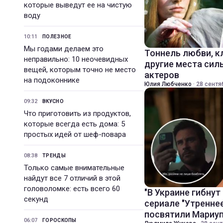
которые выведут ее на чистую
воду
10:11
ПОЛЕЗНОЕ
Мы годами делаем это
Тоннель любви, к
неправильно: 10 неочевидных
другие места сил
вещей, которым точно не место
актеров
на подоконнике
Юлия Любченко
·
28 сентя
09:32
ВКУСНО
Что приготовить из продуктов,
которые всегда есть дома: 5
простых идей от шеф-повара
08:38
ТРЕНДЫ
Только самые внимательные
найдут все 7 отличий в этой
головоломке: есть всего 60
"В Украине гибнут
секунд
сериале "Утренне
посвятили Мариу
06:07
ГОРОСКОПЫ