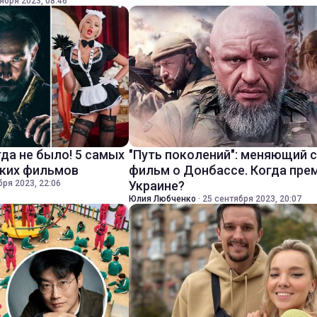
ября 2023, 08:46
да не было! 5 самых
"Путь поколений": меняющий 
ских фильмов
фильм о Донбассе. Когда пре
бря 2023, 22:06
Украине?
Юлия Любченко
·
25 сентября 2023, 20:07