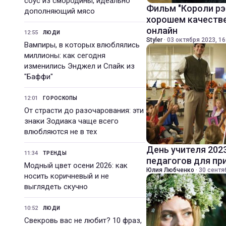
соус из смородины, идеально
Фильм "Короли рэ
дополняющий мясо
хорошем качестве
онлайн
12:55
ЛЮДИ
Styler
·
03 октября 2023, 16
Вампиры, в которых влюблялись
миллионы: как сегодня
изменились Энджел и Спайк из
"Баффи"
12:01
ГОРОСКОПЫ
От страсти до разочарования: эти
знаки Зодиака чаще всего
влюбляются не в тех
День учителя 202
11:34
ТРЕНДЫ
педагогов для пр
Модный цвет осени 2026: как
Юлия Любченко
·
30 сентя
носить коричневый и не
выглядеть скучно
10:52
ЛЮДИ
Свекровь вас не любит? 10 фраз,