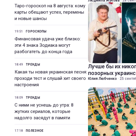
Людмила Жукова
·
28 сент
Таро-гороскоп на 8 августа: кому
карты обещают успех, перемены
и новые шансы
19:51
ГОРОСКОПЫ
Финансовая удача уже близко:
эти 4 знака Зодиака могут
разбогатеть до конца года
18:49
ТРЕНДЫ
Лучше бы их никог
Какая ты новая украинская песня:
позорных украин
проходи тест и слушай хит своего
Юлия Любченко
·
25 сентя
настроения
18:09
ТРЕНДЫ
С ними не уснешь до утра: 8
жутких сериалов, которые
надолго засядут в памяти
17:18
ПОЛЕЗНОЕ