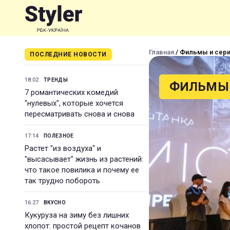
Главная
/ Фильмы и сер
ПОСЛЕДНИЕ НОВОСТИ
18:02
ТРЕНДЫ
ФИЛЬМЫ 
7 романтических комедий
"нулевых", которые хочется
пересматривать снова и снова
17:14
ПОЛЕЗНОЕ
Растет "из воздуха" и
"высасывает" жизнь из растений:
что такое повилика и почему ее
так трудно побороть
16:27
ВКУСНО
Кукуруза на зиму без лишних
хлопот: простой рецепт кочанов