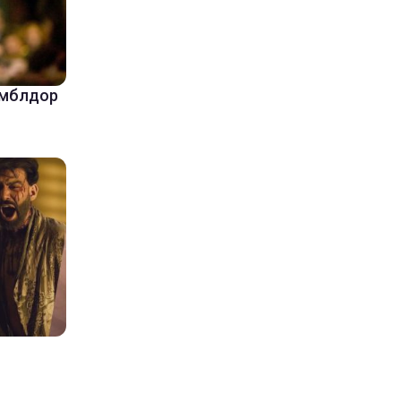
амблдор