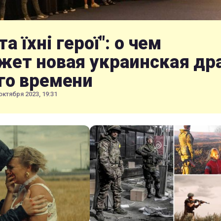
та їхні герої": о чем
жет новая украинская др
го времени
октября 2023, 19:31