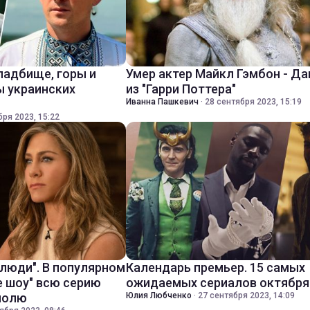
ладбище, горы и
Умер актер Майкл Гэмбон - Д
ы украинских
из "Гарри Поттера"
Иванна Пашкевич
·
28 сентября 2023, 15:19
бря 2023, 15:22
 люди". В популярном
Календарь премьер. 15 самых
е шоу" всю серию
ожидаемых сериалов октября
полю
Юлия Любченко
·
27 сентября 2023, 14:09