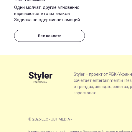
11:43
ГОРОСКОПЫ
Одни молчат, другие мгновенно
взрываются: кто из знаков
Зодиака не сдерживает эмоций
Все новости
Styler – проект от РБК-Украи
сочетает entertainment и life
о трендах, звездах, советах, 
гороскопах.
© 2026 LLC «UBT MEDIA»
Идентификатор онлайн-медиа в Реестре субъектов в сфере м