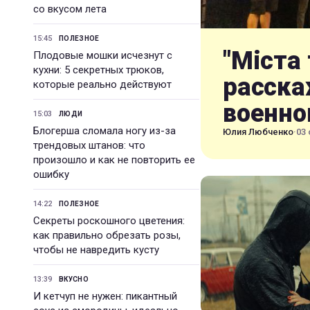
со вкусом лета
15:45
ПОЛЕЗНОЕ
"Міста 
Плодовые мошки исчезнут с
кухни: 5 секретных трюков,
расска
которые реально действуют
военно
15:03
ЛЮДИ
Блогерша сломала ногу из-за
Юлия Любченко
·
03 
трендовых штанов: что
произошло и как не повторить ее
ошибку
14:22
ПОЛЕЗНОЕ
Секреты роскошного цветения:
как правильно обрезать розы,
чтобы не навредить кусту
13:39
ВКУСНО
И кетчуп не нужен: пикантный