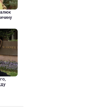
балюк
ричину
го,
жду