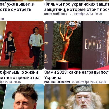
па" уже вышел в
Фильмы про украинских защит
: где смотреть
защитниц, которые стоит пос
Юлия Любченко
·
01 октября 2023, 10:00
:38
3: фильмы о жизни
Эмми 2023: какие награды по
иятного просмотра
Украина
бря 2023, 20:45
Иванна Пашкевич
·
29 сентября 2023, 14:00