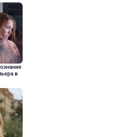
сознание
мьера в