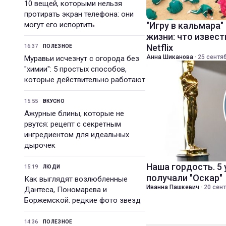
10 вещей, которыми нельзя
протирать экран телефона: они
могут его испортить
"Игру в кальмара"
жизни: что извест
Netflix
16:37
ПОЛЕЗНОЕ
Анна Шиканова
·
25 сентяб
Муравьи исчезнут с огорода без
"химии": 5 простых способов,
которые действительно работают
15:55
ВКУСНО
Ажурные блины, которые не
рвутся: рецепт с секретным
ингредиентом для идеальных
дырочек
Наша гордость. 5
15:19
ЛЮДИ
получали "Оскар"
Как выглядят возлюбленные
Иванна Пашкевич
·
20 сент
Дантеса, Пономарева и
Боржемской: редкие фото звезд
14:36
ПОЛЕЗНОЕ