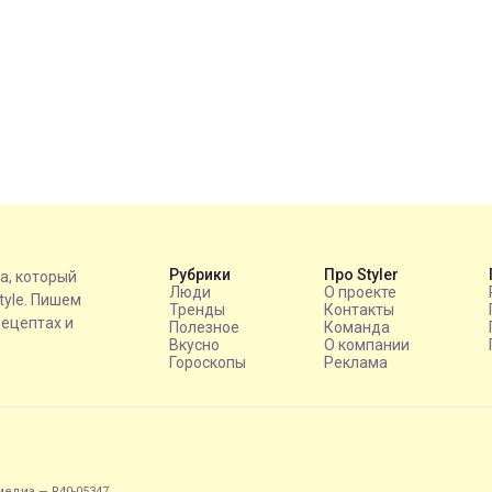
Рубрики
Про Styler
на, который
Люди
О проекте
style. Пишем
Тренды
Контакты
рецептах и
Полезное
Команда
Вкусно
О компании
Гороскопы
Реклама
едиа — R40-05347