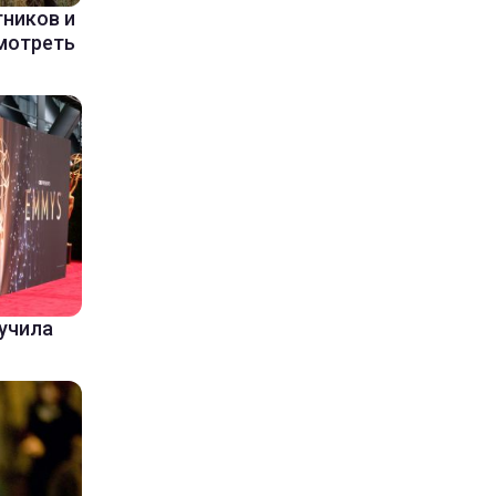
ников и
мотреть
лучила