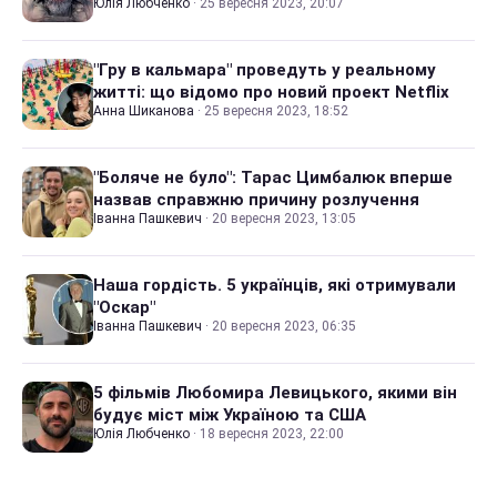
Юлія Любченко
·
25 вересня 2023, 20:07
"Гру в кальмара" проведуть у реальному
житті: що відомо про новий проект Netflix
Анна Шиканова
·
25 вересня 2023, 18:52
"Боляче не було": Тарас Цимбалюк вперше
назвав справжню причину розлучення
Іванна Пашкевич
·
20 вересня 2023, 13:05
Наша гордість. 5 українців, які отримували
"Оскар"
Іванна Пашкевич
·
20 вересня 2023, 06:35
5 фільмів Любомира Левицького, якими він
будує міст між Україною та США
Юлія Любченко
·
18 вересня 2023, 22:00