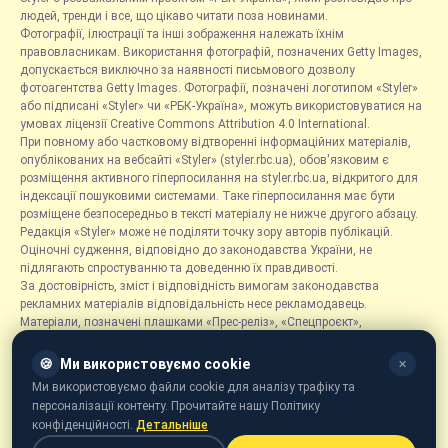
людей, тренди і все, що цікаво читати поза новинами.
Фотографії, ілюстрації та інші зображення належать їхнім
правовласникам. Використання фотографій, позначених Getty Images,
допускається виключно за наявності письмового дозволу
фотоагентства Getty Images. Фотографії, позначені логотипом «Styler»
або підписані «Styler» чи «РБК-Україна», можуть використовуватися на
умовах ліцензії Creative Commons Attribution 4.0 International.
При повному або частковому відтворенні інформаційних матеріалів,
опублікованих на вебсайті «Styler» (styler.rbc.ua), обов'язковим є
розміщення активного гіперпосилання на styler.rbc.ua, відкритого для
індексації пошуковими системами. Таке гіперпосилання має бути
розміщене безпосередньо в тексті матеріалу не нижче другого абзацу.
Редакція «Styler» може не поділяти точку зору авторів публікацій.
Оціночні судження, відповідно до законодавства України, не
підлягають спростуванню та доведенню їх правдивості.
За достовірність, зміст і відповідність вимогам законодавства
рекламних матеріалів відповідальність несе рекламодавець.
Матеріали, позначені плашками «Прес-реліз», «Спецпроєкт»,
«Партнерський матеріал», «Promo», «Благодійність» та «Резонанс»,
розміщуються на правах реклами.
🍪
Ми використовуємо cookie
✕
Рубрика «Новини компаній» є інформаційним форматом, що містить
Ми використовуємо файли cookie для аналізу трафіку та
новини, повідомлення та оголошення, пов'язані з діяльністю
персоналізації контенту. Прочитайте нашу Політику
компаній, і ґрунтується на інформації, наданій відповідними
конфіденційності.
Детальніше
компаніями. Редакція не несе відповідальності за достовірність такої