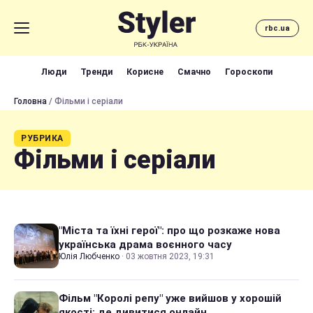
rbc.ua
Люди
Тренди
Корисне
Смачно
Гороскопи
Головна
/ Фільми і серіали
РУБРИКА
Фільми і серіали
"Міста та їхні герої": про що розкаже нова
українська драма воєнного часу
Юлія Любченко
·
03 жовтня 2023, 19:31
Фільм "Королі репу" уже вийшов у хорошій
якості: де дивитися онлайн