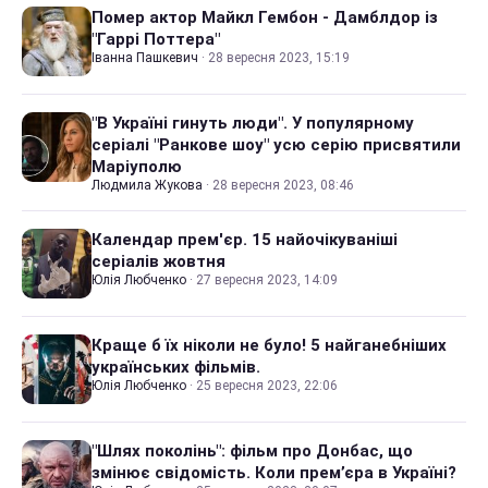
Помер актор Майкл Гембон - Дамблдор із
"Гаррі Поттера"
Іванна Пашкевич
·
28 вересня 2023, 15:19
"В Україні гинуть люди". У популярному
серіалі "Ранкове шоу" усю серію присвятили
Маріуполю
Людмила Жукова
·
28 вересня 2023, 08:46
Календар прем'єр. 15 найочікуваніші
серіалів жовтня
Юлія Любченко
·
27 вересня 2023, 14:09
Краще б їх ніколи не було! 5 найганебніших
українських фільмів.
Юлія Любченко
·
25 вересня 2023, 22:06
"Шлях поколінь": фільм про Донбас, що
змінює свідомість. Коли прем’єра в Україні?