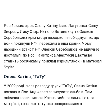
Російських зірок Олену Катіну, Іллю Лагутенка, Сашу
Звєрєву, Лику Стар, Наталю Ветлицьку та Олексія
Серебрякова крім місця народження об'єднує і те, що
вони покинули РФ і переїхали в інші країни. Чому
народний артист РФ Олексій Серебряков не відчуває
ностальгії по Росії, а актриса Анастасія Цвєтаєва
ставить росіянкам у приклад изрильтянок - в матеріалі
Styler.
Олена Катіна, "ТаТу"
У 2009 році, після розпаду групи "ТаТу", Олена Катіна
поїхала в Лос-Анджелес записувати альбом. Там
співачка і залишилася. Катіна вийшла заміж і стала
матір'ю і, хоча екс-татушка розпрощалася з