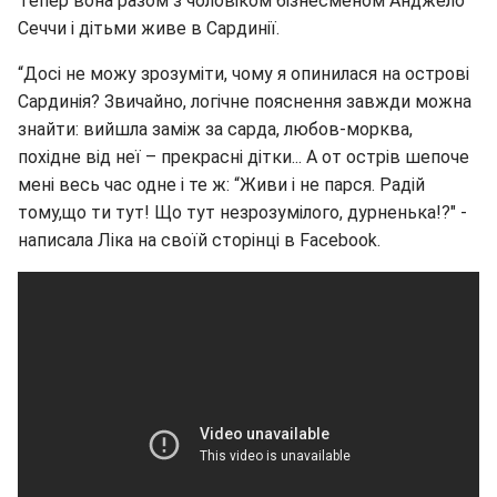
Тепер вона разом з чоловіком бізнесменом Анджело
Сеччи і дітьми живе в Сардинії.
“Досі не можу зрозуміти, чому я опинилася на острові
Сардинія? Звичайно, логічне пояснення завжди можна
знайти: вийшла заміж за сарда, любов-морква,
похідне від неї – прекрасні дітки... А от острів шепоче
мені весь час одне і те ж: “Живи і не парся. Радій
тому,що ти тут! Що тут незрозумілого, дурненька!?" -
написала Ліка на своїй сторінці в Facebook.