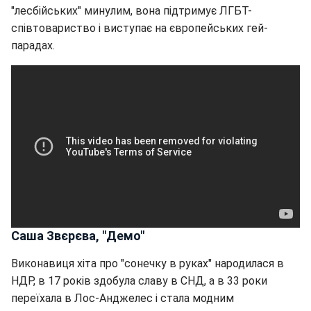
"лесбійських" минулим, вона підтримує ЛГБТ-
співтовариство і виступає на європейських гей-
парадах.
Саша Звєрєва, "Демо"
Виконавиця хіта про "сонечку в руках" народилася в
НДР, в 17 років здобула славу в СНД, а в 33 роки
переїхала в Лос-Анджелес і стала модним