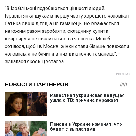
“В Ізраїлі мені подобаються цінності людей.
Ізраїльтянка шукає в першу чергу хорошого чоловіка і
батька своїх дітей, а не гаманець. Не вважається
негожим разом заробляти, складчину купити
квартиру, а не звалити все на чоловіка. Мені б
хотілося, щоб і в Москві жінки стали більше поважати
чоловіків, а не бачити в них виключно гаманець", -
зізналася якось Цвєтаєва.