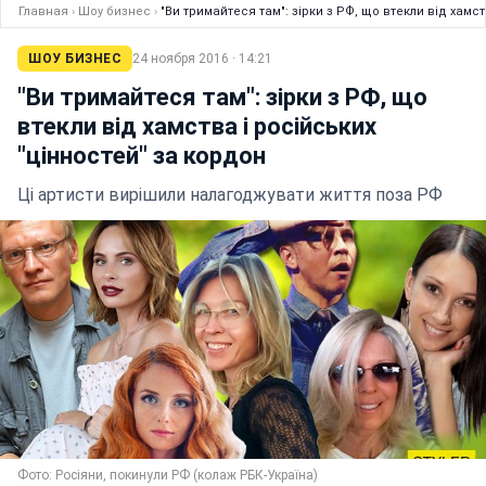
Главная
›
Шоу бизнес
›
"Ви тримайтеся там": зірки з РФ, що втекли від хамс
ШОУ БИЗНЕС
24 ноября 2016 · 14:21
"Ви тримайтеся там": зірки з РФ, що
втекли від хамства і російських
"цінностей" за кордон
Ці артисти вирішили налагоджувати життя поза РФ
Фото: Росіяни, покинули РФ (колаж РБК-Україна)