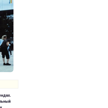
ендах.
льный
у.