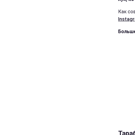
Как со
Instag
Больше
Тара