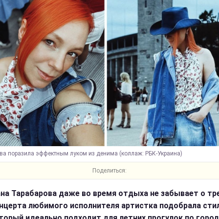
ва поразила эффектным луком из денима (коллаж: РБК-Украина)
Поделиться:
на Тарабарова даже во время отдыха не забывает о тр
нцерта любимого исполнителя артистка подобрала сти
оторый идеально подходит для летних прогулок по город