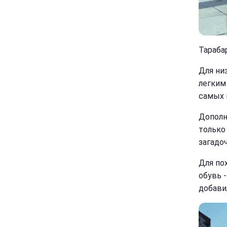
Тараба
Для ни
легким
самых 
Дополн
только 
загадо
Для по
обувь 
добави