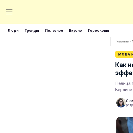
Люди
Тренды
Полезное
Вкусно
Гороскопы
Главная
›
МОДА 
Как н
эффе
Певица 
Берлине
Сюз
ред