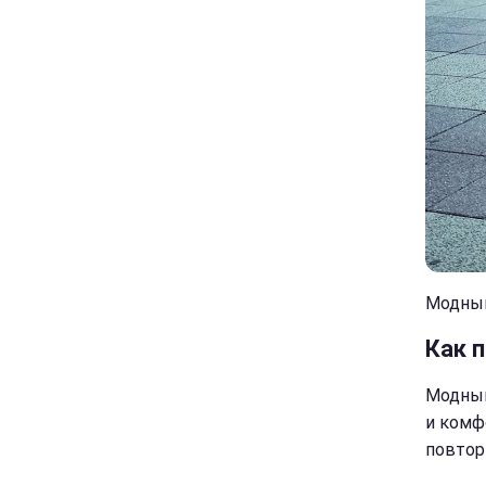
Модный
Как 
Модный
и комф
повтор