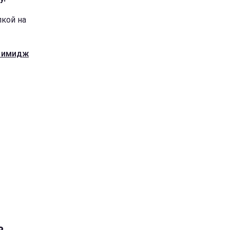
кой на
а имидж
ь