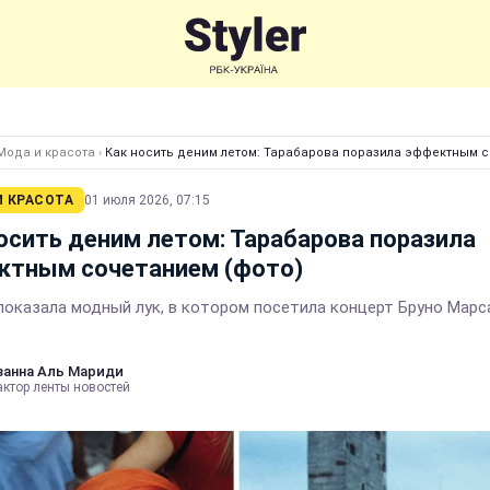
Мода и красота
›
Как носить деним летом: Тарабарова поразила эффектным с
И КРАСОТА
01 июля 2026, 07:15
осить деним летом: Тарабарова поразила
ктным сочетанием (фото)
показала модный лук, в котором посетила концерт Бруно Марс
анна Аль Мариди
актор ленты новостей