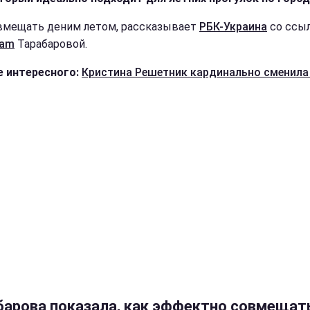
вмещать деним летом, рассказывает
РБК-Украина
со ссыл
ram
Тарабаровой.
 интересного:
Кристина Решетник кардинально сменил
барова показала, как эффектно совмещат