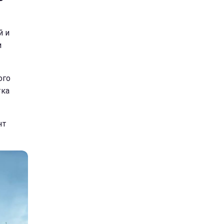
й и
и
ого
тка
нт