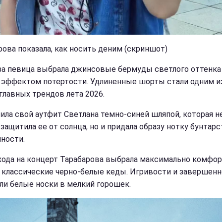
рова показала, как носить деним (скриншот)
за певица выбрала джинсовые бермуды светлого оттенка
 эффектом потертости. Удлиненные шорты стали одним и
главных трендов лета 2026.
ила свой аутфит Светлана темно-синей шляпой, которая н
защитила ее от солнца, но и придала образу нотку бунтарс
чности.
хода на концерт Тарабарова выбрала максимально комфо
- классические черно-белые кеды. Игривости и завершен
ли белые носки в мелкий горошек.