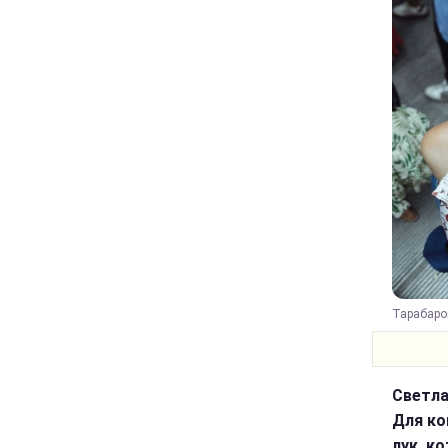
Тарабаро
Светла
Для ко
лук, к