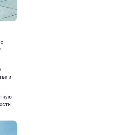
 с
з
е
тва и
ртную
ности