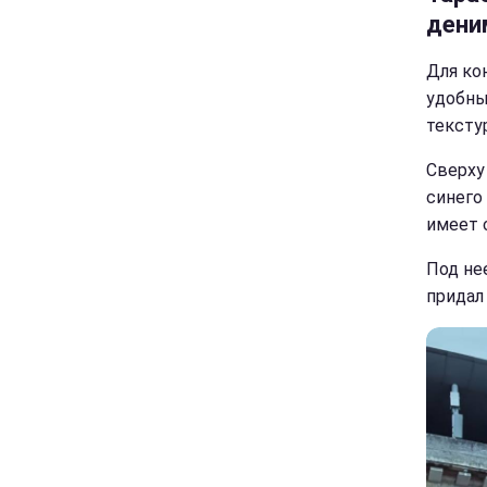
дени
Для ко
удобны
текстур
Сверху
синего
имеет 
Под не
придал