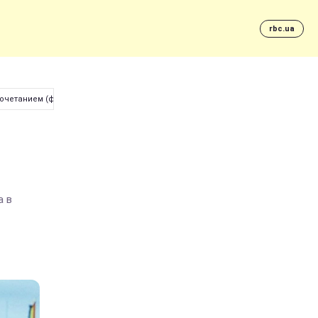
rbc.ua
очетанием (фото)
а в