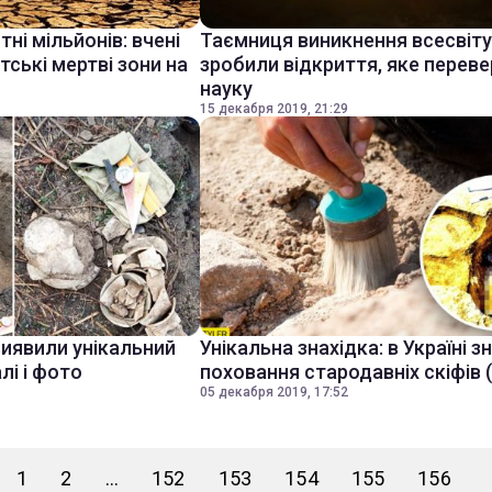
і мільйонів: вчені
Таємниця виникнення всесвіту:
тські мертві зони на
зробили відкриття, яке перев
науку
15 декабря 2019, 21:29
виявили унікальний
Унікальна знахідка: в Україні 
лі і фото
поховання стародавніх скіфів 
05 декабря 2019, 17:52
1
2
...
152
153
154
155
156