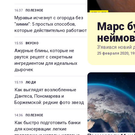
16:37
ПОЛЕЗНОЕ
Муравьи исчезнут с огорода без
Марс б
"химии": 5 простых способов,
которые действительно работают
неймов
15:55
ВКУСНО
З'явився новий 
Ажурные блины, которые не
25 февраля 2020, 19
рвутся: рецепт с секретным
ингредиентом для идеальных
дырочек
15:19
ЛЮДИ
Как выглядят возлюбленные
Дантеса, Пономарева и
Боржемской: редкие фото звезд
14:36
ПОЛЕЗНОЕ
Как быстро подготовить банки
для консервации: легкие