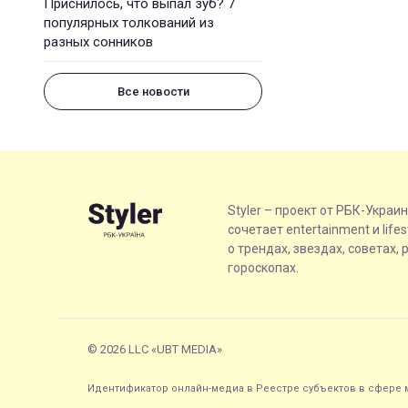
Приснилось, что выпал зуб? 7
популярных толкований из
разных сонников
Все новости
Styler – проект от РБК-Украи
сочетает entertainment и life
о трендах, звездах, советах, 
гороскопах.
© 2026 LLC «UBT MEDIA»
Идентификатор онлайн-медиа в Реестре субъектов в сфере м