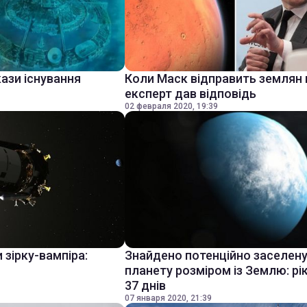
ази існування
Коли Маск відправить землян 
експерт дав відповідь
02 февраля 2020, 19:39
 зірку-вампіра:
Знайдено потенційно заселен
планету розміром із Землю: рі
37 днів
07 января 2020, 21:39