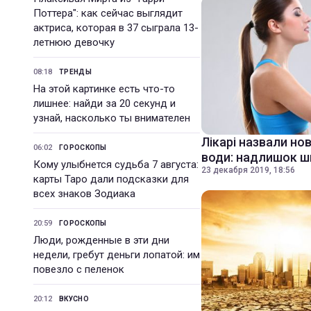
Поттера": как сейчас выглядит
актриса, которая в 37 сыграла 13-
летнюю девочку
08:18
ТРЕНДЫ
На этой картинке есть что-то
лишнее: найди за 20 секунд и
узнай, насколько ты внимателен
Лікарі назвали но
06:02
ГОРОСКОПЫ
води: надлишок 
Кому улыбнется судьба 7 августа:
23 декабря 2019, 18:56
карты Таро дали подсказки для
всех знаков Зодиака
20:59
ГОРОСКОПЫ
Люди, рожденные в эти дни
недели, гребут деньги лопатой: им
повезло с пеленок
20:12
ВКУСНО