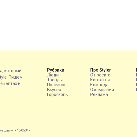
Рубрики
Про Styler
на, который
Люди
О проекте
style. Пишем
Тренды
Контакты
рецептах и
Полезное
Команда
Вкусно
О компании
Гороскопы
Реклама
едиа — R40-05347