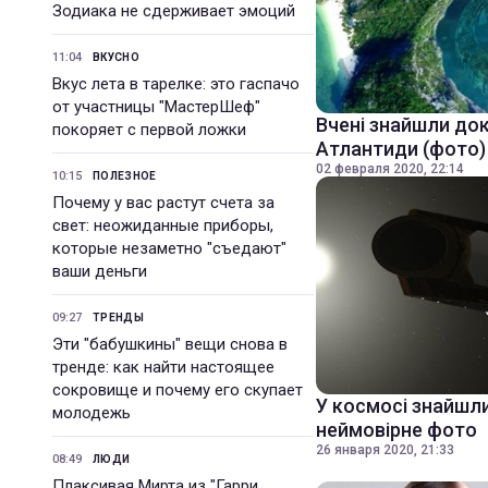
Зодиака не сдерживает эмоций
11:04
ВКУСНО
Вкус лета в тарелке: это гаспачо
от участницы "МастерШеф"
Вчені знайшли док
покоряет с первой ложки
Атлантиди (фото)
02 февраля 2020, 22:14
10:15
ПОЛЕЗНОЕ
Почему у вас растут счета за
свет: неожиданные приборы,
которые незаметно "съедают"
ваши деньги
09:27
ТРЕНДЫ
Эти "бабушкины" вещи снова в
тренде: как найти настоящее
сокровище и почему его скупает
У космосі знайшли
молодежь
неймовірне фото
26 января 2020, 21:33
08:49
ЛЮДИ
Плаксивая Мирта из "Гарри