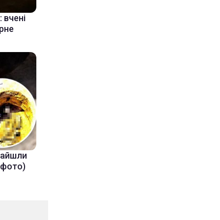
 вчені
ерне
знайшли
(фото)