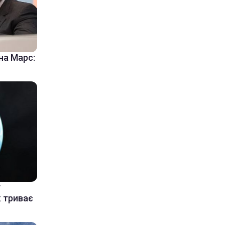
на Марс:
у
к триває