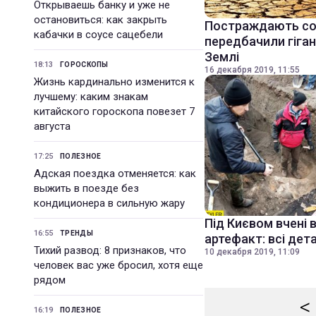
Открываешь банку и уже не
остановиться: как закрыть
Постраждають сотн
кабачки в соусе сацебели
передбачили гіган
Землі
18:13
ГОРОСКОПЫ
16 декабря 2019, 11:55
Жизнь кардинально изменится к
лучшему: каким знакам
китайского гороскопа повезет 7
августа
17:25
ПОЛЕЗНОЕ
Адская поездка отменяется: как
выжить в поезде без
кондиционера в сильную жару
Під Києвом вчені 
16:55
ТРЕНДЫ
артефакт: всі дета
Тихий развод: 8 признаков, что
10 декабря 2019, 11:09
человек вас уже бросил, хотя еще
рядом
<
16:19
ПОЛЕЗНОЕ