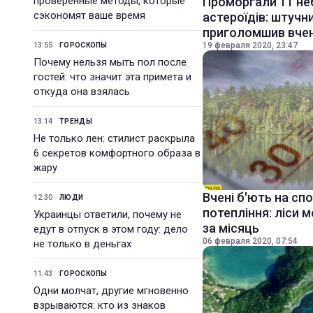
проверенные методы, которые
Проморгали 11 не
сэкономят ваше время
астероїдів: штучн
приголомшив вче
13:55
19 февраля 2020, 23:47
ГОРОСКОПЫ
Почему нельзя мыть пол после
гостей: что значит эта примета и
откуда она взялась
13:14
ТРЕНДЫ
Не только лен: стилист раскрыла
6 секретов комфортного образа в
жару
Вчені б'ють на сп
12:30
ЛЮДИ
потепління: ліси 
Украинцы ответили, почему не
за місяць
едут в отпуск в этом году: дело
06 февраля 2020, 07:54
не только в деньгах
11:43
ГОРОСКОПЫ
Одни молчат, другие мгновенно
взрываются: кто из знаков