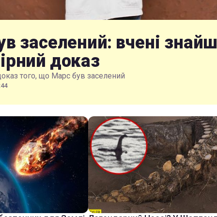
ув заселений: вчені знай
ірний доказ
доказ того, що Марс був заселений
:44