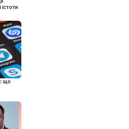
ії
 істоти
: що