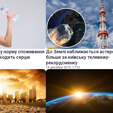
ву норму споживання
До Землі наближається астер
шкодить серцю
більше за київську телевежу-
рекордсменку
19 декабря 2019, 17:52