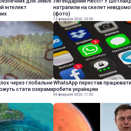
безпечних для Землі
Легендарний Нессі? У Шотланд
ий інтелект
натрапили на скелет невідомої
них
(фото)
12 февраля 2020, 23:50
олох через глобальне
WhatsApp перестав працювати
можуть стати озерами
робити українцям
04 февраля 2020, 11:33