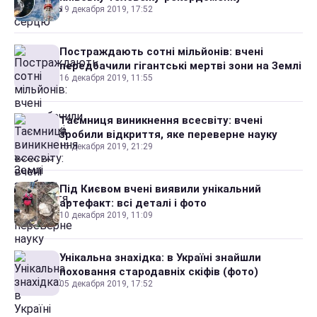
19 декабря 2019, 17:52
Постраждають сотні мільйонів: вчені
передбачили гігантські мертві зони на Землі
16 декабря 2019, 11:55
Таємниця виникнення всесвіту: вчені
зробили відкриття, яке переверне науку
15 декабря 2019, 21:29
Під Києвом вчені виявили унікальний
артефакт: всі деталі і фото
10 декабря 2019, 11:09
Унікальна знахідка: в Україні знайшли
поховання стародавніх скіфів (фото)
05 декабря 2019, 17:52