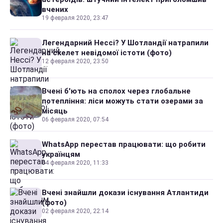
вчених
19 февраля 2020, 23:47
Легендарний Нессі? У Шотландії натрапили
на скелет невідомої істоти (фото)
12 февраля 2020, 23:50
Вчені б'ють на сполох через глобальне
потепління: ліси можуть стати озерами за
місяць
06 февраля 2020, 07:54
WhatsApp перестав працювати: що робити
українцям
04 февраля 2020, 11:33
Вчені знайшли докази існування Атлантиди
(фото)
02 февраля 2020, 22:14