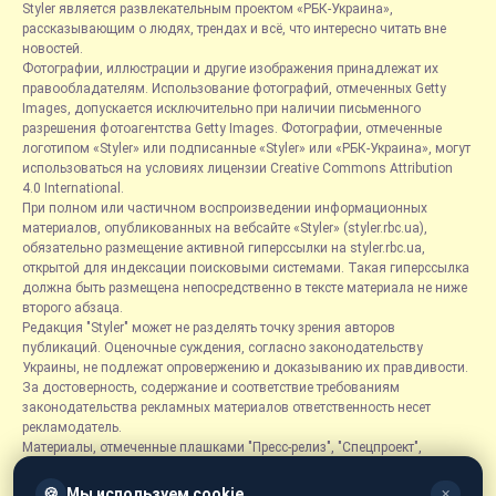
Styler является развлекательным проектом «РБК-Украина»,
рассказывающим о людях, трендах и всё, что интересно читать вне
новостей.
Фотографии, иллюстрации и другие изображения принадлежат их
правообладателям. Использование фотографий, отмеченных Getty
Images, допускается исключительно при наличии письменного
разрешения фотоагентства Getty Images. Фотографии, отмеченные
логотипом «Styler» или подписанные «Styler» или «РБК-Украина», могут
использоваться на условиях лицензии Creative Commons Attribution
4.0 International.
При полном или частичном воспроизведении информационных
материалов, опубликованных на вебсайте «Styler» (styler.rbc.ua),
обязательно размещение активной гиперссылки на styler.rbc.ua,
открытой для индексации поисковыми системами. Такая гиперссылка
должна быть размещена непосредственно в тексте материала не ниже
второго абзаца.
Редакция "Styler" может не разделять точку зрения авторов
публикаций. Оценочные суждения, согласно законодательству
Украины, не подлежат опровержению и доказыванию их правдивости.
За достоверность, содержание и соответствие требованиям
законодательства рекламных материалов ответственность несет
рекламодатель.
Материалы, отмеченные плашками "Пресс-релиз", "Спецпроект",
"Партнерский материал", "Promo", "Благотворительность" и "Резонанс",
размещаются на правах рекламы.
🍪
Мы используем cookie
✕