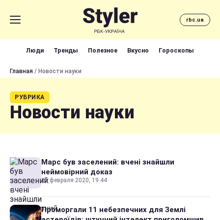
rbc.ua
Люди
Тренды
Полезное
Вкусно
Гороскопы
Главная
/ Новости науки
РУБРИКА
Новости науки
Марс був заселений: вчені знайшли
неймовірний доказ
25 февраля 2020, 19:44
Проморгали 11 небезпечних для Землі
астероїдів: штучний інтелект приголомшив