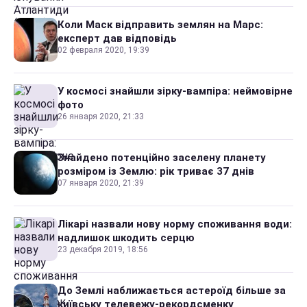
Коли Маск відправить землян на Марс:
експерт дав відповідь
02 февраля 2020, 19:39
У космосі знайшли зірку-вампіра: неймовірне
фото
26 января 2020, 21:33
Знайдено потенційно заселену планету
розміром із Землю: рік триває 37 днів
07 января 2020, 21:39
Лікарі назвали нову норму споживання води:
надлишок шкодить серцю
23 декабря 2019, 18:56
До Землі наближається астероїд більше за
київську телевежу-рекордсменку