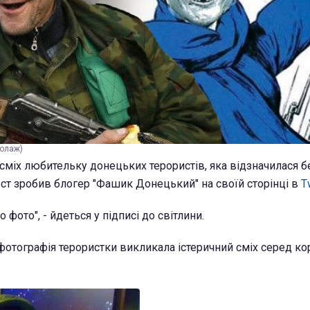
колаж)
 сміх любительку донецьких терористів, яка відзначилася 
ост зробив блогер "Фашик Донецький" на своїй сторінці в
T
 фото", - йдеться у підписі до світлини.
фотографія терористки викликала істеричний сміх серед ко