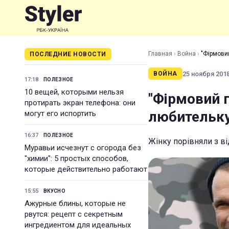
Главная
›
Война
›
"Фірмовий
ПОСЛЕДНИЕ НОВОСТИ
25 ноября 2018 
ВОЙНА
17:18
ПОЛЕЗНОЕ
10 вещей, которыми нельзя
"Фірмовий п
протирать экран телефона: они
любительку
могут его испортить
16:37
ПОЛЕЗНОЕ
Жінку порівняли з 
Муравьи исчезнут с огорода без
"химии": 5 простых способов,
которые действительно работают
15:55
ВКУСНО
Ажурные блины, которые не
рвутся: рецепт с секретным
ингредиентом для идеальных