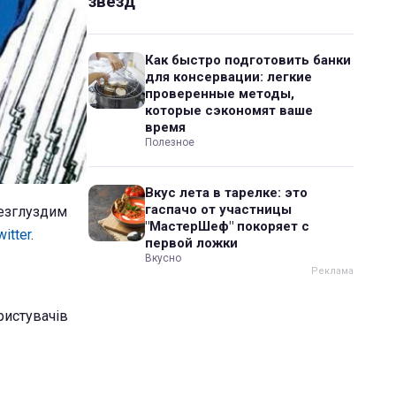
звезд
Как быстро подготовить банки
для консервации: легкие
проверенные методы,
которые сэкономят ваше
время
Полезное
Вкус лета в тарелке: это
гаспачо от участницы
безглуздим
"МастерШеф" покоряет с
witter
.
первой ложки
Вкусно
ристувачів