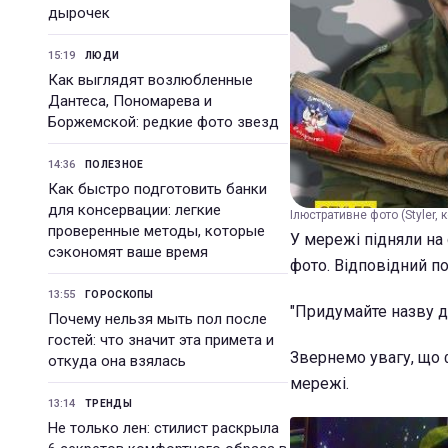
дырочек
15:19
ЛЮДИ
Как выглядят возлюбленные
Дантеса, Пономарева и
Боржемской: редкие фото звезд
14:36
ПОЛЕЗНОЕ
Как быстро подготовить банки
для консервации: легкие
Ілюстративне фото (Styler, 
проверенные методы, которые
У мережі підняли на
сэкономят ваше время
фото. Відповідний п
13:55
ГОРОСКОПЫ
"Придумайте назву до
Почему нельзя мыть пол после
гостей: что значит эта примета и
Звернемо увагу, що 
откуда она взялась
мережі.
13:14
ТРЕНДЫ
Не только лен: стилист раскрыла