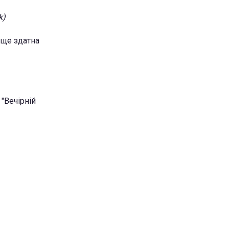
k)
 ще здатна
"Вечірній