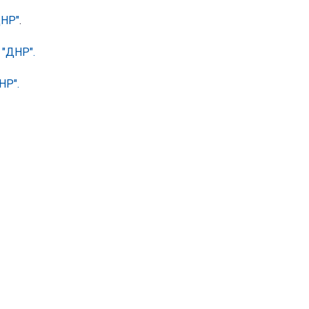
ДНР"
.
 "ДНР".
НР".