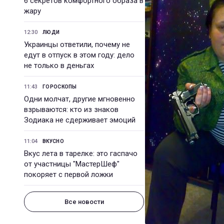
6 секретов комфортного образа в
жару
12:30
ЛЮДИ
Украинцы ответили, почему не
едут в отпуск в этом году: дело
не только в деньгах
11:43
ГОРОСКОПЫ
Одни молчат, другие мгновенно
взрываются: кто из знаков
Зодиака не сдерживает эмоций
11:04
ВКУСНО
Вкус лета в тарелке: это гаспачо
от участницы "МастерШеф"
покоряет с первой ложки
Все новости