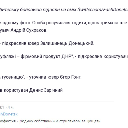
ительку бойовиків підняли на сміх (twitter.com/FashDonets
в одному фото. Особа розучилася ходити, щось тримати, але
стувач Андрій Сухраков.
 - підкреслив юзер Залишинець Донецький.
уфляжі – фірмовий продукт ДНР", - підкреслив користувач 
 гусеницю", - уточнив юзер Єгор Гонг.
ав користувач Денис Зарічний.