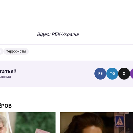
Відео: РБК-Україна
и
террористы
татья?
FB
TG
X
узьями