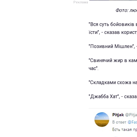
Фото: люб
"Вся суть бойовиків 
їсти", - сказав кори
"Позивний Мішлен",
"Свинячий жир в кам
час".
"Складками схожа на
"Джабба Хат", - сказ