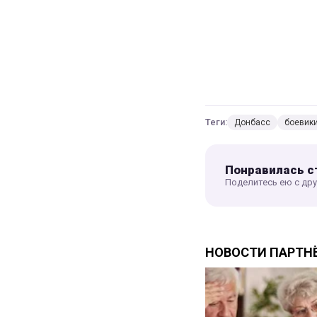
Теги:
Донбасс
боевик
Понравилась с
Поделитесь ею с др