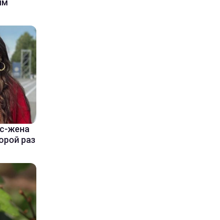
ым
кс-жена
орой раз