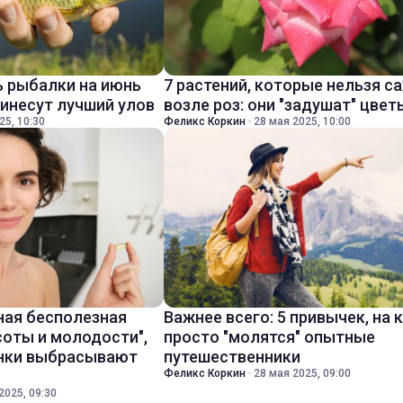
 рыбалки на июнь
7 растений, которые нельзя с
ринесут лучший улов
возле роз: они "задушат" цвет
25, 10:30
Феликс Коркин
·
28 мая 2025, 10:00
ная бесполезная
Важнее всего: 5 привычек, на
соты и молодости",
просто "молятся" опытные
инки выбрасывают
путешественники
Феликс Коркин
·
28 мая 2025, 09:00
2025, 09:30