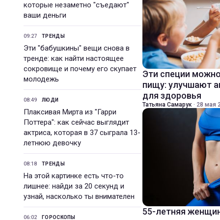
которые незаметно "съедают"
ваши деньги
09:27
ТРЕНДЫ
Эти "бабушкины" вещи снова в
тренде: как найти настоящее
сокровище и почему его скупает
Эти специи можно
молодежь
пищу: улучшают а
для здоровья
08:49
ЛЮДИ
Татьяна Самарук
·
28 мая 2
Плаксивая Мирта из "Гарри
Поттера": как сейчас выглядит
актриса, которая в 37 сыграла 13-
летнюю девочку
08:18
ТРЕНДЫ
На этой картинке есть что-то
лишнее: найди за 20 секунд и
узнай, насколько ты внимателен
55-летняя женщин
06:02
ГОРОСКОПЫ