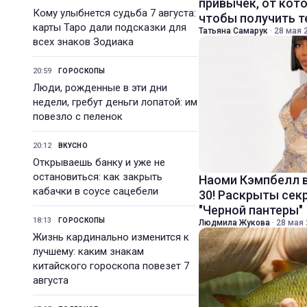
привычек, от кот
Кому улыбнется судьба 7 августа:
чтобы получить 
карты Таро дали подсказки для
Татьяна Самарук
·
28 мая 2
всех знаков Зодиака
20:59
ГОРОСКОПЫ
Люди, рожденные в эти дни
недели, гребут деньги лопатой: им
повезло с пеленок
20:12
ВКУСНО
Открываешь банку и уже не
остановиться: как закрыть
Наоми Кэмпбелл в
кабачки в соусе сацебели
30! Раскрыты се
"Черной пантеры"
18:13
ГОРОСКОПЫ
Людмила Жукова
·
28 мая 
Жизнь кардинально изменится к
лучшему: каким знакам
китайского гороскопа повезет 7
августа