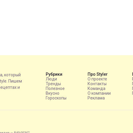
Рубрики
Про Styler
на, который
Люди
О проекте
style. Пишем
Тренды
Контакты
рецептах и
Полезное
Команда
Вкусно
О компании
Гороскопы
Реклама
едиа — R40-05347