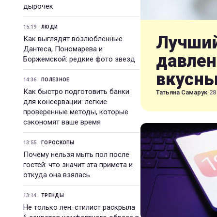
дырочек
15:19
ЛЮДИ
Лучший
Как выглядят возлюбленные
Дантеса, Пономарева и
давлен
Боржемской: редкие фото звезд
вкусн
14:36
ПОЛЕЗНОЕ
Как быстро подготовить банки
Татьяна Самарук
·
28
для консервации: легкие
проверенные методы, которые
сэкономят ваше время
13:55
ГОРОСКОПЫ
Почему нельзя мыть пол после
гостей: что значит эта примета и
откуда она взялась
13:14
ТРЕНДЫ
Не только лен: стилист раскрыла