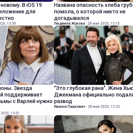
-новому. В iOS 19
Названа опасность хлеба груб
риложение для
помола, о которой никто не
вестно
догадывался
25, 13:30
Людмила Жукова
·
28 мая 2025, 13:15
оны. Звезда
"Это глубокая рана". Жена Хь
ий поддерживает
Джекмана официально подала
льмы с Варлей нужно
развод
Иванна Пашкевич
·
28 мая 2025, 12:32
 2025, 13:01