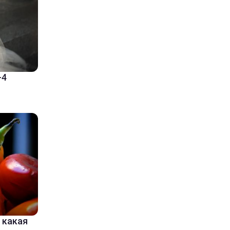
-4
 какая