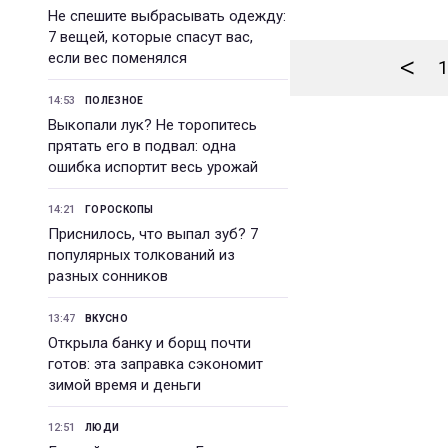
Не спешите выбрасывать одежду:
7 вещей, которые спасут вас,
если вес поменялся
<
1
14:53
ПОЛЕЗНОЕ
Выкопали лук? Не торопитесь
прятать его в подвал: одна
ошибка испортит весь урожай
14:21
ГОРОСКОПЫ
Приснилось, что выпал зуб? 7
популярных толкований из
разных сонников
13:47
ВКУСНО
Открыла банку и борщ почти
готов: эта заправка сэкономит
зимой время и деньги
12:51
ЛЮДИ