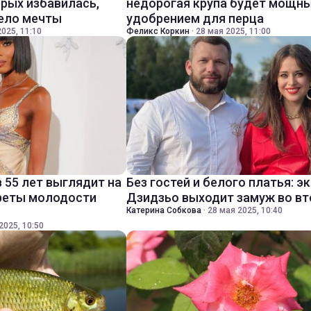
орых избавилась,
недорогая крупа будет мощн
тело мечты
удобрением для перца
025, 11:10
Феликс Коркин
·
28 мая 2025, 11:00
 55 лет выглядит на
Без гостей и белого платья: э
креты молодости
Дзидзьо выходит замуж во вт
Катерина Собкова
·
28 мая 2025, 10:40
2025, 10:50