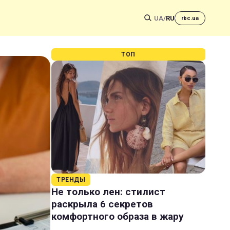
UA
/
RU
rbc.ua
ТОП
ТРЕНДЫ
Не только лен: стилист
раскрыла 6 секретов
комфортного образа в жару