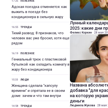
17:25
ПОЛЕЗНОЕ
Адская поездка отменяется: как
выжить в поезде без
кондиционера в сильную жару
Лунный календарь
16:55
2025: какие дни п
ТРЕНДЫ
Тихий развод: 8 признаков, что
Феликс Коркин
·
28 мая 20
человек вас уже бросил, хотя еще
рядом
16:19
ПОЛЕЗНОЕ
Гениальный трюк с пластиковой
бутылкой: как охладить комнату в
жару без кондиционера
15:33
ЛЮДИ
Названа абсолют
Женщина сделала "капсулу
добавка "для кра
времени" и спрятала ее в своем
на которую укра
доме: зачем и что там внутри
деньги
Людмила Жукова
·
28 мая 
14:58
ТРЕНДЫ