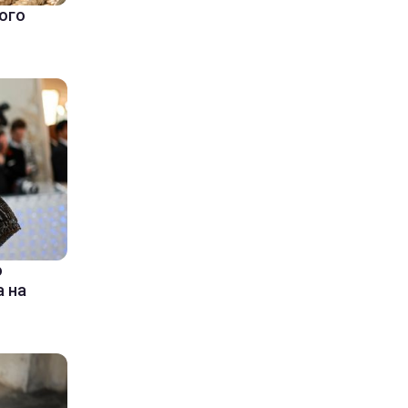
ого
ю
 на