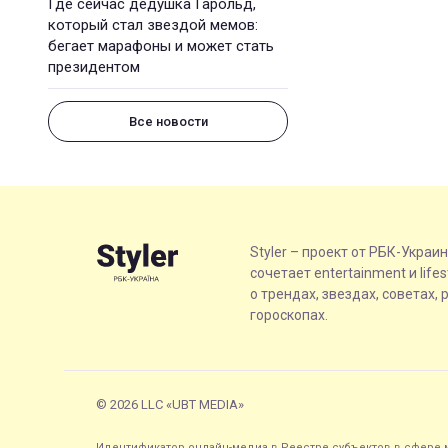
Где сейчас дедушка Гарольд,
который стал звездой мемов:
бегает марафоны и может стать
президентом
Все новости
Styler – проект от РБК-Украи
сочетает entertainment и life
о трендах, звездах, советах, 
гороскопах.
© 2026 LLC «UBT MEDIA»
Идентификатор онлайн-медиа в Реестре субъектов в сфере м