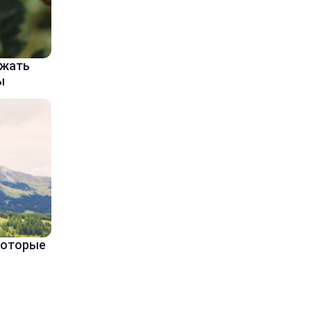
ажать
ы
 которые