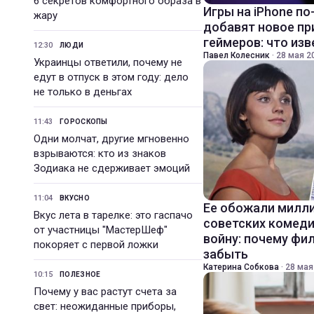
6 секретов комфортного образа в
Игры на iPhone по
жару
добавят новое п
геймеров: что из
12:30
ЛЮДИ
Павел Колесник
·
28 мая 20
Украинцы ответили, почему не
едут в отпуск в этом году: дело
не только в деньгах
11:43
ГОРОСКОПЫ
Одни молчат, другие мгновенно
взрываются: кто из знаков
Зодиака не сдерживает эмоций
11:04
ВКУСНО
Ее обожали милли
Вкус лета в тарелке: это гаспачо
советских комед
от участницы "МастерШеф"
войну: почему фи
покоряет с первой ложки
забыть
Катерина Собкова
·
28 мая
10:15
ПОЛЕЗНОЕ
Почему у вас растут счета за
свет: неожиданные приборы,