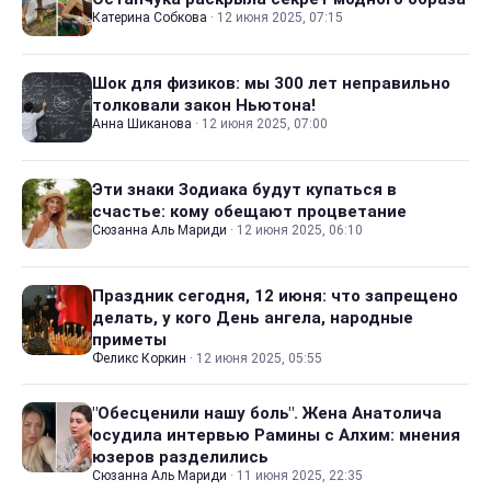
Катерина Собкова
·
12 июня 2025, 07:15
Шок для физиков: мы 300 лет неправильно
толковали закон Ньютона!
Анна Шиканова
·
12 июня 2025, 07:00
Эти знаки Зодиака будут купаться в
счастье: кому обещают процветание
Сюзанна Аль Мариди
·
12 июня 2025, 06:10
Праздник сегодня, 12 июня: что запрещено
делать, у кого День ангела, народные
приметы
Феликс Коркин
·
12 июня 2025, 05:55
"Обесценили нашу боль". Жена Анатолича
осудила интервью Рамины с Алхим: мнения
юзеров разделились
Сюзанна Аль Мариди
·
11 июня 2025, 22:35