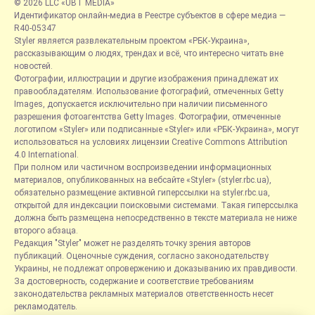
© 2026 LLC «UBT MEDIA»
Идентификатор онлайн-медиа в Реестре субъектов в сфере медиа —
R40-05347
Styler является развлекательным проектом «РБК-Украина»,
рассказывающим о людях, трендах и всё, что интересно читать вне
новостей.
Фотографии, иллюстрации и другие изображения принадлежат их
правообладателям. Использование фотографий, отмеченных Getty
Images, допускается исключительно при наличии письменного
разрешения фотоагентства Getty Images. Фотографии, отмеченные
логотипом «Styler» или подписанные «Styler» или «РБК-Украина», могут
использоваться на условиях лицензии Creative Commons Attribution
4.0 International.
При полном или частичном воспроизведении информационных
материалов, опубликованных на вебсайте «Styler» (styler.rbc.ua),
обязательно размещение активной гиперссылки на styler.rbc.ua,
открытой для индексации поисковыми системами. Такая гиперссылка
должна быть размещена непосредственно в тексте материала не ниже
второго абзаца.
Редакция "Styler" может не разделять точку зрения авторов
публикаций. Оценочные суждения, согласно законодательству
Украины, не подлежат опровержению и доказыванию их правдивости.
За достоверность, содержание и соответствие требованиям
законодательства рекламных материалов ответственность несет
рекламодатель.