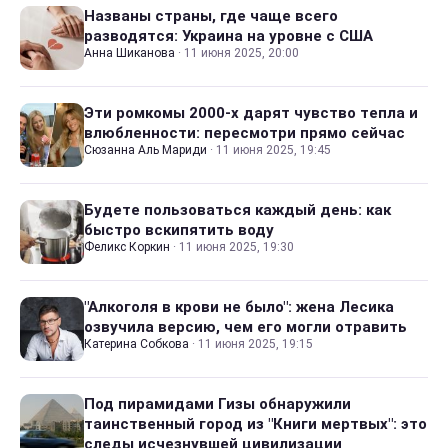
Названы страны, где чаще всего
разводятся: Украина на уровне с США
Анна Шиканова
·
11 июня 2025, 20:00
Эти ромкомы 2000-х дарят чувство тепла и
влюбленности: пересмотри прямо сейчас
Сюзанна Аль Мариди
·
11 июня 2025, 19:45
Будете пользоваться каждый день: как
быстро вскипятить воду
Феликс Коркин
·
11 июня 2025, 19:30
"Алкоголя в крови не было": жена Лесика
озвучила версию, чем его могли отравить
Катерина Собкова
·
11 июня 2025, 19:15
Под пирамидами Гизы обнаружили
таинственный город из "Книги мертвых": это
следы исчезнувшей цивилизации