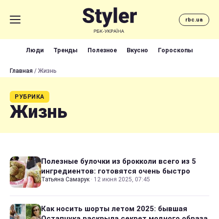
rbc.ua
Люди
Тренды
Полезное
Вкусно
Гороскопы
Главная
/ Жизнь
РУБРИКА
Жизнь
Полезные булочки из брокколи всего из 5
ингредиентов: готовятся очень быстро
Татьяна Самарук
·
12 июня 2025, 07:45
Как носить шорты летом 2025: бывшая
Остапчука раскрыла секрет модного образа