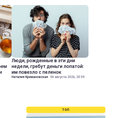
Люди, рожденные в эти дни
оем
недели, гребут деньги лопатой:
и
им повезло с пеленок
Наталия Крижановская
·
06 августа 2026, 20:59
ТОП