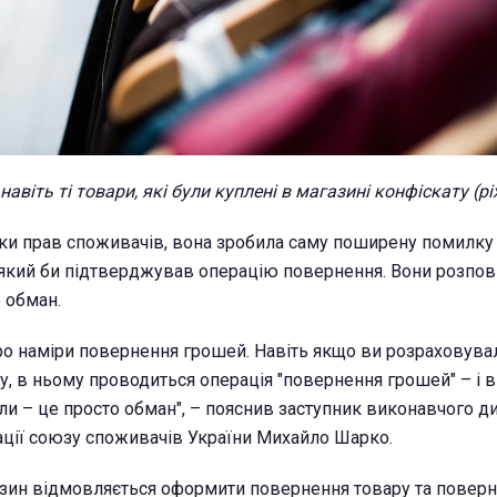
авіть ті товари, які були куплені в магазині конфіскату (p
ки прав споживачів, вона зробила саму поширену помилку
який би підтверджував операцію повернення. Вони розпов
е обман.
ро наміри повернення грошей. Навіть якщо ви розраховува
, в ньому проводиться операція "повернення грошей" – і в
али – це просто обман", – пояснив заступник виконавчого д
ації союзу споживачів України Михайло Шарко.
азин відмовляється оформити повернення товару та поверну