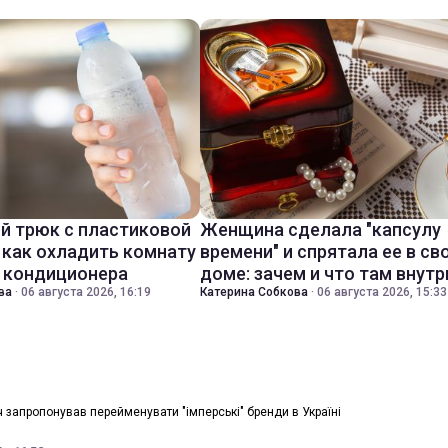
й трюк с пластиковой
Женщина сделала "капсулу
 как охладить комнату
времени" и спрятала ее в св
з кондиционера
доме: зачем и что там внутр
ва
·
06 августа 2026, 16:19
Катерина Собкова
·
06 августа 2026, 15:33
ч запропонував перейменувати "імперські" бренди в Україні