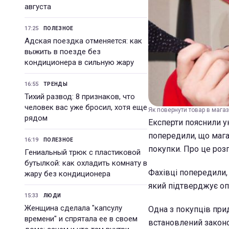
августа
17:25
ПОЛЕЗНОЕ
Адская поездка отменяется: как
выжить в поезде без
кондиционера в сильную жару
16:55
ТРЕНДЫ
Тихий развод: 8 признаков, что
человек вас уже бросил, хотя еще
Як повернути товар в мага
рядом
Експерти пояснили у
попередили, що мага
16:19
ПОЛЕЗНОЕ
покупки. Про це розп
Гениальный трюк с пластиковой
бутылкой: как охладить комнату в
Фахівці попередили,
жару без кондиционера
який підтверджує о
15:33
ЛЮДИ
Женщина сделала "капсулу
Одна з покупців прид
времени" и спрятала ее в своем
встановлений законом