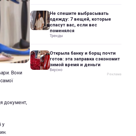
Не спешите выбрасывать
одежду: 7 вещей, которые
спасут вас, если вес
поменялся
Тренды
Открыла банку и борщ почти
готов: эта заправка сэкономит
зимой время и деньги
Вкусно
вари. Вони
 самої
ця документ,
 у
ин.