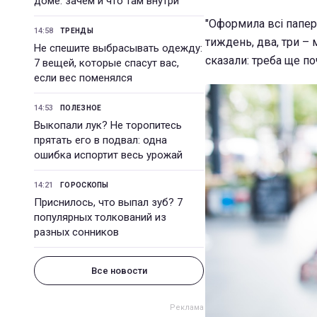
доме: зачем и что там внутри
"Оформила всі папер
14:58
ТРЕНДЫ
тиждень, два, три – 
Не спешите выбрасывать одежду:
сказали: треба ще по
7 вещей, которые спасут вас,
если вес поменялся
14:53
ПОЛЕЗНОЕ
Выкопали лук? Не торопитесь
прятать его в подвал: одна
ошибка испортит весь урожай
14:21
ГОРОСКОПЫ
Приснилось, что выпал зуб? 7
популярных толкований из
разных сонников
Все новости