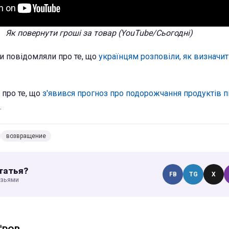
Як повернути гроші за товар (YouTube/Сьогодні)
и повідомляли про те, що
українцям розповіли, як визначит
 про те, що
з'явився прогноз про подорожчання продуктів п
.
возвращение
татья?
FB
TG
X
узьями