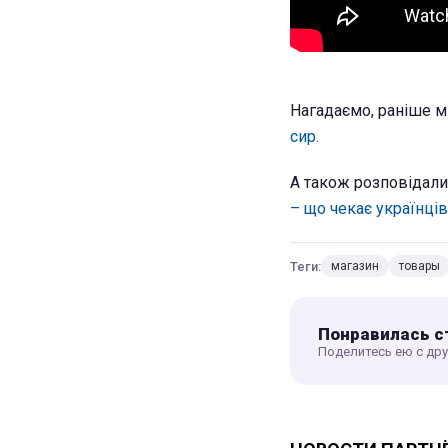
Нагадаємо, раніше м
сир.
А також розповідали
– що чекає українців
Теги:
магазин
товары
Понравилась с
Поделитесь ею с др