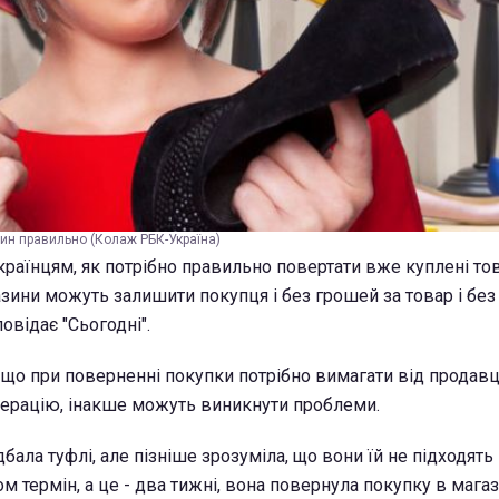
зин правильно (Колаж РБК-Україна)
країнцям, як потрібно правильно повертати вже куплені то
зини можуть залишити покупця і без грошей за товар і без
овідає "Сьогодні".
 що при поверненні покупки потрібно вимагати від продав
перацію, інакше можуть виникнути проблеми.
бала туфлі, але пізніше зрозуміла, що вони їй не підходять і
 термін, а це - два тижні, вона повернула покупку в магаз