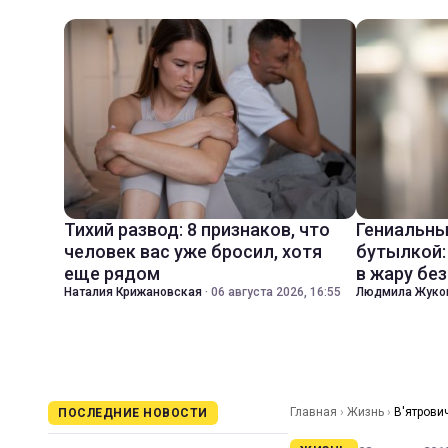
Тихий развод: 8 признаков, что
Гениальны
человек вас уже бросил, хотя
бутылкой:
еще рядом
в жару бе
Наталия Крижановская
·
06 августа 2026, 16:55
Людмила Жуко
Главная
›
Жизнь
›
В'ятрови
ПОСЛЕДНИЕ НОВОСТИ