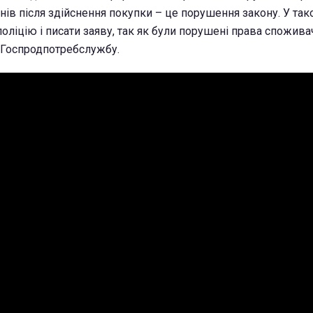
нів після здійснення покупки – це порушення закону. У та
оліцію і писати заяву, так як були порушені права спожива
 Госпродпотребслужбу.