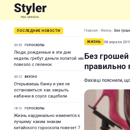
Главная
›
Жизнь
›
Без гроше
ПОСЛЕДНИЕ НОВОСТИ
08 апреля 2019
ЖИЗНЬ
20:59
ГОРОСКОПЫ
Люди, рожденные в эти дни
Без грошей 
недели, гребут деньги лопатой: им
правильно 
повезло с пеленок
20:12
ВКУСНО
Фахівці пояснили, щ
Открываешь банку и уже не
остановиться: как закрыть
кабачки в соусе сацебели
18:13
ГОРОСКОПЫ
Жизнь кардинально изменится к
лучшему: каким знакам
китайского гороскопа повезет 7