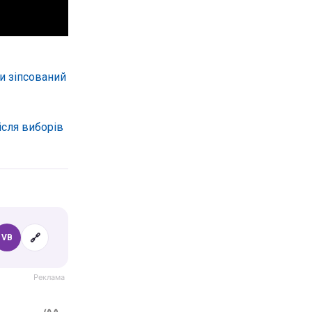
и зіпсований
ісля виборів
🔗
VB