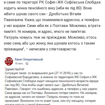
а саме по території РК Софія і ЖК Софіївська Слобідка
ходить жінка пенсійного віку (ніби як під 80). Вона
нібито шукає свого син - Дроботько Віталія
Павловича. Каже, що помилилася адресою, а телефон
у неї вкрали. Сама ніби як з Полтави. Можливо, втрата
пам'яті. Ні номерів, ні адрес, нічого не пам'ятає.
Патруль чомусь теж не приїжджає. Можливо, хтось
знає сина, або цю жінку, яка шукала когось з таким
прізвищем", – написали у співтоваристві.