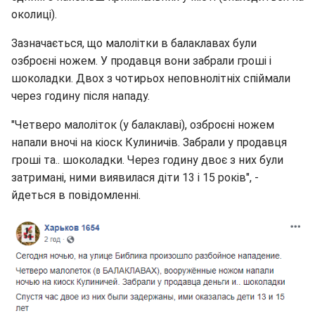
околиці).
Зазначається, що малолітки в балаклавах були
озброєні ножем. У продавця вони забрали гроші і
шоколадки. Двох з чотирьох неповнолітніх спіймали
через годину після нападу.
"Четверо малоліток (у балаклаві), озброєні ножем
напали вночі на кіоск Кулиничів. Забрали у продавця
гроші та.. шоколадки. Через годину двоє з них були
затримані, ними виявилася діти 13 і 15 років", -
йдеться в повідомленні.