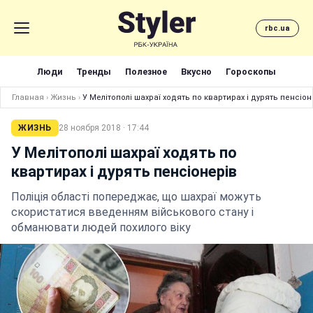
rbc.ua
Люди
Тренды
Полезное
Вкусно
Гороскопы
Главная
›
Жизнь
›
У Мелітополі шахраї ходять по квартирах і дурять пенсіон
ЖИЗНЬ
28 ноября 2018 · 17:44
У Мелітополі шахраї ходять по
квартирах і дурять пенсіонерів
Поліція області попереджає, що шахраї можуть
скористатися введенням військового стану і
обманювати людей похилого віку