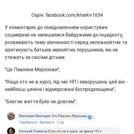
Скрін: facebook.com/kharkiv1654
У коментарях до повідомленням користувачі
соцмережі не залишилися байдужими до інциденту,
розвивають тему злочинності серед неповнолітніх та
критикують батьків малолітніх порушників, які не
стежать за своїми дітьми:
"Це Павлики Морозови";
"Якщо хто не в курсі, під час НП і заворушень цей вік -
найбільш цинічні і відморожені бєспрєдєльщики";
"Блатне життя було не довгим"...