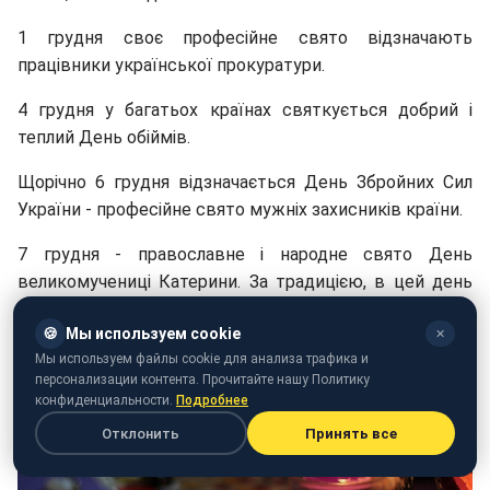
1 грудня своє професійне свято відзначають
працівники української прокуратури.
4 грудня у багатьох країнах святкується добрий і
теплий День обіймів.
Щорічно 6 грудня відзначається День Збройних Сил
України - професійне свято мужніх захисників країни.
7 грудня - православне і народне свято День
великомучениці Катерини. За традицією, в цей день
жінки і дівчата ворожать, просять любові і
🍪
Мы используем cookie
благополуччя в родині.
✕
Мы используем файлы cookie для анализа трафика и
персонализации контента. Прочитайте нашу Политику
конфиденциальности.
Подробнее
Отклонить
Принять все