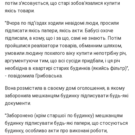
потім з'ясовується, що старі зобов'язалися купити
якісь товари.
"Вчора по під'їздах ходили невідомі люди, просили
підписати якісь папери, якісь акти. Бабусі охоче
підписали, а кому, що і за що, самі не знають. Потім
пройшлися реалізатори товарів, обманним шляхом,
умовили людину похилого віку купити непотрібну річ,
аргументуючи тим, що всі сусіди придбали, і ця річ
необхідна в квартирі старих будинків (якийсь фільтр)",
- повідомила Грибовська.
Вона розмістила в своєму домі оголошення, в якому
заборонила мешканцям будинку підписувати будь-які
документи.
"Заборонено (крім старшої по будинку) мешканцям
будинку підписувати будь-які папери, що стосуються
будинку, особливо акти про виконані роботи,