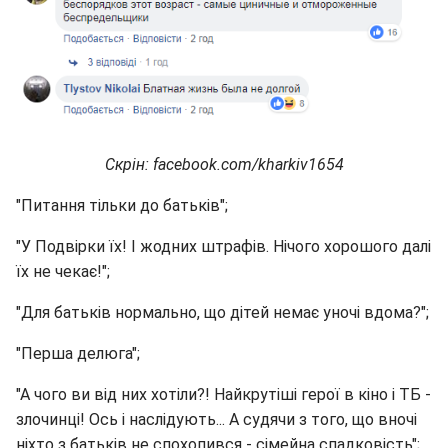
Скрін: facebook.com/kharkiv1654
"Питання тільки до батьків";
"У Подвірки їх! І жодних штрафів. Нічого хорошого далі
їх не чекає!";
"Для батьків нормально, що дітей немає уночі вдома?";
"Перша делюга";
"А чого ви від них хотіли?! Найкрутіші герої в кіно і ТБ -
злочинці! Ось і наслідують... А судячи з того, що вночі
ніхто з батьків не спохопився - сімейна спадковість";