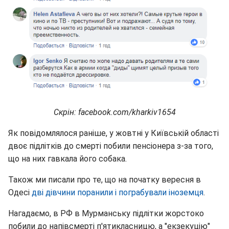
Скрін: facebook.com/kharkiv1654
Як повідомлялося раніше, у жовтні у Київській області
двоє підлітків до смерті побили пенсіонера з-за того,
що на них гавкала його собака.
Також ми писали про те, що на початку вересня в
Одесі
дві дівчини поранили і пограбували іноземця
.
Нагадаємо, в РФ в Мурманську підлітки жорстоко
побили до напівсмерті п'ятикласницю, а "екзекуцію"