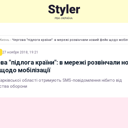
Жизнь
›
Чергова "підлога країни": в мережі розвінчали новий фейк щодо мобілі
27 ноября 2018, 19:21
ва "підлога країни": в мережі розвінчали н
щодо мобілізації
Харківської області отримують SMS-повідомлення нібито від
рства оборони