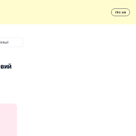
rbc.ua
зації
овий