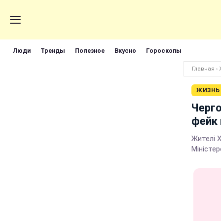
Люди
Тренды
Полезное
Вкусно
Гороскопы
Главная
›
ЖИЗНЬ
Черго
фейк 
Жителі 
Міністе