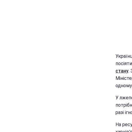
Українц
посіяти
стану
.
Мініст
одному
У лжепо
потрібн
разі іг
На ресу
харків'