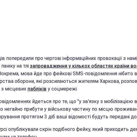
ів попередили про чергові інформаційних провокації з нам
 паніку на тлі
запровадження у кількох областях країни в
 Зокрема, мова йде про фейкові SMS-повідомлення нібито в
ерства оборони, які розсилаються жителям Харкова, розпов
 з місцевих
пабліків
у соцмережі.
відомленнях йдеться про те, що "у зв'язку з мобілізацією 
о негайно прибути у військову частину по місцю проживанн
норування протягом 3 діб ваші відомості будуть передані до
рсі опублікували скрін подібного фейку, який приходить д
янам на телефон.