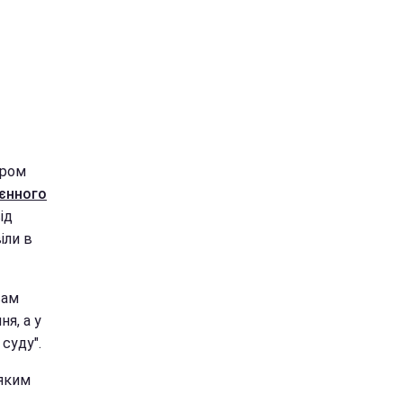
іром
оєнного
ід
іли в
вам
я, а у
 суду".
еяким