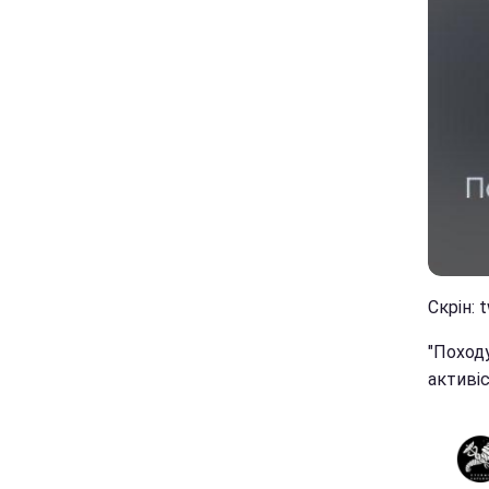
Скрін: 
"Походу
активіс