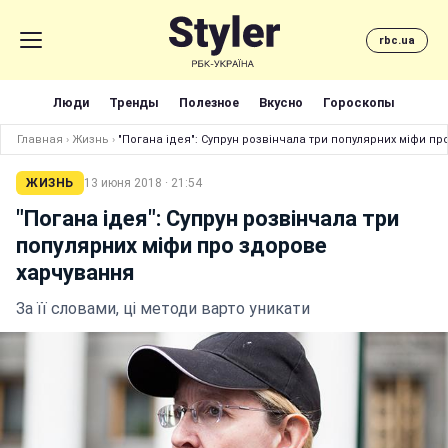
rbc.ua
Люди
Тренды
Полезное
Вкусно
Гороскопы
Главная
›
Жизнь
›
"Погана ідея": Супрун розвінчала три популярних міфи п
ЖИЗНЬ
13 июня 2018 · 21:54
"Погана ідея": Супрун розвінчала три
популярних міфи про здорове
харчування
За її словами, ці методи варто уникати