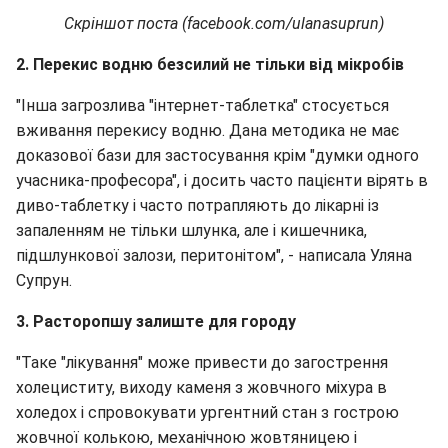
Скріншот поста (facebook.com/ulanasuprun)
2. Перекис водню безсилий не тільки від мікробів
"Інша загрозлива "інтернет-таблетка" стосується
вживання перекису водню. Дана методика не має
доказової бази для застосування крім "думки одного
учасника-професора", і досить часто пацієнти вірять в
диво-таблетку і часто потрапляють до лікарні із
запаленням не тільки шлунка, але і кишечника,
підшлункової залози, перитонітом", - написала Уляна
Супрун.
3. Расторопшу залиште для городу
"Таке "лікування" може привести до загострення
холециститу, виходу каменя з жовчного міхура в
холедох і спровокувати ургентний стан з гострою
жовчної колькою, механічною жовтяницею і