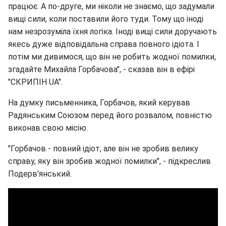
працює. А по-друге, ми ніколи не знаємо, що задумали
вищі сили, коли поставили його туди. Тому що іноді
нам незрозуміла їхня логіка. Іноді вищі сили доручають
якесь дуже відповідальна справа повного ідіота. І
потім ми дивимося, що він не робить жодної помилки,
згадайте Михайла Горбачова", - сказав він в ефірі
"СКРИПІН UA".
На думку письменника, Горбачов, який керував
Радянським Союзом перед його розвалом, повністю
виконав свою місію.
"Горбачов - повний ідіот, але він не зробив велику
справу, яку він зробив жодної помилки", - підкреслив
Подерв'янський.