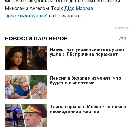
Мороза і Снігуроньки. Тут їх давно замінив Святий
Миколай з Ангелом. Торік
Діда Мороза
"декоммунізували"
на Прикарпатті.