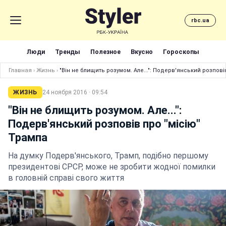
rbc.ua
Люди
Тренды
Полезное
Вкусно
Гороскопы
Главная
›
Жизнь
›
"Він не блищить розумом. Але...": Подерв'янський розпові
ЖИЗНЬ
24 ноября 2016 · 09:54
"Він не блищить розумом. Але...":
Подерв'янський розповів про "місію"
Трампа
На думку Подерв'янського, Трамп, подібно першому
президентові СРСР, може не зробити жодної помилки
в головній справі свого життя