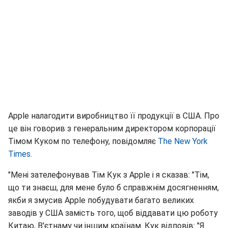
Apple налагодити виробництво її продукції в США. Про
це він говорив з генеральним директором корпорації
Тімом Куком по телефону, повідомляє
The New York
Times
.
"Мені зателефонував Тім Кук з Apple і я сказав: "Тім,
що ти знаєш, для мене було б справжнім досягненням,
якби я змусив Apple побудувати багато великих
заводів у США замість того, щоб віддавати цю роботу
Китаю, В'єтнаму чи іншим країнам. Кук відповів: "Я