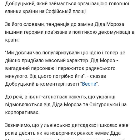
Добруцький, який займається організацією головної
ялинки країни на Софійській площі.
За його словами, тенденція до заміни Діда Мороза
іншими героями пов'язана з політикою декомунізації в
країні.
"Ми довгий час популяризували цю ідею і тепер це
дійсно придбало масовий характер. Дід Мороз -
вигаданий персонаж і пережиток радянського
минулого. Від цього потрібно йти", - сказав
Добруцький в коментарі газеті "
Вести
".
До речі, в івент-агенствах кажуть, що українці
відмовляються від Діда Мороза та Снігуроньки і на
корпоративах.
Зазначимо, що у львівських дитсадках і школах вже
років десять як на новорічних ранках немає Діда