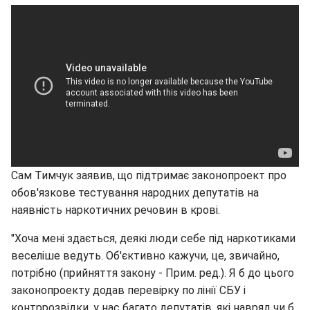
Сам Тимчук заявив, що підтримає законопроект про
обов'язкове тестування народних депутатів на
наявність наркотичних речовин в крові.
"Хоча мені здається, деякі люди себе під наркотиками
веселіше ведуть. Об'єктивно кажучи, це, звичайно,
потрібно (прийняття закону - Прим. ред.). Я б до цього
законопроекту додав перевірку по лінії СБУ і
контррозвідки, у нас багато депутатів, які навряд чи б