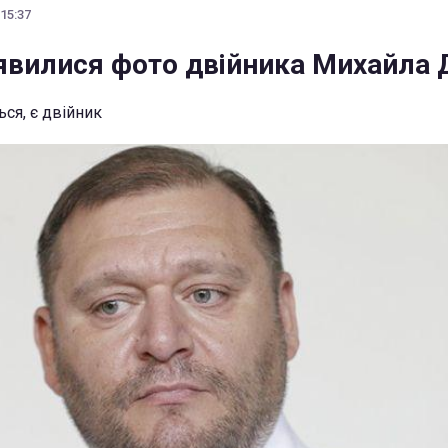
 15:37
'явилися фото двійника Михайла 
ься, є двійник