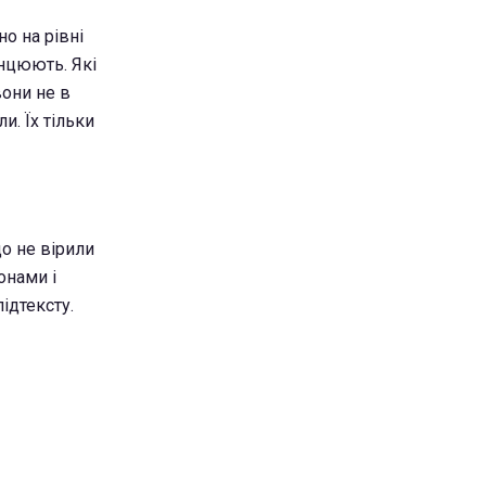
но на рівні
анцюють. Які
вони не в
и. Їх тільки
що не вірили
онами і
ідтексту.