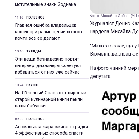
мстительные знаки Зодиака
Фото: Михайло Добкін (УНІ
11:16
ПОЛЕЗНОЕ
Журналіст Денис Каз
Главная ошибка владельцев
нардепа Михайла Доб
кошек при размещении лотков:
почти все ее делают
"Мало хто знає, що у
10:40
ТРЕНДЫ
Вірменії, де...працює
Эти вещи безнадежно портят
интерьер: дизайнеры советуют
На фото чинний мер 
избавиться от них уже сейчас
депутата.
10:24
ВКУСНО
На Яблочный Спас: этот пирог из
старой кулинарной книги пекли
наши бабушки
09:56
ПОЛЕЗНОЕ
Аномальная жара сжигает грядки:
4 эффективных способа спасти