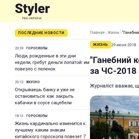
Главная
›
Жизнь
›
"Ганебни
ПОСЛЕДНИЕ НОВОСТИ
29 июня 2018 ·
ЖИЗНЬ
20:59
ГОРОСКОПЫ
Люди, рожденные в эти дни
"Ганебний к
недели, гребут деньги лопатой: им
за ЧС-2018
повезло с пеленок
20:12
ВКУСНО
Журналіст вважає, щ
Открываешь банку и уже не
остановиться: как закрыть
кабачки в соусе сацебели
18:13
ГОРОСКОПЫ
Жизнь кардинально изменится к
лучшему: каким знакам
китайского гороскопа повезет 7