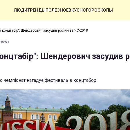
ЛЮДИ
ТРЕНДЫ
ПОЛЕЗНОЕ
ВКУСНО
ГОРОСКОПЫ
й концтабір": Шендерович засудив росіян за ЧС-2018
 15:51
онцтабір": Шендерович засудив р
о чемпіонат нагадує фестиваль в концтаборі