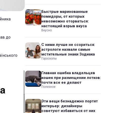
Быстрые маринованные
помидоры, от которых
йника
невозможно оторваться:
настоящий взрыв вкуса
Вкусно
хав до
С ними лучше не ссориться:
астрологи назвали самые
мстительные знаки Зодиака
аїнського
Гороскопы
Главная ошибка владельцев
кошек при размещении лотков:
почти все ее делают
Полезное
Эти вещи безнадежно портят
интерьер: дизайнеры
советуют избавиться от них