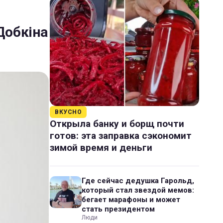
Добкіна
ВКУСНО
Открыла банку и борщ почти
готов: эта заправка сэкономит
зимой время и деньги
Где сейчас дедушка Гарольд,
который стал звездой мемов:
бегает марафоны и может
стать президентом
Люди