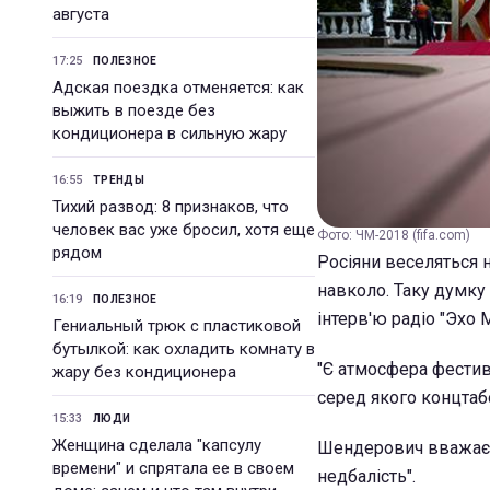
августа
17:25
ПОЛЕЗНОЕ
Адская поездка отменяется: как
выжить в поезде без
кондиционера в сильную жару
16:55
ТРЕНДЫ
Тихий развод: 8 признаков, что
человек вас уже бросил, хотя еще
Фото: ЧМ-2018 (fifa.com)
рядом
Росіяни веселяться н
навколо. Таку думку
16:19
ПОЛЕЗНОЕ
інтерв'ю радіо "Эхо 
Гениальный трюк с пластиковой
бутылкой: как охладить комнату в
"Є атмосфера фестива
жару без кондиционера
серед якого концтабо
15:33
ЛЮДИ
Женщина сделала "капсулу
Шендерович вважає, 
времени" и спрятала ее в своем
недбалість".