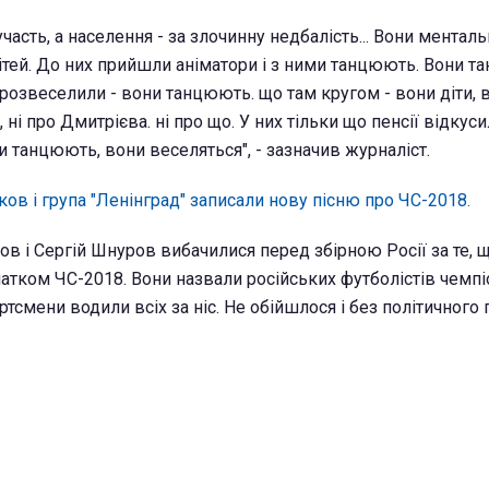
вучасть, а населення - за злочинну недбалість... Вони менталь
дітей. До них прийшли аніматори і з ними танцюють. Вони т
Їх розвеселили - вони танцюють. що там кругом - вони діти, 
, ні про Дмитрієва. ні про що. У них тільки що пенсії відкусил
 танцюють, вони веселяться", - зазначив журналіст.
ов і група "Ленінград" записали нову пісню про ЧС-2018.
ов і Сергій Шнуров вибачилися перед збірною Росії за те, 
атком ЧС-2018. Вони назвали російських футболістів чемпі
тсмени водили всіх за ніс. Не обійшлося і без політичного п