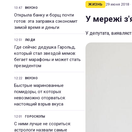
29 июня 2018 ·
ЖИЗНЬ
13:47
ВКУСНО
Открыла банку и борщ почти
У мережі з
готов: эта заправка сэкономит
зимой время и деньги
У депутата, виявляєт
12:51
ЛЮДИ
Где сейчас дедушка Гарольд,
который стал звездой мемов:
бегает марафоны и может стать
президентом
12:22
ВКУСНО
Быстрые маринованные
помидоры, от которых
невозможно оторваться:
настоящий взрыв вкуса
12:01
ГОРОСКОПЫ
С ними лучше не ссориться:
астрологи назвали самые