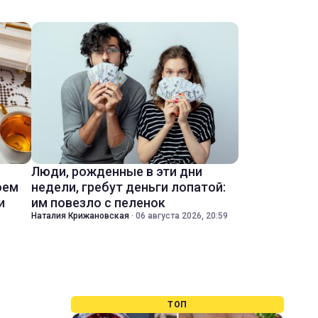
Люди, рожденные в эти дни
оем
недели, гребут деньги лопатой:
и
им повезло с пеленок
Наталия Крижановская
·
06 августа 2026, 20:59
ТОП