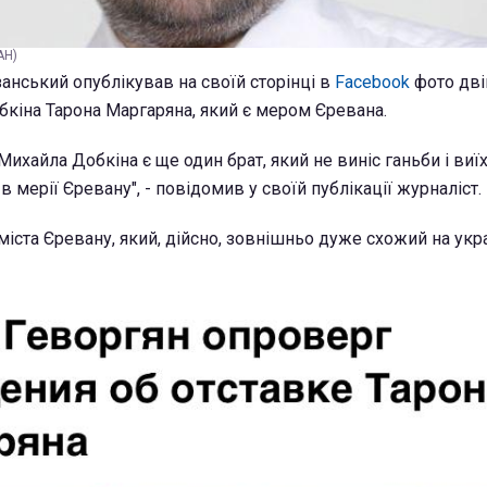
АН)
анський опублікував на своїй сторінці в
Facebook
фото дві
кіна Тарона Маргаряна, який є мером Єревана.
 Михайла Добкіна є ще один брат, який не виніс ганьби і виї
 в мерії Єревану", - повідомив у своїй публікації журналіст.
міста Єревану, який, дійсно, зовнішньо дуже схожий на укр