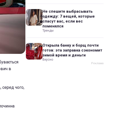
Не спешите выбрасывать
одежду: 7 вещей, которые
спасут вас, если вес
поменялся
Тренды
Открыла банку и борщ почти
готов: эта заправка сэкономит
зимой время и деньги
Вкусно
дбувається
ович в
, серед чого,
лочинна