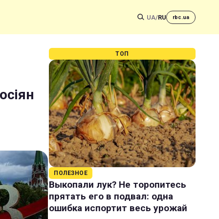
UA
/
RU
rbc.ua
ТОП
осіян
ПОЛЕЗНОЕ
Выкопали лук? Не торопитесь
прятать его в подвал: одна
ошибка испортит весь урожай