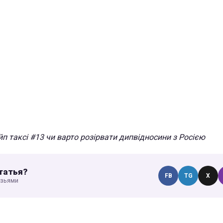
йп таксі #13 чи варто розірвати дипвідносини з Росією
татья?
FB
TG
X
узьями