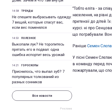
доме: зачем и что там внутри
"Тобто еліта - за спі
14:58
ТРЕНДЫ
населення, на рівні 
Не спешите выбрасывать одежду:
претензії до дітей. 
7 вещей, которые спасут вас,
если вес поменялся
курсі. ні про Сенцова
що пограбували. Вони
14:53
ПОЛЕЗНОЕ
Выкопали лук? Не торопитесь
Раніше
Семен Слєпак
прятать его в подвал: одна
ошибка испортит весь урожай
У пісні Семен Слєпак
в команду перед поч
14:21
ГОРОСКОПЫ
пожартували, що спор
Приснилось, что выпал зуб? 7
популярных толкований из
разных сонников
Все новости