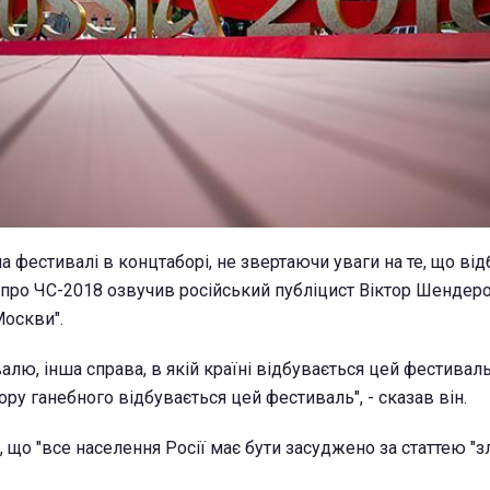
а фестивалі в концтаборі, не звертаючи уваги на те, що ві
 про ЧС-2018 озвучив російський публіцист Віктор Шендер
Москви".
лю, інша справа, в якій країні відбувається цей фестиваль
ру ганебного відбувається цей фестиваль", - сказав він.
що "все населення Росії має бути засуджено за статтею "з