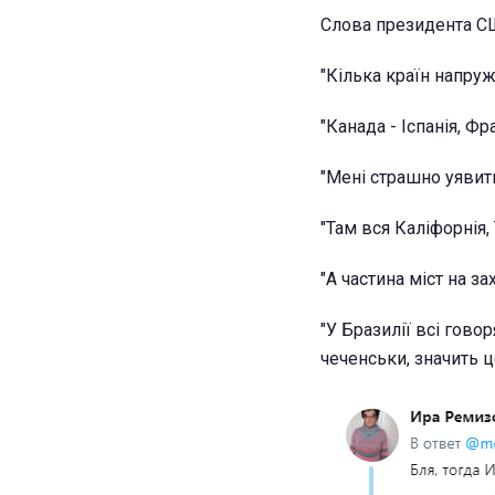
Слова президента СШ
"Кілька країн напруж
"Канада - Іспанія, Фра
"Мені страшно уявит
"Там вся Каліфорнія, 
"А частина міст на з
"У Бразилії всі говор
чеченськи, значить це.