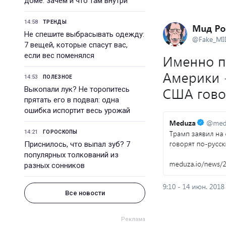
доме: зачем и что там внутри
14:58
ТРЕНДЫ
Не спешите выбрасывать одежду:
7 вещей, которые спасут вас,
если вес поменялся
14:53
ПОЛЕЗНОЕ
Выкопали лук? Не торопитесь
прятать его в подвал: одна
ошибка испортит весь урожай
14:21
ГОРОСКОПЫ
Приснилось, что выпал зуб? 7
популярных толкований из
разных сонников
Все новости