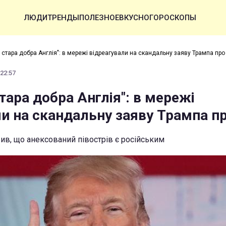
ЛЮДИ
ТРЕНДЫ
ПОЛЕЗНОЕ
ВКУСНО
ГОРОСКОПЫ
е стара добра Англія": в мережі відреагували на скандальну заяву Трампа пр
 22:57
тара добра Англія": в мережі
ли на скандальну заяву Трампа п
в, що анексований півострів є російським