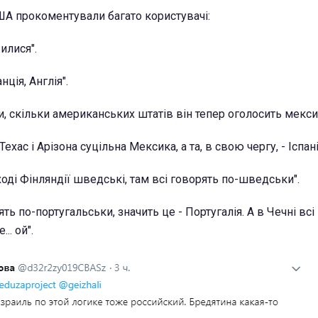
А прокоментували багато користувачі:
илися".
нція, Англія".
и, скільки американських штатів він тепер оголосить мекс
Техас і Арізона суцільна Мексика, а та, в свою чергу, - Іспані
аході Фінляндії шведські, там всі говорять по-шведськи".
ять по-португальськи, значить це - Португалія. А в Чечні всі
.. ой".