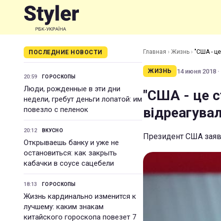
Главная
›
Жизнь
›
"США - ц
ПОСЛЕДНИЕ НОВОСТИ
14 июня 2018 ·
ЖИЗНЬ
20:59
ГОРОСКОПЫ
Люди, рожденные в эти дни
"США - це с
недели, гребут деньги лопатой: им
відреагува
повезло с пеленок
20:12
ВКУСНО
Президент США заяви
Открываешь банку и уже не
остановиться: как закрыть
кабачки в соусе сацебели
18:13
ГОРОСКОПЫ
Жизнь кардинально изменится к
лучшему: каким знакам
китайского гороскопа повезет 7