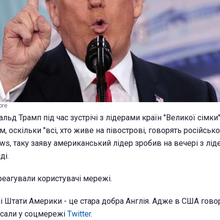
ore
д Трамп під час зустрічі з лідерами країн "Великої сімки"
, оскільки "всі, хто живе на півострові, говорять російсько
s, таку заяву американський лідер зробив на вечері з лід
ді.
реагували користувачі мережі.
і Штати Америки - це стара добра Англія. Адже в США гово
исали у соцмережі
Twitter
.