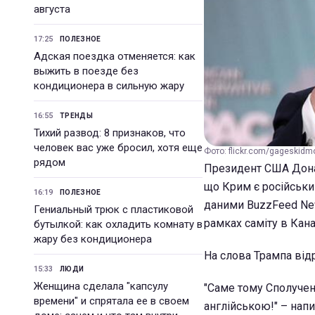
августа
17:25
ПОЛЕЗНОЕ
Адская поездка отменяется: как
выжить в поезде без
кондиционера в сильную жару
16:55
ТРЕНДЫ
Тихий развод: 8 признаков, что
человек вас уже бросил, хотя еще
Фото: flickr.com/gageskidm
рядом
Президент США Дональ
що Крим є російським
16:19
ПОЛЕЗНОЕ
даними BuzzFeed New
Гениальный трюк с пластиковой
рамках саміту в Кана
бутылкой: как охладить комнату в
жару без кондиционера
На слова Трампа від
15:33
ЛЮДИ
Женщина сделала "капсулу
"Саме тому Сполучен
времени" и спрятала ее в своем
англійською!" – нап