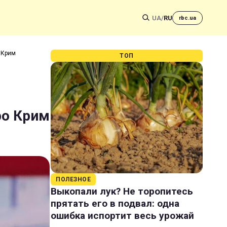
UA
/
RU
rbc.ua
о Крим
ТОП
ро Крим
ПОЛЕЗНОЕ
Выкопали лук? Не торопитесь
прятать его в подвал: одна
ошибка испортит весь урожай