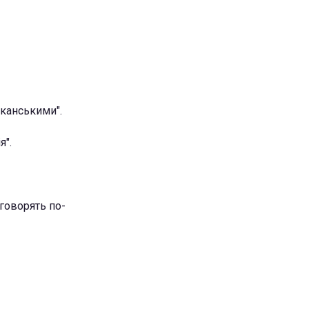
иканськими".
я".
 говорять по-