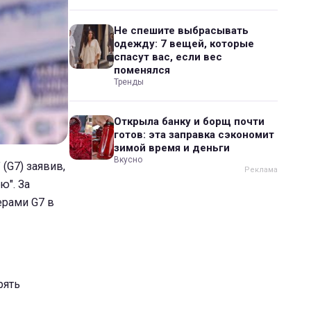
Не спешите выбрасывать
одежду: 7 вещей, которые
спасут вас, если вес
поменялся
Тренды
Открыла банку и борщ почти
готов: эта заправка сэкономит
зимой время и деньги
Вкусно
 (G7) заявив,
ю". За
ерами G7 в
рять