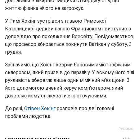
доставили в лікарню. Медики стверджують, що
життю фізика нічого не загрожує.
У Римі Хокінг зустрівся з главою Римської
Католицької церкви папою Франциском і виступив з
доповіддю про походження Всесвіту. Повідомляється,
що професор збирається покинути Ватікан у суботу, 3
грудня.
Зазначимо, що Хокінг хворий боковим аміотрофічним
склерозом, який призвів до паралічу. У всьому його тілі
рухливість зберегла лише один мімічний м'яз щоки. З
його допомогою вчений керує комп'ютером, який
дозволяє йому спілкуватися з оточуючими.
До речі,
Стівен Хокінг
розповів про дві головні
проблеми людства.