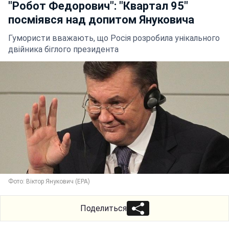
"Робот Федорович": "Квартал 95"
посміявся над допитом Януковича
Гумористи вважають, що Росія розробила унікального
двійника біглого президента
Фото: Віктор Янукович (ЕРА)
Поделиться