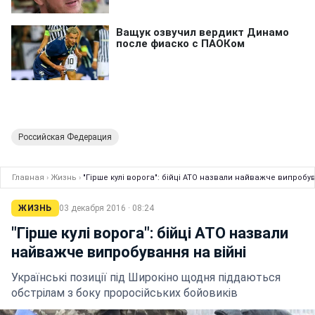
Российская Федерация
Главная
›
Жизнь
›
"Гірше кулі ворога": бійці АТО назвали найважче випробув
ЖИЗНЬ
03 декабря 2016 · 08:24
"Гірше кулі ворога": бійці АТО назвали
найважче випробування на війні
Українські позиції під Широкіно щодня піддаються
обстрілам з боку проросійських бойовиків