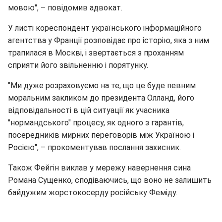
мовою", – повідомив адвокат.
У листі кореспондент українського інформаційного
агентства у Франції розповідає про історію, яка з ним
трапилася в Москві, і звертається з проханням
сприяти його звільненню і порятунку.
"Ми дуже розраховуємо на те, що це буде певним
моральним закликом до президента Олланд, його
відповідальності в цій ситуації як учасника
"нормандського" процесу, як одного з гарантів,
посередників мирних переговорів між Україною і
Росією", – прокоментував послання захисник.
Також Фейгін виклав у мережу навернення сина
Романа Сущенко, сподіваючись, що воно не залишить
байдужим жорстокосерду російську Феміду.