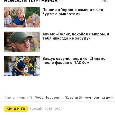
Главная
›
Кино и ТВ
›
"Робот Федорович": "Квартал 95" посміявся над допи
КИНО И ТВ
03 декабря 2016 · 09:20