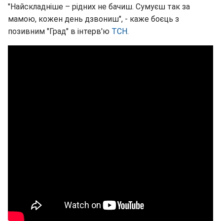
"Найскладніше – рідних не бачиш. Сумуєш так за
мамою, кожен день дзвониш", - каже боєць з
позивним "Град" в інтерв'ю
ТСН
.