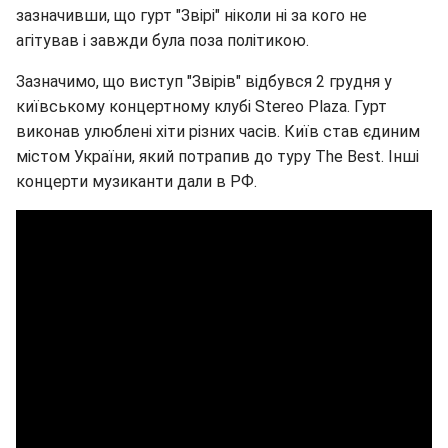
зазначивши, що гурт "Звірі" ніколи ні за кого не
агітував і завжди була поза політикою.
Зазначимо, що виступ "Звірів" відбувся 2 грудня у
київському концертному клубі Stereo Plaza. Гурт
виконав улюблені хіти різних часів. Київ став єдиним
містом України, який потрапив до туру The Best. Інші
концерти музиканти дали в РФ.