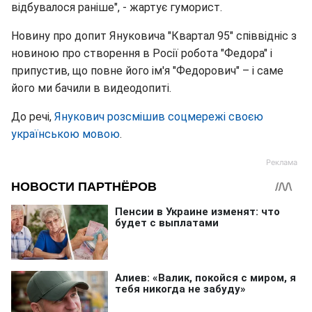
відбувалося раніше", - жартує гуморист.
Новину про допит Януковича "Квартал 95" співвідніс з
новиною про створення в Росії робота "Федора" і
припустив, що повне його ім'я "Федорович" – і саме
його ми бачили в видеодопиті.
До речі,
Янукович розсмішив соцмережі своєю
українською мовою
.