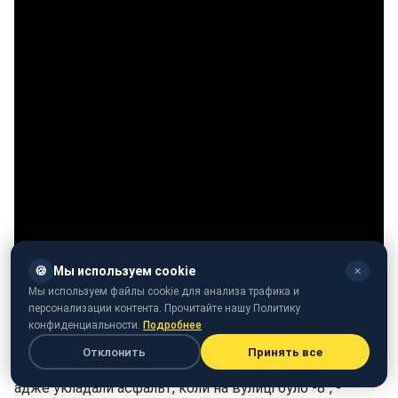
🍪
Мы используем cookie
✕
Мы используем файлы cookie для анализа трафика и
персонализации контента. Прочитайте нашу Политику
конфиденциальности.
Подробнее
"Виглядає покриття тут так, ніби його не ремонтували
Отклонить
Принять все
роками: глибокі, залиті дощем вибоїни. І це не дивно,
адже укладали асфальт, коли на вулиці було -8", -