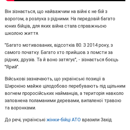
Він зізнається, що найважчим на війні є не бій з
ворогом, а розлука з рідними. На передовій багато
юних бійців, для яких війна стала справжньою
школою життя.
"Багато мотивованих, відсотків 80. З 2014 року, з
самого початку. Багато хто прийшов з помсти за
рідних, друзів. Та й воно затягує", - зізнається боєць
"Ярий".
Військові зазначають, що українські позиції в
Широкіно майже цілодобово перебувають під щільним
вогнем проросійських найманців, а територія навколо
заповнена поламаними деревами, випаленої травою
та воронками.
До речі, українські
жінки-бійці АТО
вразили Захід.