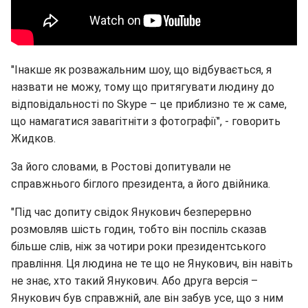
"Інакше як розважальним шоу, що відбувається, я
назвати не можу, тому що притягувати людину до
відповідальності по Skype – це приблизно те ж саме,
що намагатися завагітніти з фотографії", - говорить
Жидков.
За його словами, в Ростові допитували не
справжнього біглого президента, а його двійника.
"Під час допиту свідок Янукович безперервно
розмовляв шість годин, тобто він поспіль сказав
більше слів, ніж за чотири роки президентського
правління. Ця людина не те що не Янукович, він навіть
не знає, хто такий Янукович. Або друга версія –
Янукович був справжній, але він забув усе, що з ним