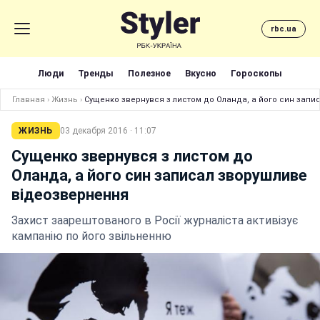
rbc.ua
Люди
Тренды
Полезное
Вкусно
Гороскопы
Главная
›
Жизнь
›
Сущенко звернувся з листом до Оланда, а його син зап
ЖИЗНЬ
03 декабря 2016 · 11:07
Сущенко звернувся з листом до
Оланда, а його син записал зворушливе
відеозвернення
Захист заарештованого в Росії журналіста активізує
кампанію по його звільненню