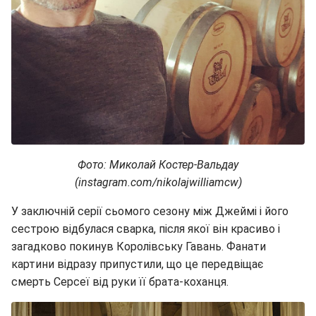
Фото: Миколай Костер-Вальдау
(instagram.com/nikolajwilliamcw)
У заключній серії сьомого сезону між Джеймі і його
сестрою відбулася сварка, після якої він красиво і
загадково покинув Королівську Гавань. Фанати
картини відразу припустили, що це передвіщає
смерть Серсеї від руки її брата-коханця.