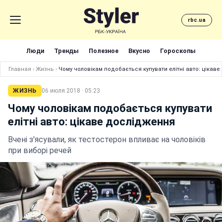
rbc.ua
Люди
Тренды
Полезное
Вкусно
Гороскопы
Главная
›
Жизнь
›
Чому чоловікам подобається купувати елітні авто: цікав
ЖИЗНЬ
06 июля 2018 · 05:23
Чому чоловікам подобається купувати
елітні авто: цікаве дослідження
Вчені з'ясували, як тестостерон впливає на чоловіків
при виборі речей