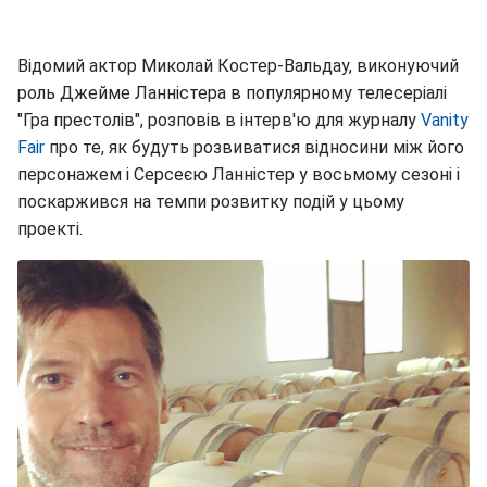
Відомий актор Миколай Костер-Вальдау, виконуючий
роль Джейме Ланністера в популярному телесеріалі
"Гра престолів", розповів в інтерв'ю для журналу
Vanity
Fair
про те, як будуть розвиватися відносини між його
персонажем і Серсеєю Ланністер у восьмому сезоні і
поскаржився на темпи розвитку подій у цьому
проекті.