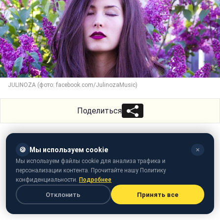
JULINOZA (фото: facebook.com/JulinozaMusic)
Поделиться
🍪
Мы используем cookie
✕
Мы используем файлы cookie для анализа трафика и
персонализации контента. Прочитайте нашу Политику
конфиденциальности.
Подробнее
Отклонить
Принять все