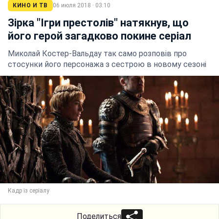
КИНО И ТВ
06 июля 2018 · 03:10
Зірка "Ігри престолів" натякнув, що
його герой загадково покине серіал
Миколай Костер-Вальдау так само розповів про
стосунки його персонажа з сестрою в новому сезоні
Кадр із серіалу
Поделиться