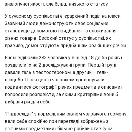
аналогічної якості, але більш низького статусу.
У сучасному суспільстві є ієрархічний поділ на класи.
Зазвичай люди демонструють своє соціальне
становище допомогою придбання та споживання
різних товарів. Високий статус у суспільстві, як
правило, демонструють придбанням розкішних речей.
Вчені відібрали 243 чоловіка у віці від 18 до 55 років і
розділили їх на 2 досліджувані групи. Першій групі
давали гель з тестостероном, а другий – гель-
плацебо. Після цього чоловікам пропонували
подивитися фотографії різних предметів з описами і
попросили розповісти, за якими критеріями вони б
вибрали річ для себе.
"Піддослідні" з нормальним рівнем чоловічого гормону
вели себе спокійно при перегляді зображень з
елітними предметами і більше робили ставку на