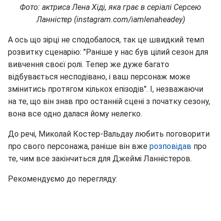
Фото: актриса Лена Хіді, яка грає в серіалі Серсею
Ланністер (instagram.com/iamlenaheadey)
А ось що зірці не сподобалося, так це швидкий темп
розвитку сценарію: "Раніше у нас був цілий сезон для
вивчення своєї ролі. Тепер же дуже багато
відбувається несподівано, і ваш персонаж може
змінитись протягом кількох епізодів". І, незважаючи
на те, що він знав про останній сцені з початку сезону,
вона все одно далася йому нелегко.
До речі, Миколай Костер-Вальдау любить поговорити
про свого персонажа, раніше він вже
р
озповідав
про
те, чим все закінчиться для Джеймі Ланністеров.
Рекомендуємо до перегляду: