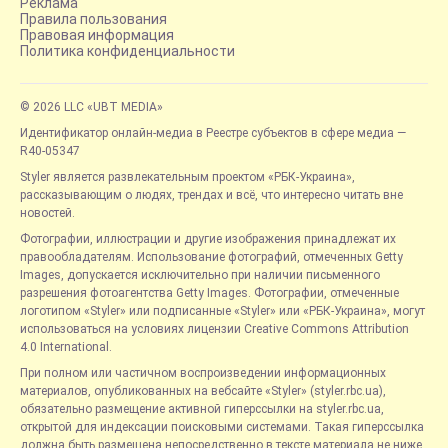
Реклама
Правила пользования
Правовая информация
Политика конфиденциальности
© 2026 LLC «UBT MEDIA»
Идентификатор онлайн-медиа в Реестре субъектов в сфере медиа —
R40-05347
Styler является развлекательным проектом «РБК-Украина»,
рассказывающим о людях, трендах и всё, что интересно читать вне
новостей.
Фотографии, иллюстрации и другие изображения принадлежат их
правообладателям. Использование фотографий, отмеченных Getty
Images, допускается исключительно при наличии письменного
разрешения фотоагентства Getty Images. Фотографии, отмеченные
логотипом «Styler» или подписанные «Styler» или «РБК-Украина», могут
использоваться на условиях лицензии Creative Commons Attribution
4.0 International.
При полном или частичном воспроизведении информационных
материалов, опубликованных на вебсайте «Styler» (styler.rbc.ua),
обязательно размещение активной гиперссылки на styler.rbc.ua,
открытой для индексации поисковыми системами. Такая гиперссылка
должна быть размещена непосредственно в тексте материала не ниже