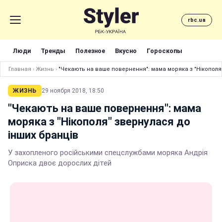
rbc.ua
Люди
Тренды
Полезное
Вкусно
Гороскопы
Главная
›
Жизнь
›
"Чекають на ваше повернення": мама моряка з "Нікополя
ЖИЗНЬ
29 ноября 2018, 18:50
"Чекають на ваше повернення": мама
моряка з "Нікополя" звернулася до
інших бранців
У захопленого російськими спецслужбами моряка Андрія
Оприска двоє дорослих дітей