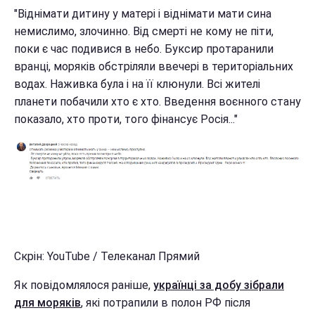
"Віднімати дитину у матері і віднімати мати сина
немислимо, злочинно. Від смерті не кому не піти,
поки є час подивися в небо. Буксир протаранили
вранці, моряків обстріляли ввечері в територіальних
водах. Наживка була і на її клюнули. Всі жителі
планети побачили хто є хто. Введення воєнного стану
показало, хто проти, того фінансує Росія..."
Скрін: YouTube / Телеканал Прямий
Як повідомлялося раніше,
українці за добу зібрали
для моряків
, які потрапили в полон РФ після