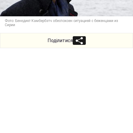
Фото: Бенедикт Камбербэтч обеспокоен ситуацией с беженцами из
Сирии
Поділитися