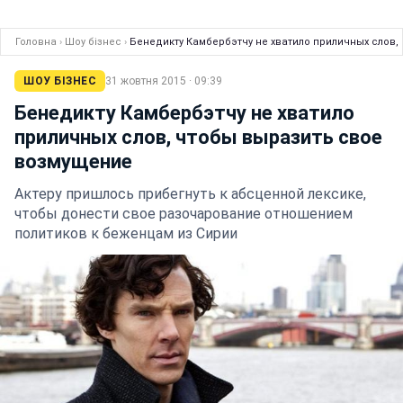
Головна
›
Шоу бізнес
›
Бенедикту Камбербэтчу не хватило приличных слов,
ШОУ БІЗНЕС
31 жовтня 2015 · 09:39
Бенедикту Камбербэтчу не хватило
приличных слов, чтобы выразить свое
возмущение
Актеру пришлось прибегнуть к абсценной лексике,
чтобы донести свое разочарование отношением
политиков к беженцам из Сирии