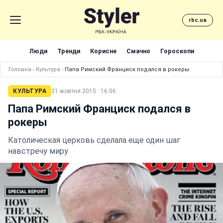
rbc.ua
Люди
Тренди
Корисне
Смачно
Гороскопи
Головна
›
Культура
›
Папа Римский Франциск подался в рокеры
КУЛЬТУРА
31 жовтня 2015 · 16:06
Папа Римский Франциск подался в
рокеры
Католическая церковь сделала еще один шаг
навстречу миру