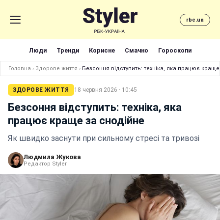
rbc.ua
Люди
Тренди
Корисне
Смачно
Гороскопи
Головна
›
Здорове життя
›
Безсоння відступить: техніка, яка працює краще
ЗДОРОВЕ ЖИТТЯ
18 червня 2026 · 10:45
Безсоння відступить: техніка, яка
працює краще за снодійне
Як швидко заснути при сильному стресі та тривозі
Людмила Жукова
Редактор Styler