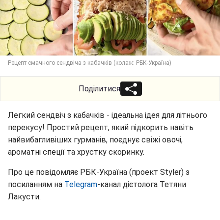
Рецепт смачного сендвіча з кабачків (колаж: РБК-Україна)
Поділитися
Легкий сендвіч з кабачків - ідеальна ідея для літнього
перекусу! Простий рецепт, який підкорить навіть
найвибагливіших гурманів, поєднує свіжі овочі,
ароматні спеції та хрустку скоринку.
Про це повідомляє РБК-Україна (проект Styler) з
посиланням на
Telegram
-канал дієтолога Тетяни
Лакусти.