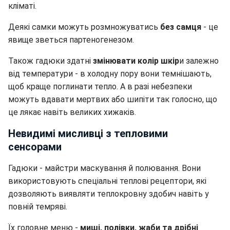
кліматі.
Деякі самки можуть розмножуватись
без самця
- це
явище зветься партеногенезом.
Також гадюки здатні
змінювати колір шкір
и залежно
від температури - в холодну пору вони темнішають,
щоб краще поглинати тепло. А в разі небезпеки
можуть вдавати мертвих або шипіти так голосно, що
це лякає навіть великих хижаків.
Невидимі мисливці з тепловими
сенсорами
Гадюки - майстри маскування й полювання. Вони
використовують спеціальні теплові рецептори, які
дозволяють виявляти теплокровну здобич навіть у
повній темряві.
Їх головне меню -
миші, полівки, жаби та дрібні