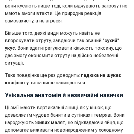
вони кусають лише тоді, коли відчувають загрозу і не
мають змоги втекти. Це природна реакція
самозахисту, а не агресія.
Більше того, деякі види можуть навіть не
впорскувати отруту, завдаючи так званий
"сухий"
укус.
Вони здатні регулювати кількість токсину, що
дає змогу економити отруту на дійсно небезпечні
ситуації.
Така поведінка ще раз доводить:
гадюка не шукає
конфлікту
, вона лише захищається.
Унікальна анатомія й незвичайні навички
Ці змії мають вертикальні зіниці, як у кішок, що
дозволяє їм чудово бачити в сутінках і темряві. Вони
народжують
живих малят
, не відкладаючи яйця, що
допомагає виживати новонародженим у холодному