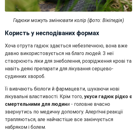
Гадюки можуть змінювати колір (фото: Вікіпедія)
Користь у несподіваних формах
Хоча отрута гадюк здається небезпечною, вона вже
давно використовується на благо людей. З неї
створюють ліки для знеболення, розрідження крові та
навіть деякі препарати для лікування серцево-
судинних хвороб.
Її вивчають біологи й фармацевти, шукаючи нові
лікувальні властивості. Крім того,
укуси гадюк рідко є
смертельними для людин
и - головне вчасно
звернутись по медичну допомогу. Алергічні реакції
трапляються, але найчастіше все закінчується
набряком і болем.