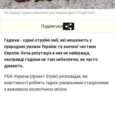
Чи справді гадюки небезпечні для людини (фото: Freepik.com)
Поділитися
Гадюки - єдині отруйні змії, які мешкають у
природних умовах України та значної частини
Європи. Хоча репутація в них не найкраща,
насправді гадюки не такі небезпечні, як часто
думають.
РБК-Україна (проект Styler) розповідає, які
властивості роблять гадюк унікальними створіннями
з важливою екологічною місією.