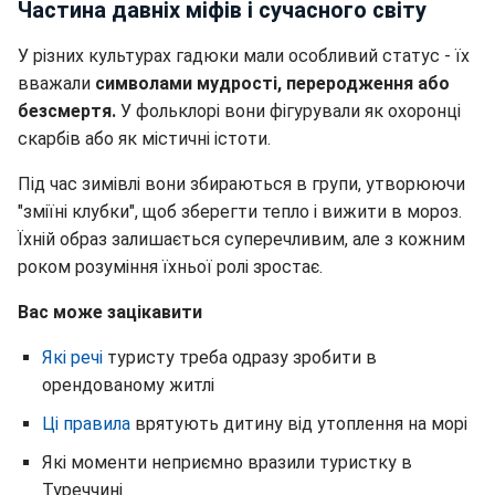
Частина давніх міфів і сучасного світу
У різних культурах гадюки мали особливий статус - їх
вважали
символами мудрості, переродження або
безсмертя.
У фольклорі вони фігурували як охоронці
скарбів або як містичні істоти.
Під час зимівлі вони збираються в групи, утворюючи
"зміїні клубки", щоб зберегти тепло і вижити в мороз.
Їхній образ залишається суперечливим, але з кожним
роком розуміння їхньої ролі зростає.
Вас може зацікавити
Які речі
туристу треба одразу зробити в
орендованому житлі
Ці правила
врятують дитину від утоплення на морі
Які моменти неприємно вразили туристку в
Туреччині