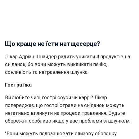
Що краще не їсти натщесерце?
Лікар Адріан Шнайдер радить уникати 4 продуктів на
сніданок, бо вони можуть викликати печію,
сонливість та нетравлення шлунка.
Гостра їжа
Ви любите чилі, гострі соуси чи каррі? Лікар
попереджає, що гострі страви на сніданок можуть
негативно вплинути на процеси травлення. Будьте
обережні, особливо якщо у вас проблеми зі шлунком.
"Вони можуть подразнювати слизову оболонку