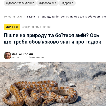
Здорове харчування
Здорова їжа
Здоров'я
Головна
›
Життя
›
Пішли на природу та боїтеся змій? Ось що треба обов'язк
ЖИТТЯ
14 червня 2025 · 09:00
Пішли на природу та боїтеся змій? Ось
що треба обов'язково знати про гадюк
Фелікс Коркін
редактор стрічки новин