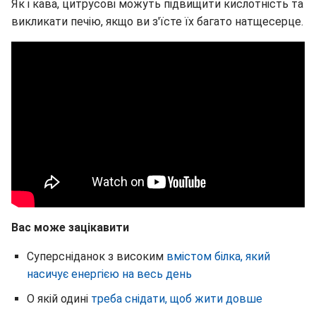
Як і кава, цитрусові можуть підвищити кислотність та
викликати печію, якщо ви з'їсте їх багато натщесерце.
Вас може зацікавити
Суперсніданок з високим
вмістом білка, який
насичує енергією на весь день
О якій одині
треба снідати, щоб жити довше