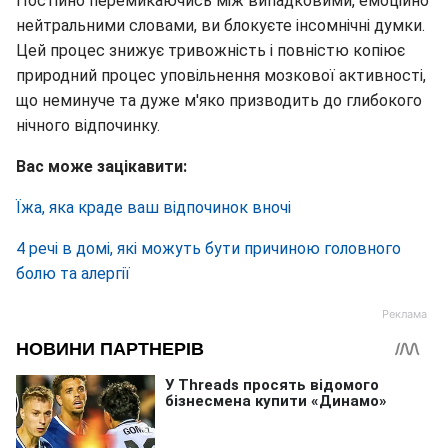
Постійно перемикаючись між випадковими, емоційно
нейтральними словами, ви блокуєте інсомнічні думки.
Цей процес знижує тривожність і повністю копіює
природний процес уповільнення мозкової активності,
що неминуче та дуже м'яко призводить до глибокого
нічного відпочинку.
Вас може зацікавити:
Їжа, яка краде ваш відпочинок вночі
4 речі в домі, які можуть бути причиною головного
болю та алергії