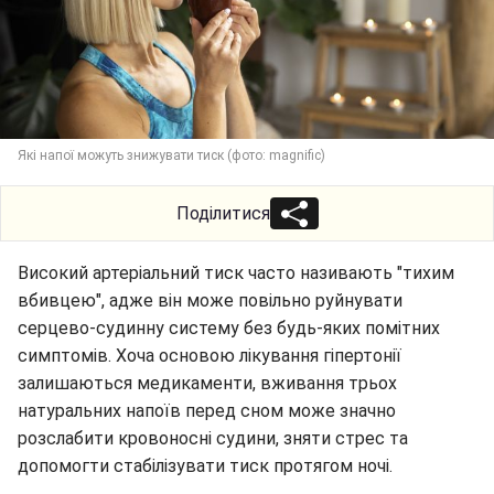
Які напої можуть знижувати тиск (фото: magnific)
Поділитися
Високий артеріальний тиск часто називають "тихим
вбивцею", адже він може повільно руйнувати
серцево-судинну систему без будь-яких помітних
симптомів. Хоча основою лікування гіпертонії
залишаються медикаменти, вживання трьох
натуральних напоїв перед сном може значно
розслабити кровоносні судини, зняти стрес та
допомогти стабілізувати тиск протягом ночі.