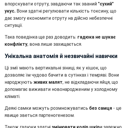
впорскувати отруту, завдаючи так званий
"сухий"
укус.
Вони здатні регулювати кількість токсину, що
дає змогу економити отруту на дійсно небезпечні
ситуації.
Така поведінка ще раз доводить:
гадюка не шукає
конфлікту
, вона лише захищається.
Унікальна анатомія й незвичайні навички
Ці змії мають вертикальні зіниці, як у кішок, що
дозволяє їм чудово бачити в сутінках і темряві. Вони
народжують
живих малят
, не відкладаючи яйця, що
допомагає виживати новонародженим у холодному
кліматі.
Деякі самки можуть розмножуватись
без самця
- це
явище зветься партеногенезом.
Також гадюки здатні
змінювати колір шкір
и залежно