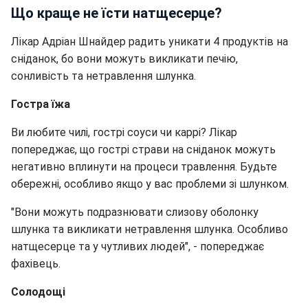
Що краще не їсти натщесерце?
Лікар Адріан Шнайдер радить уникати 4 продуктів на
сніданок, бо вони можуть викликати печію,
сонливість та нетравлення шлунка.
Гостра їжа
Ви любите чилі, гострі соуси чи каррі? Лікар
попереджає, що гострі страви на сніданок можуть
негативно вплинути на процеси травлення. Будьте
обережні, особливо якщо у вас проблеми зі шлунком.
"Вони можуть подразнювати слизову оболонку
шлунка та викликати нетравлення шлунка. Особливо
натщесерце та у чутливих людей", - попереджає
фахівець.
Солодощі