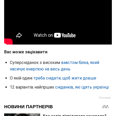
Вас може зацікавити
Суперсніданок з високим
вмістом білка, який
насичує енергією на весь день
О якій одині
треба снідати, щоб жити довше
12 варіантів найгірших
сніданків, які їдять українці