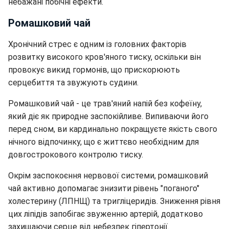
небажані побічні ефекти.
Ромашковий чай
Хронічний стрес є одним із головних факторів
розвитку високого кров'яного тиску, оскільки він
провокує викид гормонів, що прискорюють
серцебиття та звужують судини.
Ромашковий чай - це трав'яний напій без кофеїну,
який діє як природне заспокійливе. Випиваючи його
перед сном, ви кардинально покращуєте якість свого
нічного відпочинку, що є життєво необхідним для
довгострокового контролю тиску.
Окрім заспокоєння нервової системи, ромашковий
чай активно допомагає знизити рівень "поганого"
холестерину (ЛПНЩ) та тригліцеридів. Зниження рівня
цих ліпідів запобігає звуженню артерій, додатково
захищаючи серце від небезпек гіпертонії.