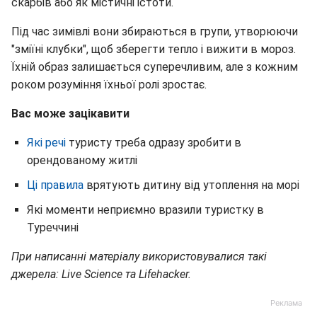
скарбів або як містичні істоти.
Під час зимівлі вони збираються в групи, утворюючи
"зміїні клубки", щоб зберегти тепло і вижити в мороз.
Їхній образ залишається суперечливим, але з кожним
роком розуміння їхньої ролі зростає.
Вас може зацікавити
Які речі
туристу треба одразу зробити в
орендованому житлі
Ці правила
врятують дитину від утоплення на морі
Які моменти неприємно вразили туристку в
Туреччині
При написанні матеріалу використовувалися такі
джерела: Live Science та Lifehacker.