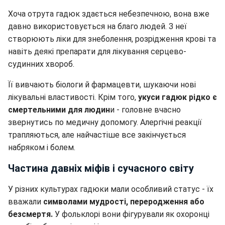
Хоча отрута гадюк здається небезпечною, вона вже
давно використовується на благо людей. З неї
створюють ліки для знеболення, розрідження крові та
навіть деякі препарати для лікування серцево-
судинних хвороб.
Її вивчають біологи й фармацевти, шукаючи нові
лікувальні властивості. Крім того,
укуси гадюк рідко є
смертельними для людин
и - головне вчасно
звернутись по медичну допомогу. Алергічні реакції
трапляються, але найчастіше все закінчується
набряком і болем.
Частина давніх міфів і сучасного світу
У різних культурах гадюки мали особливий статус - їх
вважали
символами мудрості, переродження або
безсмертя.
У фольклорі вони фігурували як охоронці