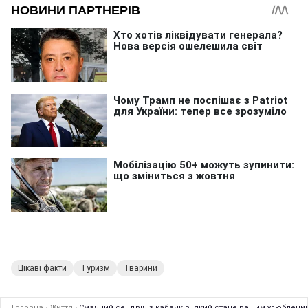
Цікаві факти
Туризм
Тварини
Головна
›
Життя
›
Смачний сендвіч з кабачків, який стане вашим улюбленим