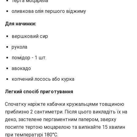
терта моцарела
оливкова олія першого віджиму
Для начинки:
вершковий сир
рукола
помідор - 1 шт.
авокадо
копчений лосось або курка
Легкий спосіб приготування
Спочатку наріжте кабачки кружальцями товщиною
приблизно 2 сантиметри. Після цього викладіть їх на
деко, застелене пергаментним папером, зверху
посипте тертою моцарелою та випікайте 15 хвилин
при температурі 180°C.