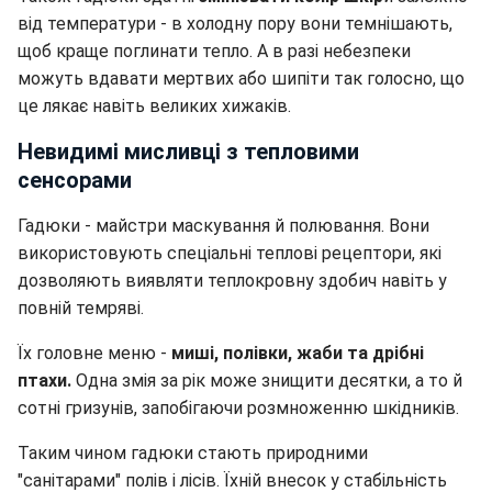
від температури - в холодну пору вони темнішають,
щоб краще поглинати тепло. А в разі небезпеки
можуть вдавати мертвих або шипіти так голосно, що
це лякає навіть великих хижаків.
Невидимі мисливці з тепловими
сенсорами
Гадюки - майстри маскування й полювання. Вони
використовують спеціальні теплові рецептори, які
дозволяють виявляти теплокровну здобич навіть у
повній темряві.
Їх головне меню -
миші, полівки, жаби та дрібні
птахи.
Одна змія за рік може знищити десятки, а то й
сотні гризунів, запобігаючи розмноженню шкідників.
Таким чином гадюки стають природними
"санітарами" полів і лісів. Їхній внесок у стабільність