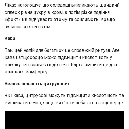
Лікар наголошує, що солодощі викликають швидкий
сплеск рівня цукру в крові, а потім різке падіння.
Ефект? Ви відчуваєте втому та сонливість. Краще
залишити їх на потім.
Кава
Так, цей напій для багатьох це справжній ритуал. Але
кава натщесерце може підвищити кислотність у
шлунку та призвести до печії. Варто змінити це для
власного комфорту.
Велика кількість цитрусових
Як і кава, цитрусові можуть підвищити кислотність та
викликати печію, якщо ви з'їсте їх багато натщесерце.