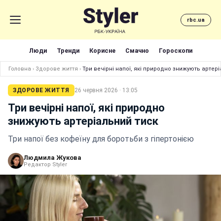
rbc.ua
Люди
Тренди
Корисне
Смачно
Гороскопи
Головна
›
Здорове життя
›
Три вечірні напої, які природно знижують артер
ЗДОРОВЕ ЖИТТЯ
26 червня 2026 · 13:05
Три вечірні напої, які природно
знижують артеріальний тиск
Три напої без кофеїну для боротьби з гіпертонією
Людмила Жукова
Редактор Styler