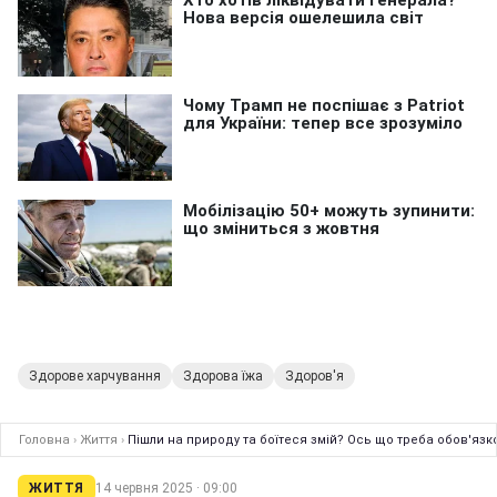
Здорове харчування
Здорова їжа
Здоров'я
Головна
›
Життя
›
Пішли на природу та боїтеся змій? Ось що треба обов'язк
ЖИТТЯ
14 червня 2025 · 09:00