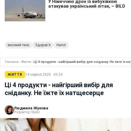
високий тиск
Здоров'я
Напої
Головна
›
Життя
›
Ці 4 продукти - найгірший вибір для сніданку. Не їжте їх 
ЖИТТЯ
14 червня 2025 · 09:24
Ці 4 продукти - найгірший вибір для
сніданку. Не їжте їх натщесерце
Людмила Жукова
Редактор Styler