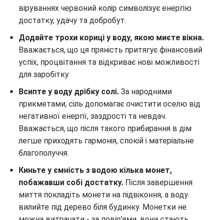
віруваннях червоний колір символізує енергію
достатку, удачу та добробут.
Додайте трохи кориці у воду, якою миєте вікна.
Вважається, що ця пряність притягує фінансовий
успіх, процвітання та відкриває нові можливості
для заробітку.
Всипте у воду дрібку солі.
За народними
прикметами, сіль допомагає очистити оселю від
негативної енергії, заздрості та невдач.
Вважається, що після такого прибирання в дім
легше приходять гармонія, спокій і матеріальне
благополуччя.
Киньте у ємність з водою кілька монет,
побажавши собі достатку.
Після завершення
миття покладіть монети на підвіконня, а воду
вилийте під дерево біля будинку. Монетки не
можна витрачати - за повір'ями, вони стають