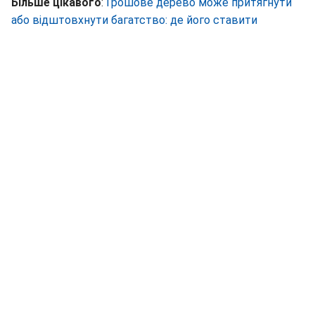
Більше цікавого
:
Грошове дерево може притягнути
або відштовхнути багатство: де його ставити