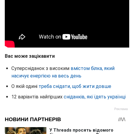
Вас може зацікавити
Суперсніданок з високим
вмістом білка, який
насичує енергією на весь день
О якій одині
треба снідати, щоб жити довше
12 варіантів найгірших
сніданків, які їдять українці