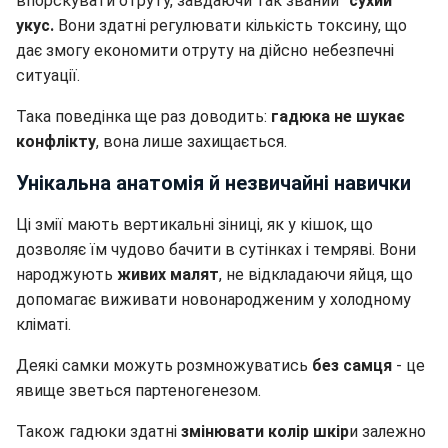
впорскувати отруту, завдаючи так званий
"сухий"
укус.
Вони здатні регулювати кількість токсину, що
дає змогу економити отруту на дійсно небезпечні
ситуації.
Така поведінка ще раз доводить:
гадюка не шукає
конфлікту
, вона лише захищається.
Унікальна анатомія й незвичайні навички
Ці змії мають вертикальні зіниці, як у кішок, що
дозволяє їм чудово бачити в сутінках і темряві. Вони
народжують
живих малят
, не відкладаючи яйця, що
допомагає виживати новонародженим у холодному
кліматі.
Деякі самки можуть розмножуватись
без самця
- це
явище зветься партеногенезом.
Також гадюки здатні
змінювати колір шкір
и залежно