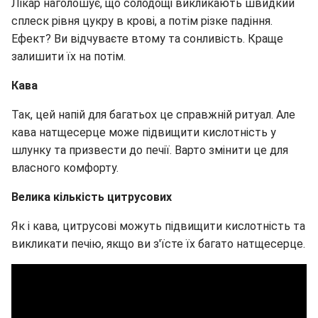
Лікар наголошує, що солодощі викликають швидкий
сплеск рівня цукру в крові, а потім різке падіння.
Ефект? Ви відчуваєте втому та сонливість. Краще
залишити їх на потім.
Кава
Так, цей напій для багатьох це справжній ритуал. Але
кава натщесерце може підвищити кислотність у
шлунку та призвести до печії. Варто змінити це для
власного комфорту.
Велика кількість цитрусових
Як і кава, цитрусові можуть підвищити кислотність та
викликати печію, якщо ви з'їсте їх багато натщесерце.