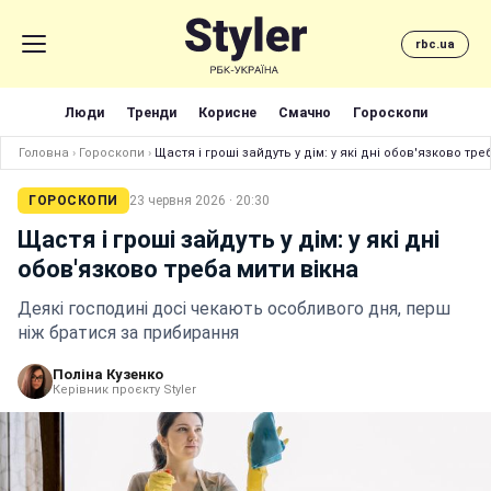
rbc.ua
Люди
Тренди
Корисне
Смачно
Гороскопи
Головна
›
Гороскопи
›
Щастя і гроші зайдуть у дім: у які дні обов'язково тре
ГОРОСКОПИ
23 червня 2026 · 20:30
Щастя і гроші зайдуть у дім: у які дні
обов'язково треба мити вікна
Деякі господині досі чекають особливого дня, перш
ніж братися за прибирання
Поліна Кузенко
Керівник проєкту Styler