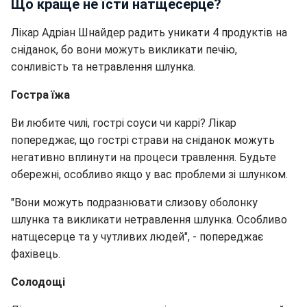
Що краще не їсти натщесерце?
Лікар Адріан Шнайдер радить уникати 4 продуктів на
сніданок, бо вони можуть викликати печію,
сонливість та нетравлення шлунка.
Гостра їжа
Ви любите чилі, гострі соуси чи каррі? Лікар
попереджає, що гострі страви на сніданок можуть
негативно вплинути на процеси травлення. Будьте
обережні, особливо якщо у вас проблеми зі шлунком.
"Вони можуть подразнювати слизову оболонку
шлунка та викликати нетравлення шлунка. Особливо
натщесерце та у чутливих людей", - попереджає
фахівець.
Солодощі