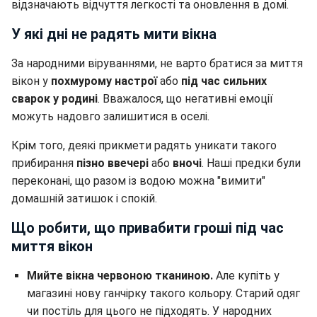
відзначають відчуття легкості та оновлення в домі.
У які дні не радять мити вікна
За народними віруваннями, не варто братися за миття
вікон у
похмурому настрої
або
під час сильних
сварок у родині
. Вважалося, що негативні емоції
можуть надовго залишитися в оселі.
Крім того, деякі прикмети радять уникати такого
прибирання
пізно ввечері
або
вночі
. Наші предки були
переконані, що разом із водою можна "вимити"
домашній затишок і спокій.
Що робити, що привабити гроші під час
миття вікон
Мийте вікна червоною тканиною.
Але купіть у
магазині нову ганчірку такого кольору. Старий одяг
чи постіль для цього не підходять. У народних