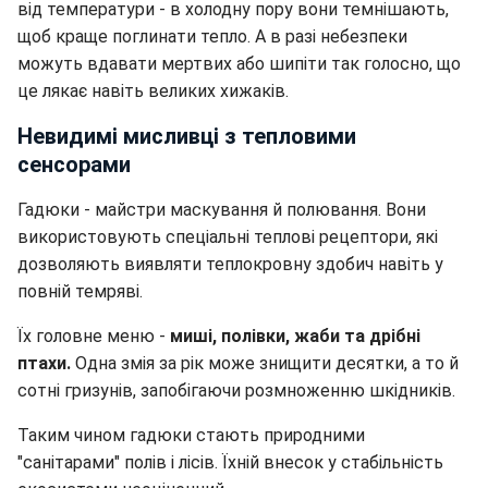
від температури - в холодну пору вони темнішають,
щоб краще поглинати тепло. А в разі небезпеки
можуть вдавати мертвих або шипіти так голосно, що
це лякає навіть великих хижаків.
Невидимі мисливці з тепловими
сенсорами
Гадюки - майстри маскування й полювання. Вони
використовують спеціальні теплові рецептори, які
дозволяють виявляти теплокровну здобич навіть у
повній темряві.
Їх головне меню -
миші, полівки, жаби та дрібні
птахи.
Одна змія за рік може знищити десятки, а то й
сотні гризунів, запобігаючи розмноженню шкідників.
Таким чином гадюки стають природними
"санітарами" полів і лісів. Їхній внесок у стабільність