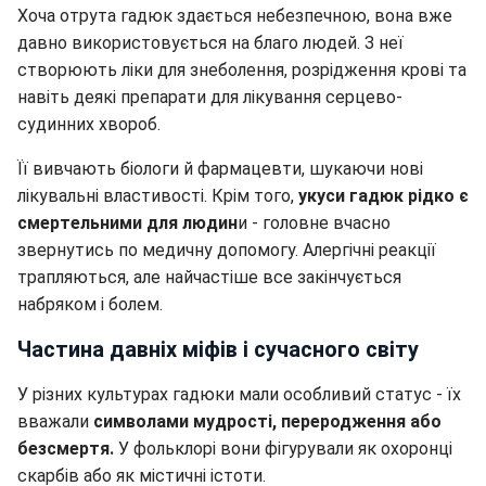
Хоча отрута гадюк здається небезпечною, вона вже
давно використовується на благо людей. З неї
створюють ліки для знеболення, розрідження крові та
навіть деякі препарати для лікування серцево-
судинних хвороб.
Її вивчають біологи й фармацевти, шукаючи нові
лікувальні властивості. Крім того,
укуси гадюк рідко є
смертельними для людин
и - головне вчасно
звернутись по медичну допомогу. Алергічні реакції
трапляються, але найчастіше все закінчується
набряком і болем.
Частина давніх міфів і сучасного світу
У різних культурах гадюки мали особливий статус - їх
вважали
символами мудрості, переродження або
безсмертя.
У фольклорі вони фігурували як охоронці
скарбів або як містичні істоти.