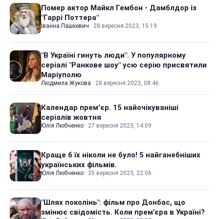
Помер актор Майкл Гембон - Дамблдор із
"Гаррі Поттера"
Іванна Пашкевич
·
28 вересня 2023, 15:19
"В Україні гинуть люди". У популярному
серіалі "Ранкове шоу" усю серію присвятили
Маріуполю
Людмила Жукова
·
28 вересня 2023, 08:46
Календар прем'єр. 15 найочікуваніші
серіалів жовтня
Юлія Любченко
·
27 вересня 2023, 14:09
Краще б їх ніколи не було! 5 найганебніших
українських фільмів.
Юлія Любченко
·
25 вересня 2023, 22:06
"Шлях поколінь": фільм про Донбас, що
змінює свідомість. Коли прем’єра в Україні?