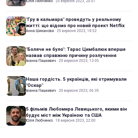
Юлія Любченко
·
25 вересня 2023, 20:07
"Гру в кальмара" проведуть у реальному
житті: що відомо про новий проект Netflix
Анна Шиканова
·
25 вересня 2023, 18:52
"Боляче не було": Тарас Цимбалюк вперше
назвав справжню причину розлучення
Іванна Пашкевич
·
20 вересня 2023, 13:05
Наша гордість. 5 українців, які отримували
"Оскар"
Іванна Пашкевич
·
20 вересня 2023, 06:35
5 фільмів Любомира Левицького, якими він
будує міст між Україною та США
Юлія Любченко
·
18 вересня 2023, 22:00