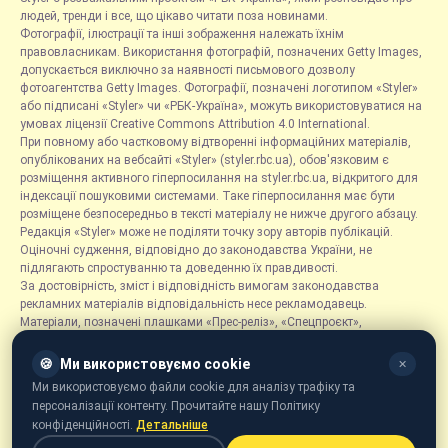
людей, тренди і все, що цікаво читати поза новинами.
Фотографії, ілюстрації та інші зображення належать їхнім
правовласникам. Використання фотографій, позначених Getty Images,
допускається виключно за наявності письмового дозволу
фотоагентства Getty Images. Фотографії, позначені логотипом «Styler»
або підписані «Styler» чи «РБК-Україна», можуть використовуватися на
умовах ліцензії Creative Commons Attribution 4.0 International.
При повному або частковому відтворенні інформаційних матеріалів,
опублікованих на вебсайті «Styler» (styler.rbc.ua), обов'язковим є
розміщення активного гіперпосилання на styler.rbc.ua, відкритого для
індексації пошуковими системами. Таке гіперпосилання має бути
розміщене безпосередньо в тексті матеріалу не нижче другого абзацу.
Редакція «Styler» може не поділяти точку зору авторів публікацій.
Оціночні судження, відповідно до законодавства України, не
підлягають спростуванню та доведенню їх правдивості.
За достовірність, зміст і відповідність вимогам законодавства
рекламних матеріалів відповідальність несе рекламодавець.
Матеріали, позначені плашками «Прес-реліз», «Спецпроєкт»,
«Партнерський матеріал», «Promo», «Благодійність» та «Резонанс»,
розміщуються на правах реклами.
🍪
Ми використовуємо cookie
✕
Рубрика «Новини компаній» є інформаційним форматом, що містить
Ми використовуємо файли cookie для аналізу трафіку та
новини, повідомлення та оголошення, пов'язані з діяльністю
персоналізації контенту. Прочитайте нашу Політику
компаній, і ґрунтується на інформації, наданій відповідними
конфіденційності.
Детальніше
компаніями. Редакція не несе відповідальності за достовірність такої