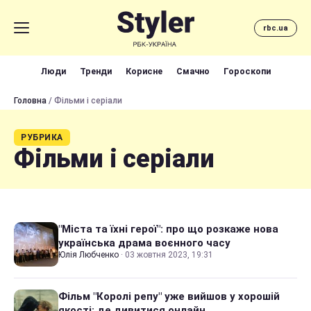
rbc.ua
Люди
Тренди
Корисне
Смачно
Гороскопи
Головна
/ Фільми і серіали
РУБРИКА
Фільми і серіали
"Міста та їхні герої": про що розкаже нова
українська драма воєнного часу
Юлія Любченко
·
03 жовтня 2023, 19:31
Фільм "Королі репу" уже вийшов у хорошій
якості: де дивитися онлайн