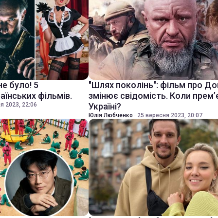
не було! 5
"Шлях поколінь": фільм про Д
аїнських фільмів.
змінює свідомість. Коли прем’
я 2023, 22:06
Україні?
Юлія Любченко
·
25 вересня 2023, 20:07