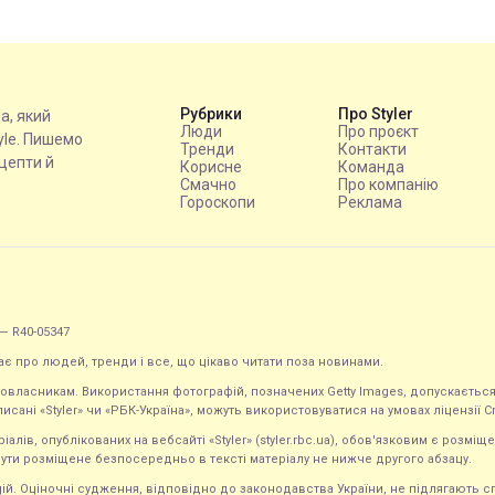
Рубрики
Про Styler
на, який
Люди
Про проєкт
tyle. Пишемо
Тренди
Контакти
ецепти й
Корисне
Команда
Смачно
Про компанію
Гороскопи
Реклама
— R40-05347
ає про людей, тренди і все, що цікаво читати поза новинами.
равовласникам. Використання фотографій, позначених Getty Images, допускаєт
исані «Styler» чи «РБК-Україна», можуть використовуватися на умовах ліцензії Crea
ів, опублікованих на вебсайті «Styler» (styler.rbc.ua), обов'язковим є розміще
ути розміщене безпосередньо в тексті матеріалу не нижче другого абзацу.
кацій. Оціночні судження, відповідно до законодавства України, не підлягають