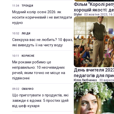
Фільм "Королі реп
11:34
ТРЕНДИ
хорошій якості: д
Модний колір осені 2026: як
Styler
·
03 жовтня 2023, 16:
носити коричневий і не виглядати
нудно
10:52
ЛЮДИ
Свекруха вас не любить? 10 фраз,
які виведуть її на чисту воду
10:11
КОРИСНЕ
Ми роками робимо це
неправильно: 10 неочевидних
День вчителя 202
речей, яким точно не місце на
педагогів для пр
підвіконні
Юлія Любченко
·
30 вересн
09:32
СМАЧНО
Що приготувати з продуктів, які
завжди є вдома: 5 простих ідей
від шеф-кухаря