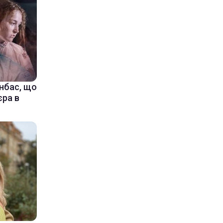
онбас, що
єра в