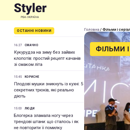
Головна
/ Фільми і серіа
ОСТАННІ НОВИНИ
16:27
СМАЧНО
ФІЛЬМИ І
Кукурудза на зиму без зайвих
клопотів: простий рецепт качанів
зі смаком літа
15:45
КОРИСНЕ
Плодові мушки зникнуть із кухні: 5
секретних трюків, які реально
діють
15:03
ЛЮДИ
Блогерка зламала ногу через
трендові штани: що сталось і як
не повторити її помилку