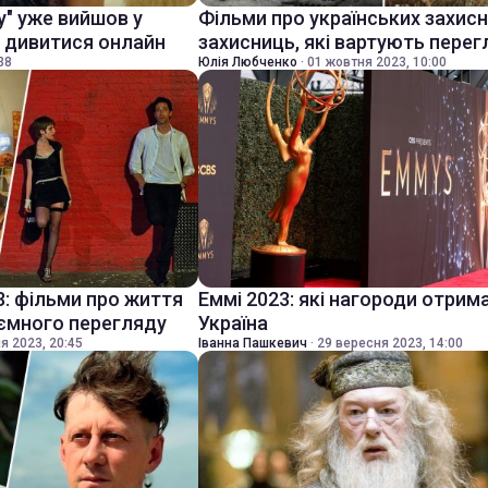
у" уже вийшов у
Фільми про українських захисни
е дивитися онлайн
захисниць, які вартують перег
38
Юлія Любченко
·
01 жовтня 2023, 10:00
3: фільми про життя
Еммі 2023: які нагороди отрим
иємного перегляду
Україна
я 2023, 20:45
Іванна Пашкевич
·
29 вересня 2023, 14:00