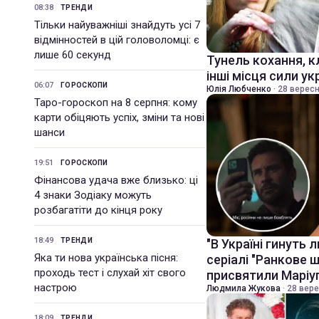
08:38
ТРЕНДИ
Тільки найуважніші знайдуть усі 7
відмінностей в цій головоломці: є
лише 60 секунд
Тунель кохання, к
інші місця сили ук
06:07
ГОРОСКОПИ
Юлія Любченко
·
28 вересн
Таро-гороскоп на 8 серпня: кому
карти обіцяють успіх, зміни та нові
шанси
19:51
ГОРОСКОПИ
Фінансова удача вже близько: ці
4 знаки Зодіаку можуть
розбагатіти до кінця року
18:49
ТРЕНДИ
"В Україні гинуть
Яка ти нова українська пісня:
серіалі "Ранкове 
проходь тест і слухай хіт свого
присвятили Марі
настрою
Людмила Жукова
·
28 вере
18:09
ТРЕНДИ