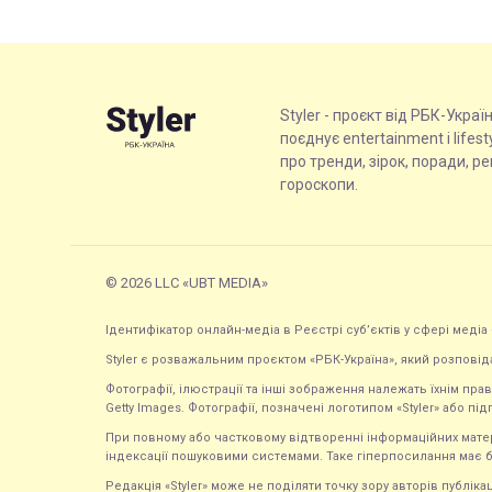
Styler - проєкт від РБК-Украї
поєднує entertainment і lifes
про тренди, зірок, поради, р
гороскопи.
© 2026 LLC «UBT MEDIA»
Ідентифікатор онлайн-медіа в Реєстрі суб’єктів у сфері медіа 
Styler є розважальним проєктом «РБК-Україна», який розповід
Фотографії, ілюстрації та інші зображення належать їхнім п
Getty Images. Фотографії, позначені логотипом «Styler» або підп
При повному або частковому відтворенні інформаційних матеріал
індексації пошуковими системами. Таке гіперпосилання має б
Редакція «Styler» може не поділяти точку зору авторів публі