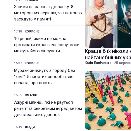
З ними не заснеш до ранку: 8
моторошних серіалів, які надовго
засядуть у пам'яті
17:18
КОРИСНЕ
10 речей, якими не можна
протирати екран телефону: вони
Краще б їх ніколи 
можуть його зіпсувати
найганебніших укр
Юлія Любченко
·
25 вересн
16:37
КОРИСНЕ
Мурахи зникнуть з городу без
"хімії": 5 простих способів, які
справді працюють
15:55
СМАЧНО
Ажурні млинці, які не рвуться:
рецепт із секретним інгредієнтом
для ідеальних дірочок
15:19
ЛЮДИ