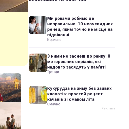
Ми роками робимо це
неправильно: 10 неочевидних
речей, яким точно не місце на
підвіконні
Корисне
З ними не заснеш до ранку: 8
моторошних серіалів, які
надовго засядуть у пам'яті
Тренди
Кукурудза на зиму без зайвих
клопотів: простий рецепт
качанів зі смаком літа
Смачно