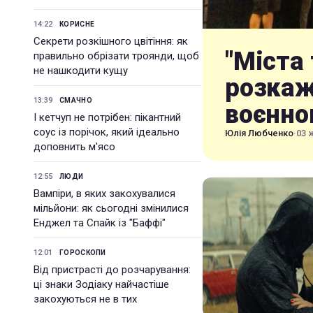
14:22
КОРИСНЕ
Секрети розкішного цвітіння: як
"Міста 
правильно обрізати троянди, щоб
не нашкодити кущу
розкаж
13:39
СМАЧНО
воєнно
І кетчуп не потрібен: пікантний
соус із порічок, який ідеально
Юлія Любченко
·
03 
доповнить м'ясо
12:55
ЛЮДИ
Вампіри, в яких закохувалися
мільйони: як сьогодні змінилися
Енджел та Спайк із "Баффі"
12:01
ГОРОСКОПИ
Від пристрасті до розчарування:
ці знаки Зодіаку найчастіше
закохуються не в тих