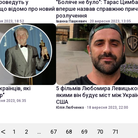
проведуть у
"Боляче не було": Тарас Цимб
 що відомо про новий
вперше назвав справжню прич
розлучення
я 2023, 18:52
Іванна Пашкевич
·
20 вересня 2023, 13:05
раїнців, які
5 фільмів Любомира Левицько
р"
якими він будує міст між Укра
ня 2023, 06:35
США
Юлія Любченко
·
18 вересня 2023, 22:00
<
1
2
...
67
68
69
70
71