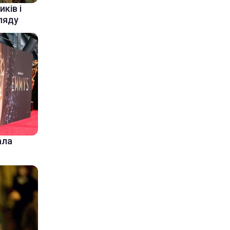
ків і
ляду
ала