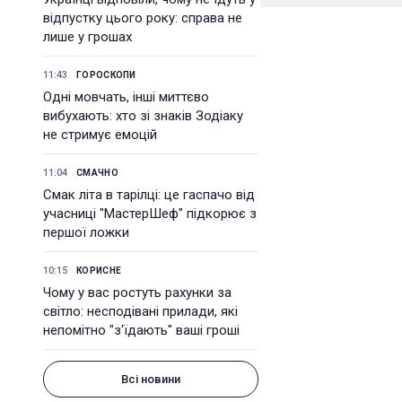
відпустку цього року: справа не
лише у грошах
11:43
ГОРОСКОПИ
Одні мовчать, інші миттєво
вибухають: хто зі знаків Зодіаку
не стримує емоцій
11:04
СМАЧНО
Смак літа в тарілці: це гаспачо від
учасниці "МастерШеф" підкорює з
першої ложки
10:15
КОРИСНЕ
Чому у вас ростуть рахунки за
світло: несподівані прилади, які
непомітно "з'їдають" ваші гроші
Всі новини