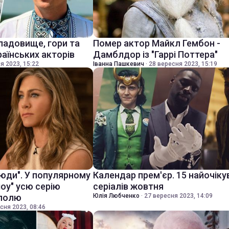
ладовище, гори та
Помер актор Майкл Гембон -
раїнських акторів
Дамблдор із "Гаррі Поттера"
я 2023, 15:22
Іванна Пашкевич
·
28 вересня 2023, 15:19
 люди". У популярному
Календар прем'єр. 15 найочіку
шоу" усю серію
серіалів жовтня
уполю
Юлія Любченко
·
27 вересня 2023, 14:09
сня 2023, 08:46