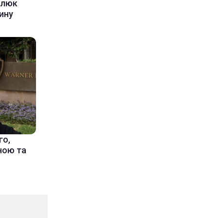
алюк
ину
го,
їною та