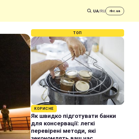
UA
/
RU
rbc.ua
ТОП
КОРИСНЕ
Як швидко підготувати банки
для консервації: легкі
перевірені методи, які
зекономлять ваш час