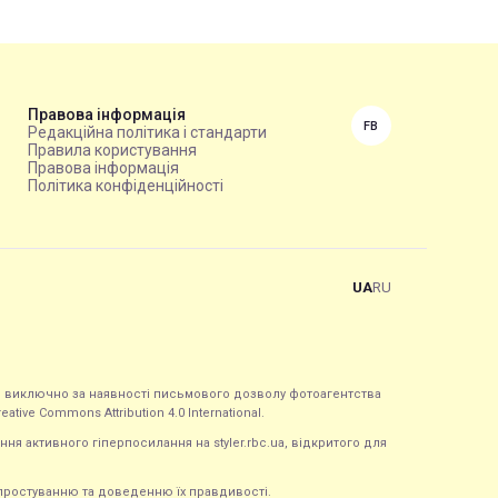
Правова інформація
FB
Редакційна політика і стандарти
Правила користування
Правова інформація
Політика конфіденційності
UA
RU
ься виключно за наявності письмового дозволу фотоагентства
tive Commons Attribution 4.0 International.
ння активного гіперпосилання на styler.rbc.ua, відкритого для
 спростуванню та доведенню їх правдивості.