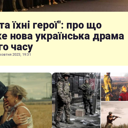
та їхні герої": про що
е нова українська драма
го часу
жовтня 2023, 19:31