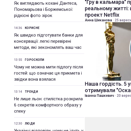
"Гру в кальмара" 
Як виглядають кохані Дантеса,
реальному житті:
Пономарьова і Боржемської:
проект Netflix
рідкісні фото зірок
Анна Шиканова
·
25 вересн
14:36
КОРИСНЕ
Як швидко підготувати банки для
консервації: легкі перевірені
методи, які зекономлять ваш час
13:55
ГОРОСКОПИ
Чому не можна мити підлогу після
гостей: що означає ця прикмета і
звідки вона взялася
Наша гордість. 5 ук
отримували "Оска
13:14
ТРЕНДИ
Іванна Пашкевич
·
20 верес
Не лише льон: стилістка розкрила
6 секретів комфортного образу у
спеку
12:30
ЛЮДИ
Українці відповіли, чому не їдуть у