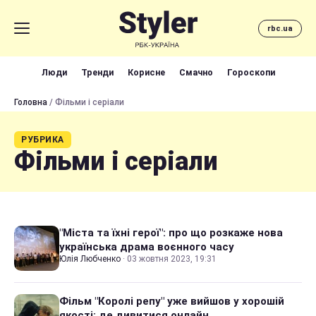
rbc.ua
Люди
Тренди
Корисне
Смачно
Гороскопи
Головна
/ Фільми і серіали
РУБРИКА
Фільми і серіали
"Міста та їхні герої": про що розкаже нова
українська драма воєнного часу
Юлія Любченко
·
03 жовтня 2023, 19:31
Фільм "Королі репу" уже вийшов у хорошій
якості: де дивитися онлайн