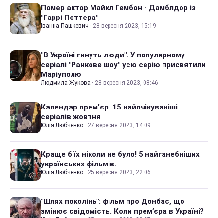
Помер актор Майкл Гембон - Дамблдор із
"Гаррі Поттера"
Іванна Пашкевич
·
28 вересня 2023, 15:19
"В Україні гинуть люди". У популярному
серіалі "Ранкове шоу" усю серію присвятили
Маріуполю
Людмила Жукова
·
28 вересня 2023, 08:46
Календар прем'єр. 15 найочікуваніші
серіалів жовтня
Юлія Любченко
·
27 вересня 2023, 14:09
Краще б їх ніколи не було! 5 найганебніших
українських фільмів.
Юлія Любченко
·
25 вересня 2023, 22:06
"Шлях поколінь": фільм про Донбас, що
змінює свідомість. Коли прем’єра в Україні?