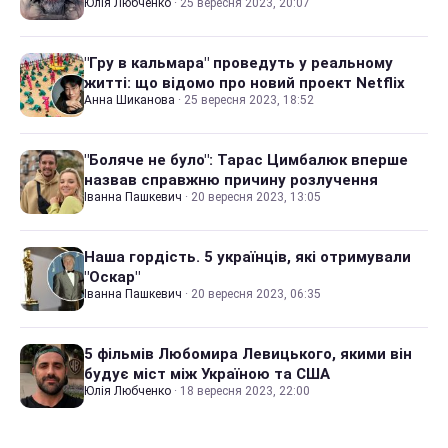
Юлія Любченко
·
25 вересня 2023, 20:07
"Гру в кальмара" проведуть у реальному
житті: що відомо про новий проект Netflix
Анна Шиканова
·
25 вересня 2023, 18:52
"Боляче не було": Тарас Цимбалюк вперше
назвав справжню причину розлучення
Іванна Пашкевич
·
20 вересня 2023, 13:05
Наша гордість. 5 українців, які отримували
"Оскар"
Іванна Пашкевич
·
20 вересня 2023, 06:35
5 фільмів Любомира Левицького, якими він
будує міст між Україною та США
Юлія Любченко
·
18 вересня 2023, 22:00