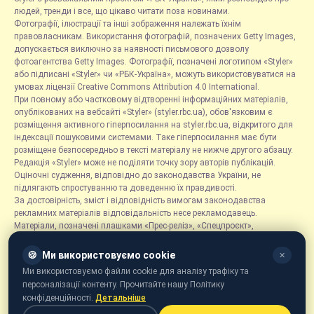
людей, тренди і все, що цікаво читати поза новинами.
Фотографії, ілюстрації та інші зображення належать їхнім
правовласникам. Використання фотографій, позначених Getty Images,
допускається виключно за наявності письмового дозволу
фотоагентства Getty Images. Фотографії, позначені логотипом «Styler»
або підписані «Styler» чи «РБК-Україна», можуть використовуватися на
умовах ліцензії Creative Commons Attribution 4.0 International.
При повному або частковому відтворенні інформаційних матеріалів,
опублікованих на вебсайті «Styler» (styler.rbc.ua), обов'язковим є
розміщення активного гіперпосилання на styler.rbc.ua, відкритого для
індексації пошуковими системами. Таке гіперпосилання має бути
розміщене безпосередньо в тексті матеріалу не нижче другого абзацу.
Редакція «Styler» може не поділяти точку зору авторів публікацій.
Оціночні судження, відповідно до законодавства України, не
підлягають спростуванню та доведенню їх правдивості.
За достовірність, зміст і відповідність вимогам законодавства
рекламних матеріалів відповідальність несе рекламодавець.
Матеріали, позначені плашками «Прес-реліз», «Спецпроєкт»,
«Партнерський матеріал», «Promo», «Благодійність» та «Резонанс»,
розміщуються на правах реклами.
🍪
Ми використовуємо cookie
✕
Рубрика «Новини компаній» є інформаційним форматом, що містить
Ми використовуємо файли cookie для аналізу трафіку та
новини, повідомлення та оголошення, пов'язані з діяльністю
персоналізації контенту. Прочитайте нашу Політику
компаній, і ґрунтується на інформації, наданій відповідними
конфіденційності.
Детальніше
компаніями. Редакція не несе відповідальності за достовірність такої