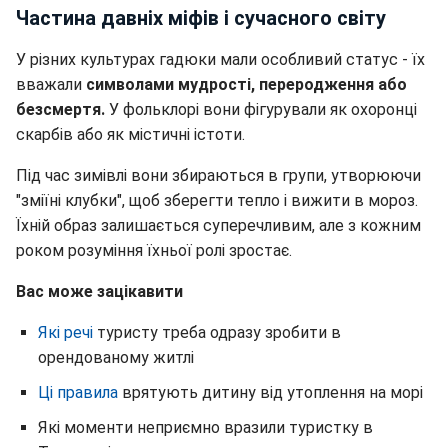
Частина давніх міфів і сучасного світу
У різних культурах гадюки мали особливий статус - їх
вважали
символами мудрості, переродження або
безсмертя.
У фольклорі вони фігурували як охоронці
скарбів або як містичні істоти.
Під час зимівлі вони збираються в групи, утворюючи
"зміїні клубки", щоб зберегти тепло і вижити в мороз.
Їхній образ залишається суперечливим, але з кожним
роком розуміння їхньої ролі зростає.
Вас може зацікавити
Які речі
туристу треба одразу зробити в
орендованому житлі
Ці правила
врятують дитину від утоплення на морі
Які моменти неприємно вразили туристку в