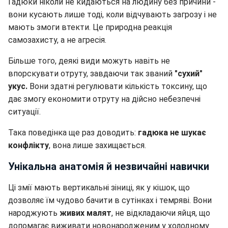
Гадюки ніколи не кидаються на людину без причини -
вони кусають лише тоді, коли відчувають загрозу і не
мають змоги втекти. Це природна реакція
самозахисту, а не агресія.
Більше того, деякі види можуть навіть не
впорскувати отруту, завдаючи так званий
"сухий"
укус.
Вони здатні регулювати кількість токсину, що
дає змогу економити отруту на дійсно небезпечні
ситуації.
Така поведінка ще раз доводить:
гадюка не шукає
конфлікту
, вона лише захищається.
Унікальна анатомія й незвичайні навички
Ці змії мають вертикальні зіниці, як у кішок, що
дозволяє їм чудово бачити в сутінках і темряві. Вони
народжують
живих малят
, не відкладаючи яйця, що
допомагає виживати новонародженим у холодному