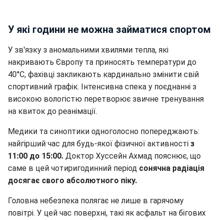
У які години не можна займатися спортом
У зв'язку з аномальними хвилями тепла, які
накривають Європу та приносять температури до
40°C, фахівці закликають кардинально змінити свій
спортивний графік. Інтенсивна спека у поєднанні з
високою вологістю перетворює звичне тренування
на квиток до реанімації.
Медики та синоптики одноголосно попереджають:
найгірший час для будь-якої фізичної активності
з
11:00 до 15:00.
Доктор Хуссейн Ахмад пояснює, що
саме в цей чотиригодинний період
сонячна радіація
досягає свого абсолютного піку.
Головна небезпека полягає не лише в гарячому
повітрі. У цей час поверхні, такі як асфальт на бігових