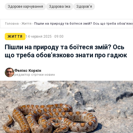
Здорове харчування
Здорова їжа
Здоров'я
Головна
›
Життя
›
Пішли на природу та боїтеся змій? Ось що треба обов'язк
ЖИТТЯ
14 червня 2025 · 09:00
Пішли на природу та боїтеся змій? Ось
що треба обов'язково знати про гадюк
Фелікс Коркін
редактор стрічки новин