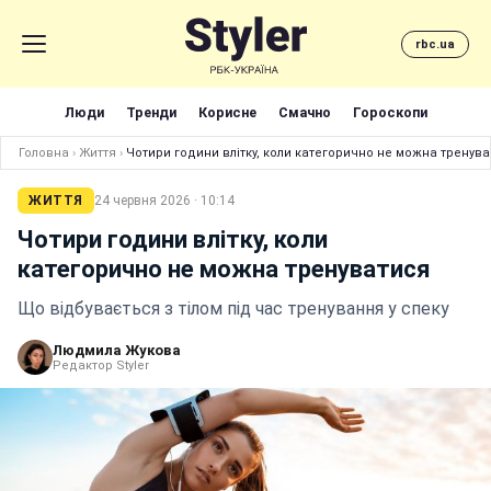
rbc.ua
Люди
Тренди
Корисне
Смачно
Гороскопи
Головна
›
Життя
›
Чотири години влітку, коли категорично не можна трен
ЖИТТЯ
24 червня 2026 · 10:14
Чотири години влітку, коли
категорично не можна тренуватися
Що відбувається з тілом під час тренування у спеку
Людмила Жукова
Редактор Styler