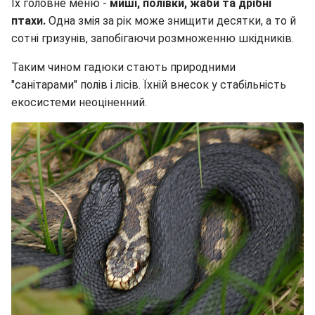
Їх головне меню -
миші, полівки, жаби та дрібні
птахи.
Одна змія за рік може знищити десятки, а то й
сотні гризунів, запобігаючи розмноженню шкідників.
Таким чином гадюки стають природними
"санітарами" полів і лісів. Їхній внесок у стабільність
екосистеми неоціненний.