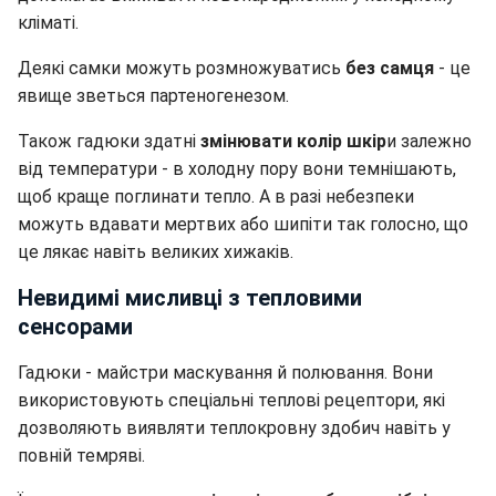
кліматі.
Деякі самки можуть розмножуватись
без самця
- це
явище зветься партеногенезом.
Також гадюки здатні
змінювати колір шкір
и залежно
від температури - в холодну пору вони темнішають,
щоб краще поглинати тепло. А в разі небезпеки
можуть вдавати мертвих або шипіти так голосно, що
це лякає навіть великих хижаків.
Невидимі мисливці з тепловими
сенсорами
Гадюки - майстри маскування й полювання. Вони
використовують спеціальні теплові рецептори, які
дозволяють виявляти теплокровну здобич навіть у
повній темряві.