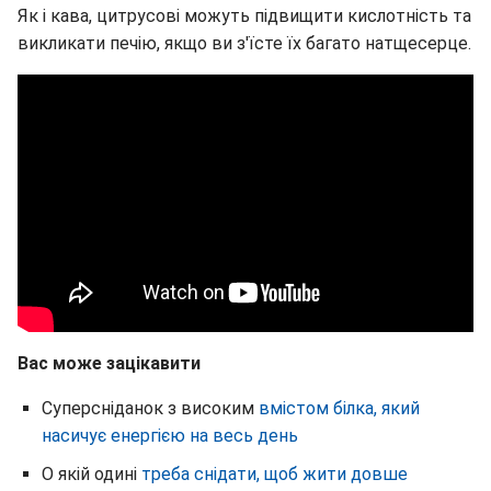
Як і кава, цитрусові можуть підвищити кислотність та
викликати печію, якщо ви з'їсте їх багато натщесерце.
Вас може зацікавити
Суперсніданок з високим
вмістом білка, який
насичує енергією на весь день
О якій одині
треба снідати, щоб жити довше