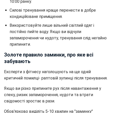
10:00 ранку.
Силові тренування краще перенести в добре
кондиційоване приміщення.
Використовуйте лише вільний світлий одяг і
постійно пийте воду. Якщо ви відчули
запаморочення чи нудоту, тренування слід негайно
припинити.
Золоте правило заминки, про яке всі
забувають
Експерти з фітнесу наголошують на ще одній
критичній помилці- раптовій зупинці після тренування.
Якщо ви різко припините рух після навантаження у
спеку, ризик запаморочення, нудоти та втрати
свідомості зростає в рази.
Обов'язково виділіть 5-10 хвилин на "заминку"