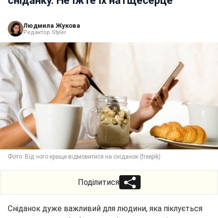
сніданку. Не їжте їх натщесерце
Людмила Жукова
Редактор Styler
Фото: Від чого краще відмовитися на сніданок (freepik)
Поділитися
Сніданок дуже важливий для людини, яка піклується