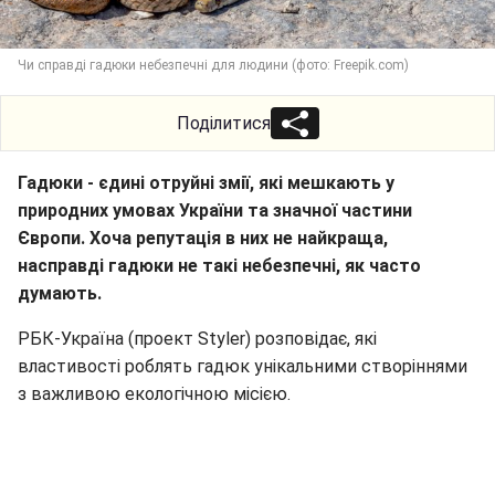
Чи справді гадюки небезпечні для людини (фото: Freepik.com)
Поділитися
Гадюки - єдині отруйні змії, які мешкають у
природних умовах України та значної частини
Європи. Хоча репутація в них не найкраща,
насправді гадюки не такі небезпечні, як часто
думають.
РБК-Україна (проект Styler) розповідає, які
властивості роблять гадюк унікальними створіннями
з важливою екологічною місією.