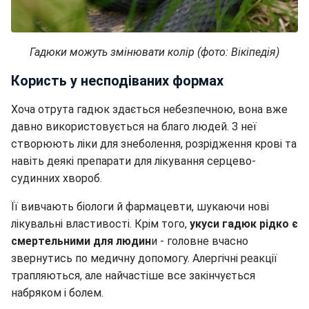
Гадюки можуть змінювати колір (фото: Вікіпедія)
Користь у несподіваних формах
Хоча отрута гадюк здається небезпечною, вона вже
давно використовується на благо людей. З неї
створюють ліки для знеболення, розрідження крові та
навіть деякі препарати для лікування серцево-
судинних хвороб.
Її вивчають біологи й фармацевти, шукаючи нові
лікувальні властивості. Крім того,
укуси гадюк рідко є
смертельними для людин
и - головне вчасно
звернутись по медичну допомогу. Алергічні реакції
трапляються, але найчастіше все закінчується
набряком і болем.