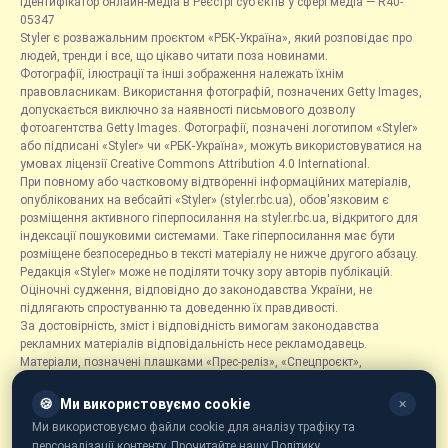
Ідентифікатор онлайн-медіа в Реєстрі суб’єктів у сфері медіа — R40-
05347
Styler є розважальним проєктом «РБК-Україна», який розповідає про
людей, тренди і все, що цікаво читати поза новинами.
Фотографії, ілюстрації та інші зображення належать їхнім
правовласникам. Використання фотографій, позначених Getty Images,
допускається виключно за наявності письмового дозволу
фотоагентства Getty Images. Фотографії, позначені логотипом «Styler»
або підписані «Styler» чи «РБК-Україна», можуть використовуватися на
умовах ліцензії Creative Commons Attribution 4.0 International.
При повному або частковому відтворенні інформаційних матеріалів,
опублікованих на вебсайті «Styler» (styler.rbc.ua), обов'язковим є
розміщення активного гіперпосилання на styler.rbc.ua, відкритого для
індексації пошуковими системами. Таке гіперпосилання має бути
розміщене безпосередньо в тексті матеріалу не нижче другого абзацу.
Редакція «Styler» може не поділяти точку зору авторів публікацій.
Оціночні судження, відповідно до законодавства України, не
підлягають спростуванню та доведенню їх правдивості.
За достовірність, зміст і відповідність вимогам законодавства
рекламних матеріалів відповідальність несе рекламодавець.
Матеріали, позначені плашками «Прес-реліз», «Спецпроєкт»,
«Партнерський матеріал», «Promo», «Благодійність» та «Резонанс»,
розміщуються на правах реклами.
🍪
Ми використовуємо cookie
✕
Рубрика «Новини компаній» є інформаційним форматом, що містить
Ми використовуємо файли cookie для аналізу трафіку та
новини, повідомлення та оголошення, пов'язані з діяльністю
персоналізації контенту. Прочитайте нашу Політику