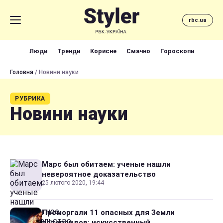
rbc.ua
Люди
Тренди
Корисне
Смачно
Гороскопи
Головна
/ Новини науки
РУБРИКА
Новини науки
Марс был обитаем: ученые нашли
невероятное доказательство
25 лютого 2020, 19:44
Проморгали 11 опасных для Земли
астероидов: искусственный