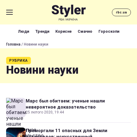
rbc.ua
Люди
Тренди
Корисне
Смачно
Гороскопи
Головна
/ Новини науки
РУБРИКА
Новини науки
Марс был обитаем: ученые нашли
невероятное доказательство
25 лютого 2020, 19:44
Проморгали 11 опасных для Земли
астероидов: искусственный