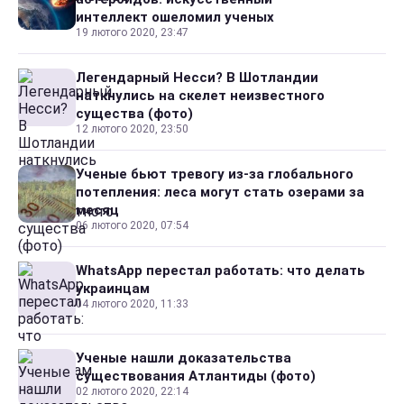
интеллект ошеломил ученых
19 лютого 2020, 23:47
Легендарный Несси? В Шотландии
наткнулись на скелет неизвестного
существа (фото)
12 лютого 2020, 23:50
Ученые бьют тревогу из-за глобального
потепления: леса могут стать озерами за
месяц
06 лютого 2020, 07:54
WhatsApp перестал работать: что делать
украинцам
04 лютого 2020, 11:33
Ученые нашли доказательства
существования Атлантиды (фото)
02 лютого 2020, 22:14