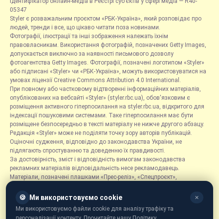
Ідентифікатор онлайн-медіа в Реєстрі суб’єктів у сфері медіа — R40-
05347
Styler є розважальним проєктом «РБК-Україна», який розповідає про
людей, тренди і все, що цікаво читати поза новинами.
Фотографії, ілюстрації та інші зображення належать їхнім
правовласникам. Використання фотографій, позначених Getty Images,
допускається виключно за наявності письмового дозволу
фотоагентства Getty Images. Фотографії, позначені логотипом «Styler»
або підписані «Styler» чи «РБК-Україна», можуть використовуватися на
умовах ліцензії Creative Commons Attribution 4.0 International.
При повному або частковому відтворенні інформаційних матеріалів,
опублікованих на вебсайті «Styler» (styler.rbc.ua), обов'язковим є
розміщення активного гіперпосилання на styler.rbc.ua, відкритого для
індексації пошуковими системами. Таке гіперпосилання має бути
розміщене безпосередньо в тексті матеріалу не нижче другого абзацу.
Редакція «Styler» може не поділяти точку зору авторів публікацій.
Оціночні судження, відповідно до законодавства України, не
підлягають спростуванню та доведенню їх правдивості.
За достовірність, зміст і відповідність вимогам законодавства
рекламних матеріалів відповідальність несе рекламодавець.
Матеріали, позначені плашками «Прес-реліз», «Спецпроєкт»,
«Партнерський матеріал», «Promo», «Благодійність» та «Резонанс»,
розміщуються на правах реклами.
🍪
Ми використовуємо cookie
✕
Рубрика «Новини компаній» є інформаційним форматом, що містить
Ми використовуємо файли cookie для аналізу трафіку та
новини, повідомлення та оголошення, пов'язані з діяльністю
персоналізації контенту. Прочитайте нашу Політику