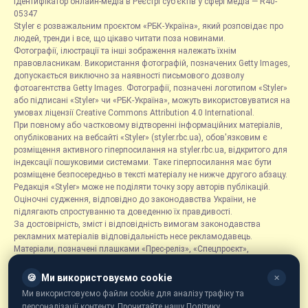
Ідентифікатор онлайн-медіа в Реєстрі суб’єктів у сфері медіа — R40-
05347
Styler є розважальним проєктом «РБК-Україна», який розповідає про
людей, тренди і все, що цікаво читати поза новинами.
Фотографії, ілюстрації та інші зображення належать їхнім
правовласникам. Використання фотографій, позначених Getty Images,
допускається виключно за наявності письмового дозволу
фотоагентства Getty Images. Фотографії, позначені логотипом «Styler»
або підписані «Styler» чи «РБК-Україна», можуть використовуватися на
умовах ліцензії Creative Commons Attribution 4.0 International.
При повному або частковому відтворенні інформаційних матеріалів,
опублікованих на вебсайті «Styler» (styler.rbc.ua), обов'язковим є
розміщення активного гіперпосилання на styler.rbc.ua, відкритого для
індексації пошуковими системами. Таке гіперпосилання має бути
розміщене безпосередньо в тексті матеріалу не нижче другого абзацу.
Редакція «Styler» може не поділяти точку зору авторів публікацій.
Оціночні судження, відповідно до законодавства України, не
підлягають спростуванню та доведенню їх правдивості.
За достовірність, зміст і відповідність вимогам законодавства
рекламних матеріалів відповідальність несе рекламодавець.
Матеріали, позначені плашками «Прес-реліз», «Спецпроєкт»,
«Партнерський матеріал», «Promo», «Благодійність» та «Резонанс»,
розміщуються на правах реклами.
🍪
Ми використовуємо cookie
✕
Рубрика «Новини компаній» є інформаційним форматом, що містить
Ми використовуємо файли cookie для аналізу трафіку та
новини, повідомлення та оголошення, пов'язані з діяльністю
персоналізації контенту. Прочитайте нашу Політику