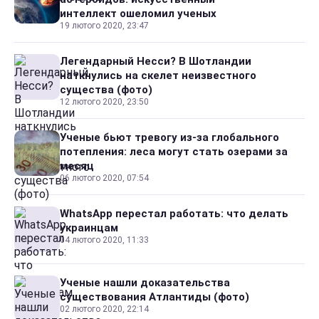
интеллект ошеломил ученых
19 лютого 2020, 23:47
Легендарный Несси? В Шотландии
наткнулись на скелет неизвестного
существа (фото)
12 лютого 2020, 23:50
Ученые бьют тревогу из-за глобального
потепления: леса могут стать озерами за
месяц
06 лютого 2020, 07:54
WhatsApp перестал работать: что делать
украинцам
04 лютого 2020, 11:33
Ученые нашли доказательства
существования Атлантиды (фото)
02 лютого 2020, 22:14