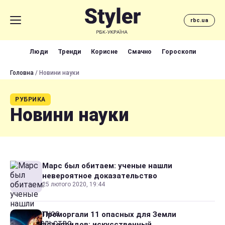
rbc.ua
Люди
Тренди
Корисне
Смачно
Гороскопи
Головна
/ Новини науки
РУБРИКА
Новини науки
Марс был обитаем: ученые нашли
невероятное доказательство
25 лютого 2020, 19:44
Проморгали 11 опасных для Земли
астероидов: искусственный