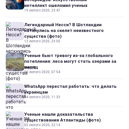
интеллект ошеломил ученых
19 лютого 2020, 23:47
Легендарный Несси? В Шотландии
наткнулись на скелет неизвестного
существа (фото)
12 лютого 2020, 23:50
Ученые бьют тревогу из-за глобального
потепления: леса могут стать озерами за
месяц
06 лютого 2020, 07:54
WhatsApp перестал работать: что делать
украинцам
04 лютого 2020, 11:33
Ученые нашли доказательства
существования Атлантиды (фото)
02 лютого 2020, 22:14