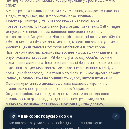
Ідентифікатор онлайн-медіа в Реєстрі суб’єктів у сфері медіа — R40-
05347
Styler є розважальним проєктом «РБК-Україна», який розповідає про
людей, тренди і все, що цікаво читати поза новинами.
Фотографії, ілюстрації та інші зображення належать їхнім
правовласникам. Використання фотографій, позначених Getty Images,
допускається виключно за наявності письмового дозволу
фотоагентства Getty Images. Фотографії, позначені логотипом «Styler»
або підписані «Styler» чи «РБК-Україна», можуть використовуватися на
умовах ліцензії Creative Commons Attribution 4.0 International.
При повному або частковому відтворенні інформаційних матеріалів,
опублікованих на вебсайті «Styler» (styler.rbc.ua), обов'язковим є
розміщення активного гіперпосилання на styler.rbc.ua, відкритого для
індексації пошуковими системами. Таке гіперпосилання має бути
розміщене безпосередньо в тексті матеріалу не нижче другого абзацу.
Редакція «Styler» може не поділяти точку зору авторів публікацій.
Оціночні судження, відповідно до законодавства України, не
підлягають спростуванню та доведенню їх правдивості.
За достовірність, зміст і відповідність вимогам законодавства
рекламних матеріалів відповідальність несе рекламодавець.
Матеріали, позначені плашками «Прес-реліз», «Спецпроєкт»,
«Партнерський матеріал», «Promo», «Благодійність» та «Резонанс»,
розміщуються на правах реклами.
🍪
Ми використовуємо cookie
✕
Рубрика «Новини компаній» є інформаційним форматом, що містить
Ми використовуємо файли cookie для аналізу трафіку та
новини, повідомлення та оголошення, пов'язані з діяльністю
персоналізації контенту. Прочитайте нашу Політику