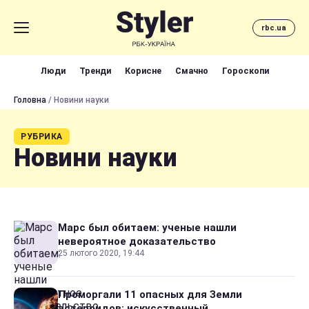
rbc.ua
Люди
Тренди
Корисне
Смачно
Гороскопи
Головна
/ Новини науки
РУБРИКА
Новини науки
Марс был обитаем: ученые нашли
невероятное доказательство
25 лютого 2020, 19:44
Проморгали 11 опасных для Земли
астероидов: искусственный