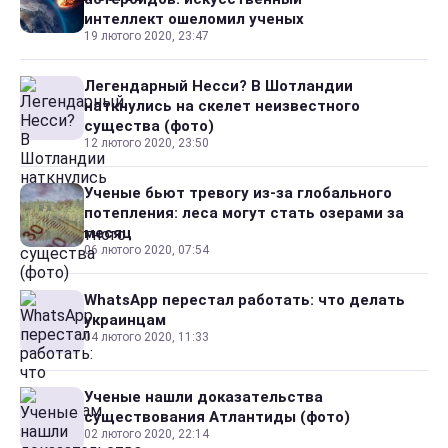
интеллект ошеломил ученых
19 лютого 2020, 23:47
Легендарный Несси? В Шотландии
наткнулись на скелет неизвестного
существа (фото)
12 лютого 2020, 23:50
Ученые бьют тревогу из-за глобального
потепления: леса могут стать озерами за
месяц
06 лютого 2020, 07:54
WhatsApp перестал работать: что делать
украинцам
04 лютого 2020, 11:33
Ученые нашли доказательства
существования Атлантиды (фото)
02 лютого 2020, 22:14