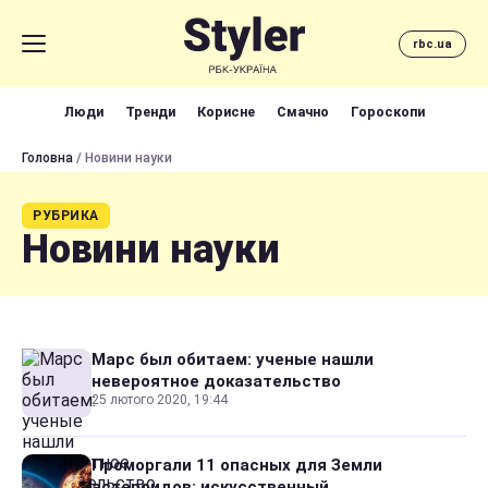
rbc.ua
Люди
Тренди
Корисне
Смачно
Гороскопи
Головна
/ Новини науки
РУБРИКА
Новини науки
Марс был обитаем: ученые нашли
невероятное доказательство
25 лютого 2020, 19:44
Проморгали 11 опасных для Земли
астероидов: искусственный