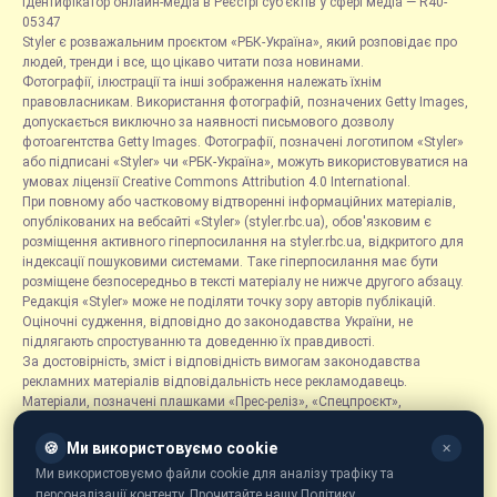
Ідентифікатор онлайн-медіа в Реєстрі суб’єктів у сфері медіа — R40-
05347
Styler є розважальним проєктом «РБК-Україна», який розповідає про
людей, тренди і все, що цікаво читати поза новинами.
Фотографії, ілюстрації та інші зображення належать їхнім
правовласникам. Використання фотографій, позначених Getty Images,
допускається виключно за наявності письмового дозволу
фотоагентства Getty Images. Фотографії, позначені логотипом «Styler»
або підписані «Styler» чи «РБК-Україна», можуть використовуватися на
умовах ліцензії Creative Commons Attribution 4.0 International.
При повному або частковому відтворенні інформаційних матеріалів,
опублікованих на вебсайті «Styler» (styler.rbc.ua), обов'язковим є
розміщення активного гіперпосилання на styler.rbc.ua, відкритого для
індексації пошуковими системами. Таке гіперпосилання має бути
розміщене безпосередньо в тексті матеріалу не нижче другого абзацу.
Редакція «Styler» може не поділяти точку зору авторів публікацій.
Оціночні судження, відповідно до законодавства України, не
підлягають спростуванню та доведенню їх правдивості.
За достовірність, зміст і відповідність вимогам законодавства
рекламних матеріалів відповідальність несе рекламодавець.
Матеріали, позначені плашками «Прес-реліз», «Спецпроєкт»,
«Партнерський матеріал», «Promo», «Благодійність» та «Резонанс»,
розміщуються на правах реклами.
🍪
Ми використовуємо cookie
✕
Рубрика «Новини компаній» є інформаційним форматом, що містить
Ми використовуємо файли cookie для аналізу трафіку та
новини, повідомлення та оголошення, пов'язані з діяльністю
персоналізації контенту. Прочитайте нашу Політику