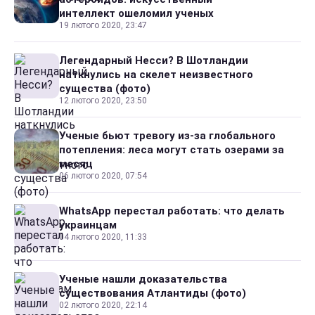
интеллект ошеломил ученых
19 лютого 2020, 23:47
Легендарный Несси? В Шотландии
наткнулись на скелет неизвестного
существа (фото)
12 лютого 2020, 23:50
Ученые бьют тревогу из-за глобального
потепления: леса могут стать озерами за
месяц
06 лютого 2020, 07:54
WhatsApp перестал работать: что делать
украинцам
04 лютого 2020, 11:33
Ученые нашли доказательства
существования Атлантиды (фото)
02 лютого 2020, 22:14