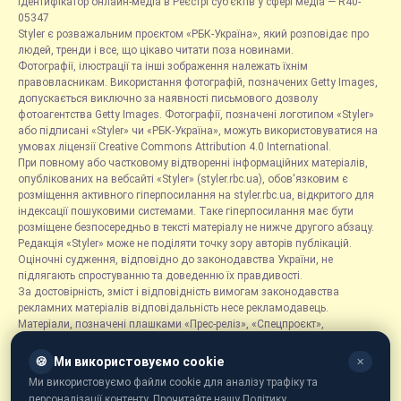
Ідентифікатор онлайн-медіа в Реєстрі суб’єктів у сфері медіа — R40-
05347
Styler є розважальним проєктом «РБК-Україна», який розповідає про
людей, тренди і все, що цікаво читати поза новинами.
Фотографії, ілюстрації та інші зображення належать їхнім
правовласникам. Використання фотографій, позначених Getty Images,
допускається виключно за наявності письмового дозволу
фотоагентства Getty Images. Фотографії, позначені логотипом «Styler»
або підписані «Styler» чи «РБК-Україна», можуть використовуватися на
умовах ліцензії Creative Commons Attribution 4.0 International.
При повному або частковому відтворенні інформаційних матеріалів,
опублікованих на вебсайті «Styler» (styler.rbc.ua), обов'язковим є
розміщення активного гіперпосилання на styler.rbc.ua, відкритого для
індексації пошуковими системами. Таке гіперпосилання має бути
розміщене безпосередньо в тексті матеріалу не нижче другого абзацу.
Редакція «Styler» може не поділяти точку зору авторів публікацій.
Оціночні судження, відповідно до законодавства України, не
підлягають спростуванню та доведенню їх правдивості.
За достовірність, зміст і відповідність вимогам законодавства
рекламних матеріалів відповідальність несе рекламодавець.
Матеріали, позначені плашками «Прес-реліз», «Спецпроєкт»,
«Партнерський матеріал», «Promo», «Благодійність» та «Резонанс»,
розміщуються на правах реклами.
🍪
Ми використовуємо cookie
✕
Рубрика «Новини компаній» є інформаційним форматом, що містить
Ми використовуємо файли cookie для аналізу трафіку та
новини, повідомлення та оголошення, пов'язані з діяльністю
персоналізації контенту. Прочитайте нашу Політику