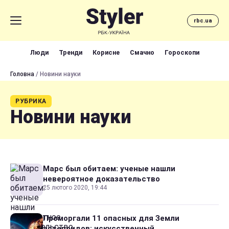
rbc.ua
Люди
Тренди
Корисне
Смачно
Гороскопи
Головна
/ Новини науки
РУБРИКА
Новини науки
Марс был обитаем: ученые нашли
невероятное доказательство
25 лютого 2020, 19:44
Проморгали 11 опасных для Земли
астероидов: искусственный