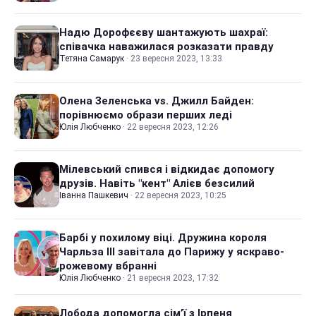
Надю Дорофєєву шантажують шахраї:
співачка наважилася розказати правду
Тетяна Самарук
·
23 вересня 2023, 13:33
Олена Зеленська vs. Джилл Байден:
порівнюємо образи перших леді
Юлія Любченко
·
22 вересня 2023, 12:26
Мілевський спився і відкидає допомогу
друзів. Навіть "кент" Алієв безсилий
Іванна Пашкевич
·
22 вересня 2023, 10:25
Барбі у похилому віці. Дружина короля
Чарльза III завітала до Парижу у яскраво-
рожевому вбранні
Юлія Любченко
·
21 вересня 2023, 17:32
Лобода допомогла сім’ї з Ірпеня