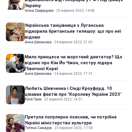
Україну
Ілона Свиридова
·
25 вересня 2023, 14:08
Українська танцівниця з Луганська
підкорила британське телешоу: що про неї
відомо
Анна Шиканова
·
24 вересня 2023, 21:09
Мила принцеса чи жорсткий диктатор? Що
відомо про Кім Йо Чжон, сестру лідера
Північної Кореї
Анна Шиканова
·
24 вересня 2023, 17:31
Любить Шевченка і Сінді Кроуфорд. 10
цікавих фактів про "Королеву України 2023"
Юлія Гаюк
·
23 вересня 2023, 18:31
Притула популярно пояснив, чи потрібне
Україні міністерство культури
Тетяна Самарук
·
23 вересня 2023, 17:58