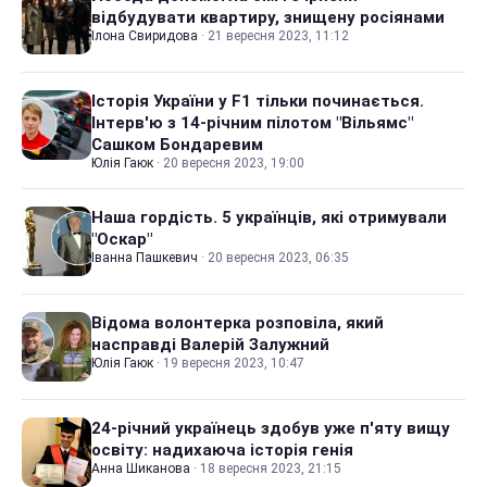
відбудувати квартиру, знищену росіянами
Ілона Свиридова
·
21 вересня 2023, 11:12
Історія України у F1 тільки починається.
Інтерв'ю з 14-річним пілотом "Вільямс"
Сашком Бондаревим
Юлія Гаюк
·
20 вересня 2023, 19:00
Наша гордість. 5 українців, які отримували
"Оскар"
Іванна Пашкевич
·
20 вересня 2023, 06:35
Відома волонтерка розповіла, який
насправді Валерій Залужний
Юлія Гаюк
·
19 вересня 2023, 10:47
24-річний українець здобув уже п'яту вищу
освіту: надихаюча історія генія
Анна Шиканова
·
18 вересня 2023, 21:15