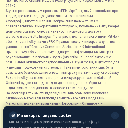
Ідентифікатор онлайн-медіа в Реєстрі суб’єктів у сфері медіа — R40-
05347
Styler є розважальним проєктом «РБК-Україна», який розповідає про
людей, тренди і все, що цікаво читати поза новинами.
Фотографії, ілюстрації та інші зображення належать їхнім
правовласникам. Використання фотографій, позначених Getty Images,
допускається виключно за наявності письмового дозволу
фотоагентства Getty Images. Фотографії, позначені логотипом «Styler»
або підписані «Styler» чи «РБК-Україна», можуть використовуватися на
умовах ліцензії Creative Commons Attribution 4.0 International.
При повному або частковому відтворенні інформаційних матеріалів,
опублікованих на вебсайті «Styler» (styler.rbc.ua), обов'язковим є
розміщення активного гіперпосилання на styler.rbc.ua, відкритого для
індексації пошуковими системами. Таке гіперпосилання має бути
розміщене безпосередньо в тексті матеріалу не нижче другого абзацу.
Редакція «Styler» може не поділяти точку зору авторів публікацій.
Оціночні судження, відповідно до законодавства України, не
підлягають спростуванню та доведенню їх правдивості.
За достовірність, зміст і відповідність вимогам законодавства
рекламних матеріалів відповідальність несе рекламодавець.
Матеріали, позначені плашками «Прес-реліз», «Спецпроєкт»,
«Партнерський матеріал», «Promo», «Благодійність» та «Резонанс»,
розміщуються на правах реклами.
🍪
Ми використовуємо cookie
✕
Рубрика «Новини компаній» є інформаційним форматом, що містить
Ми використовуємо файли cookie для аналізу трафіку та
новини, повідомлення та оголошення, пов'язані з діяльністю
персоналізації контенту. Прочитайте нашу Політику