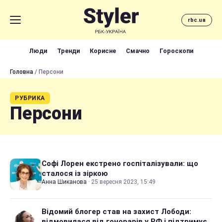
rbc.ua
Люди
Тренди
Корисне
Смачно
Гороскопи
Головна
/ Персони
РУБРИКА
Персони
Софі Лорен екстрено госпіталізували: що
сталося із зіркою
Анна Шиканова
·
25 вересня 2023, 15:49
Відомий блогер став на захист Лободи:
відмовилася від гонорарів у РФ і підтримує