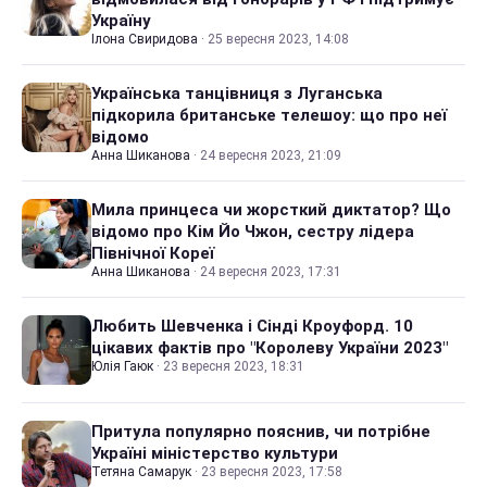
Україну
Ілона Свиридова
·
25 вересня 2023, 14:08
Українська танцівниця з Луганська
підкорила британське телешоу: що про неї
відомо
Анна Шиканова
·
24 вересня 2023, 21:09
Мила принцеса чи жорсткий диктатор? Що
відомо про Кім Йо Чжон, сестру лідера
Північної Кореї
Анна Шиканова
·
24 вересня 2023, 17:31
Любить Шевченка і Сінді Кроуфорд. 10
цікавих фактів про "Королеву України 2023"
Юлія Гаюк
·
23 вересня 2023, 18:31
Притула популярно пояснив, чи потрібне
Україні міністерство культури
Тетяна Самарук
·
23 вересня 2023, 17:58