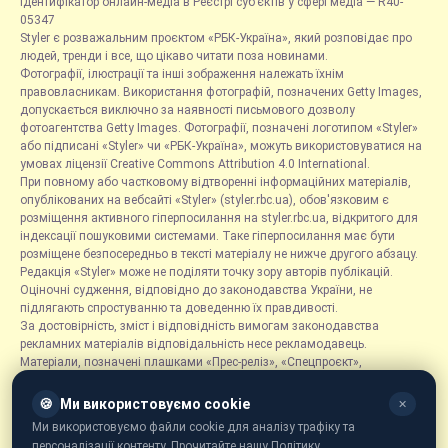
Ідентифікатор онлайн-медіа в Реєстрі суб’єктів у сфері медіа — R40-
05347
Styler є розважальним проєктом «РБК-Україна», який розповідає про
людей, тренди і все, що цікаво читати поза новинами.
Фотографії, ілюстрації та інші зображення належать їхнім
правовласникам. Використання фотографій, позначених Getty Images,
допускається виключно за наявності письмового дозволу
фотоагентства Getty Images. Фотографії, позначені логотипом «Styler»
або підписані «Styler» чи «РБК-Україна», можуть використовуватися на
умовах ліцензії Creative Commons Attribution 4.0 International.
При повному або частковому відтворенні інформаційних матеріалів,
опублікованих на вебсайті «Styler» (styler.rbc.ua), обов'язковим є
розміщення активного гіперпосилання на styler.rbc.ua, відкритого для
індексації пошуковими системами. Таке гіперпосилання має бути
розміщене безпосередньо в тексті матеріалу не нижче другого абзацу.
Редакція «Styler» може не поділяти точку зору авторів публікацій.
Оціночні судження, відповідно до законодавства України, не
підлягають спростуванню та доведенню їх правдивості.
За достовірність, зміст і відповідність вимогам законодавства
рекламних матеріалів відповідальність несе рекламодавець.
Матеріали, позначені плашками «Прес-реліз», «Спецпроєкт»,
«Партнерський матеріал», «Promo», «Благодійність» та «Резонанс»,
розміщуються на правах реклами.
🍪
Ми використовуємо cookie
✕
Рубрика «Новини компаній» є інформаційним форматом, що містить
Ми використовуємо файли cookie для аналізу трафіку та
новини, повідомлення та оголошення, пов'язані з діяльністю
персоналізації контенту. Прочитайте нашу Політику