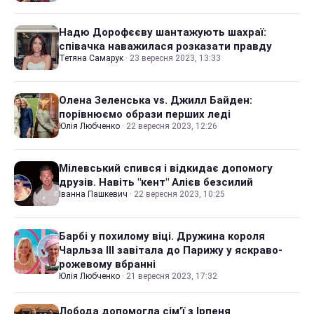
Надю Дорофєєву шантажують шахраї:
співачка наважилася розказати правду
Тетяна Самарук
·
23 вересня 2023, 13:33
Олена Зеленська vs. Джилл Байден:
порівнюємо образи перших леді
Юлія Любченко
·
22 вересня 2023, 12:26
Мілевський спився і відкидає допомогу
друзів. Навіть "кент" Алієв безсилий
Іванна Пашкевич
·
22 вересня 2023, 10:25
Барбі у похилому віці. Дружина короля
Чарльза III завітала до Парижу у яскраво-
рожевому вбранні
Юлія Любченко
·
21 вересня 2023, 17:32
Лобода допомогла сім’ї з Ірпеня