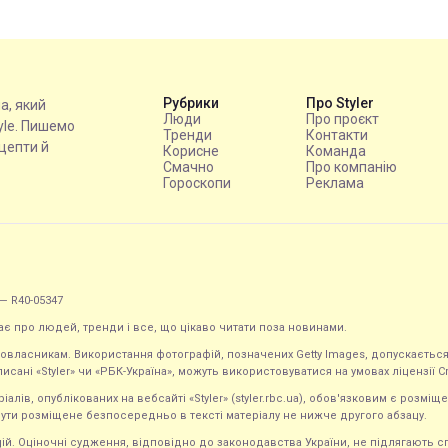
Рубрики
Про Styler
на, який
Люди
Про проєкт
tyle. Пишемо
Тренди
Контакти
ецепти й
Корисне
Команда
Смачно
Про компанію
Гороскопи
Реклама
— R40-05347
ає про людей, тренди і все, що цікаво читати поза новинами.
равовласникам. Використання фотографій, позначених Getty Images, допускаєт
исані «Styler» чи «РБК-Україна», можуть використовуватися на умовах ліцензії Crea
ів, опублікованих на вебсайті «Styler» (styler.rbc.ua), обов'язковим є розміще
ути розміщене безпосередньо в тексті матеріалу не нижче другого абзацу.
кацій. Оціночні судження, відповідно до законодавства України, не підлягають