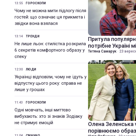
13:55
ГОРОСКОПИ
Чому не можна мити підлогу після
гостей: що означає ця прикмета і
звідки вона взялася
13:14
ТРЕНДИ
Притула популярн
Не лише льон: стилістка розкрила
потрібне Україні 
6 секретів комфортного образу у
Тетяна Самарук
·
23 вересн
спеку
12:30
ЛЮДИ
Українці відповіли, чому не їдуть у
відпустку цього року: справа не
лише у грошах
11:43
ГОРОСКОПИ
Одні мовчать, інші миттєво
вибухають: хто зі знаків Зодіаку
не стримує емоцій
Олена Зеленська 
порівнюємо образ
11:04
СМАЧНО