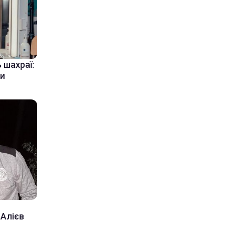
шахраї:
ти
 Алієв