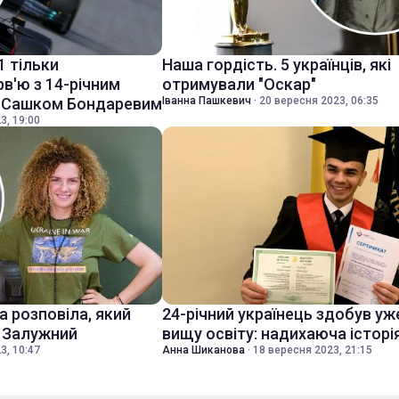
1 тільки
Наша гордість. 5 українців, які
рв'ю з 14-річним
отримували "Оскар"
" Сашком Бондаревим
Іванна Пашкевич
·
20 вересня 2023, 06:35
3, 19:00
 розповіла, який
24-річний українець здобув уже
й Залужний
вищу освіту: надихаюча історія
3, 10:47
Анна Шиканова
·
18 вересня 2023, 21:15