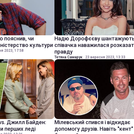
о пояснив, чи
Надю Дорофєєву шантажують 
міністерство культури
співачка наважилася розказа
я 2023, 17:58
правду
Тетяна Самарук
·
23 вересня 2023, 13:33
vs. Джилл Байден:
Мілевський спився і відкидає
и перших леді
допомогу друзів. Навіть "кент"