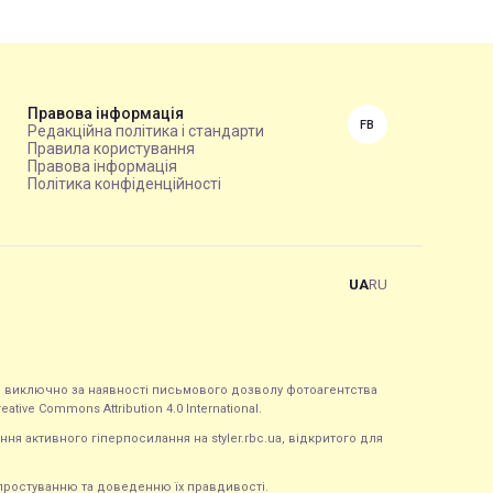
Правова інформація
FB
Редакційна політика і стандарти
Правила користування
Правова інформація
Політика конфіденційності
UA
RU
ься виключно за наявності письмового дозволу фотоагентства
tive Commons Attribution 4.0 International.
ння активного гіперпосилання на styler.rbc.ua, відкритого для
 спростуванню та доведенню їх правдивості.