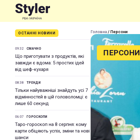
Головна
/ Персони
ОСТАННІ НОВИНИ
09:32
СМАЧНО
ПЕРСОН
Що приготувати з продуктів, які
завжди є вдома: 5 простих ідей
від шеф-кухаря
08:38
ТРЕНДИ
Тільки найуважніші знайдуть усі 7
відмінностей в цій головоломці: є
лише 60 секунд
06:07
ГОРОСКОПИ
Таро-гороскоп на 8 серпня: кому
карти обіцяють успіх, зміни та нові
шанси