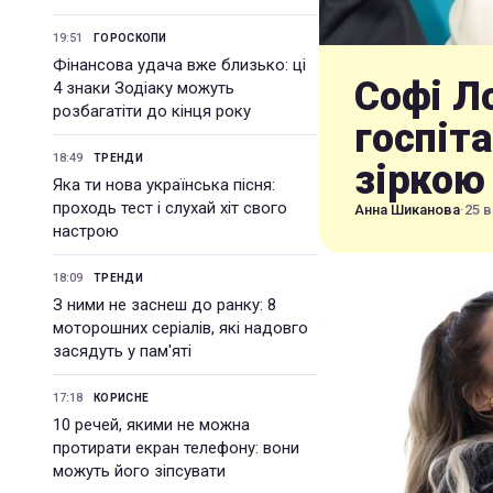
19:51
ГОРОСКОПИ
Фінансова удача вже близько: ці
Софі Л
4 знаки Зодіаку можуть
розбагатіти до кінця року
госпіта
18:49
ТРЕНДИ
зіркою
Яка ти нова українська пісня:
проходь тест і слухай хіт свого
Анна Шиканова
·
25 в
настрою
18:09
ТРЕНДИ
З ними не заснеш до ранку: 8
моторошних серіалів, які надовго
засядуть у пам'яті
17:18
КОРИСНЕ
10 речей, якими не можна
протирати екран телефону: вони
можуть його зіпсувати