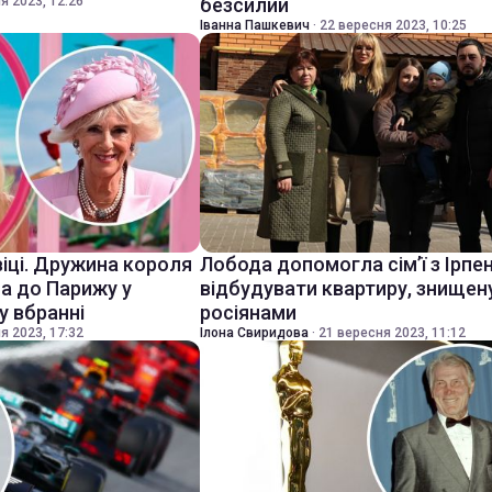
я 2023, 12:26
безсилий
Іванна Пашкевич
·
22 вересня 2023, 10:25
віці. Дружина короля
Лобода допомогла сім’ї з Ірпе
ла до Парижу у
відбудувати квартиру, знищен
 вбранні
росіянами
я 2023, 17:32
Ілона Свиридова
·
21 вересня 2023, 11:12