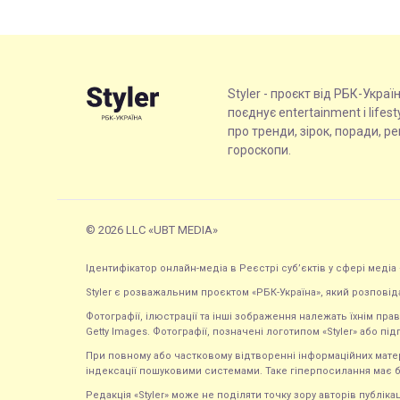
Styler - проєкт від РБК-Украї
поєднує entertainment і lifes
про тренди, зірок, поради, р
гороскопи.
© 2026 LLC «UBT MEDIA»
Ідентифікатор онлайн-медіа в Реєстрі суб’єктів у сфері медіа 
Styler є розважальним проєктом «РБК-Україна», який розповід
Фотографії, ілюстрації та інші зображення належать їхнім п
Getty Images. Фотографії, позначені логотипом «Styler» або підп
При повному або частковому відтворенні інформаційних матеріал
індексації пошуковими системами. Таке гіперпосилання має б
Редакція «Styler» може не поділяти точку зору авторів публі