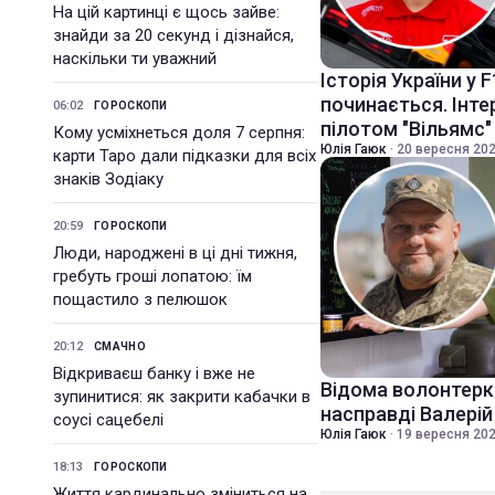
На цій картинці є щось зайве:
знайди за 20 секунд і дізнайся,
наскільки ти уважний
Історія України у F
починається. Інте
06:02
ГОРОСКОПИ
пілотом "Вільямс
Кому усміхнеться доля 7 серпня:
Юлія Гаюк
·
20 вересня 202
карти Таро дали підказки для всіх
знаків Зодіаку
20:59
ГОРОСКОПИ
Люди, народжені в ці дні тижня,
гребуть гроші лопатою: їм
пощастило з пелюшок
20:12
СМАЧНО
Відкриваєш банку і вже не
Відома волонтерка
зупинитися: як закрити кабачки в
насправді Валері
соусі сацебелі
Юлія Гаюк
·
19 вересня 202
18:13
ГОРОСКОПИ
Життя кардинально зміниться на