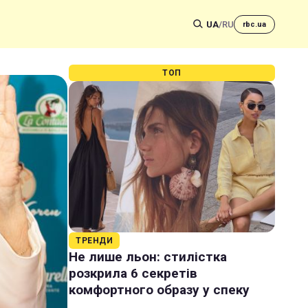
UA
/
RU
rbc.ua
ТОП
ТРЕНДИ
Не лише льон: стилістка
розкрила 6 секретів
комфортного образу у спеку