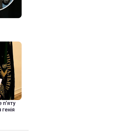
 п'яту
 генія