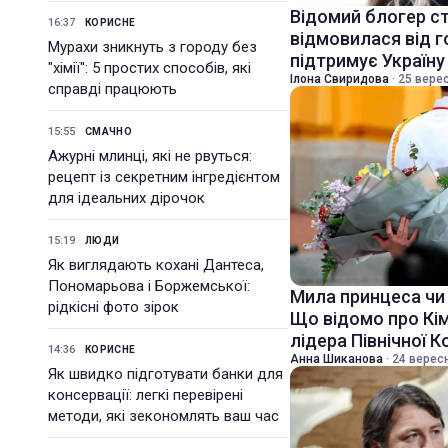
Відомий блогер ст
16:37
КОРИСНЕ
відмовилася від го
Мурахи зникнуть з городу без
підтримує Україну
"хімії": 5 простих способів, які
Ілона Свиридова
·
25 верес
справді працюють
15:55
СМАЧНО
Ажурні млинці, які не рвуться:
рецепт із секретним інгредієнтом
для ідеальних дірочок
15:19
ЛЮДИ
Як виглядають кохані Дантеса,
Пономарьова і Боржемської:
Мила принцеса чи
рідкісні фото зірок
Що відомо про Кім
лідера Північної К
14:36
КОРИСНЕ
Анна Шиканова
·
24 вересн
Як швидко підготувати банки для
консервації: легкі перевірені
методи, які зекономлять ваш час