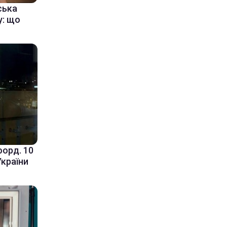
ська
у: що
форд. 10
України