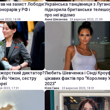
ав на захист Лободи:
Українська танцівниця з Луган
норарів у РФ і
підкорила британське телешо
про неї відомо
ня 2023, 14:08
Анна Шиканова
·
24 вересня 2023, 21:09
 жорсткий диктатор?
Любить Шевченка і Сінді Кроу
 Йо Чжон, сестру
цікавих фактів про "Королеву 
ореї
2023"
я 2023, 17:31
Юлія Гаюк
·
23 вересня 2023, 18:31