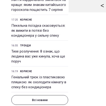
<
краще: яким знакам китайського
гороскопа пощастить 7 серпня
17:25
КОРИСНЕ
Пекельна поїздка скасовується:
як вижити в потязі без
кондиціонера у сильну спеку
16:55
ТРЕНДИ
Тихе розлучення: 8 ознак, що
людина вас уже кинула, хоча ще
поруч
16:19
КОРИСНЕ
Геніальний трюк із пластиковою
пляшкою: як охолодити кімнату в
спеку без кондиціонера
Всі новини