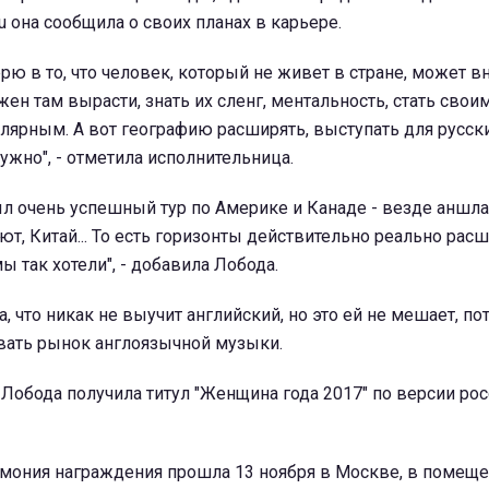
u она сообщила о своих планах в карьере.
ерю в то, что человек, который не живет в стране, может в
ен там вырасти, знать их сленг, ментальность, стать своим
лярным. А вот географию расширять, выступать для русск
нужно", - отметила исполнительница.
был очень успешный тур по Америке и ­Канаде - везде аншла
т, Китай... То есть горизонты действительно реально расш
мы так хотели", - добавила Лобода.
, что никак не выучит английский, но это ей не мешает, по
вать рынок англоязычной музыки.
Лобода получила титул "Женщина года 2017" по версии ро
мония награждения прошла 13 ноября в Москве, в помещ