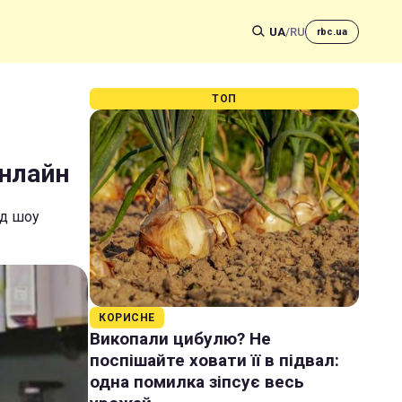
UA
/
RU
rbc.ua
ТОП
онлайн
од шоу
КОРИСНЕ
Викопали цибулю? Не
поспішайте ховати її в підвал:
одна помилка зіпсує весь