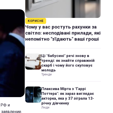
КОРИСНЕ
Чому у вас ростуть рахунки за
світло: несподівані прилади, які
непомітно "з'їдають" ваші гроші
Ці "бабусині" речі знову в
тренді: як знайти справжній
скарб і чому його скуповує
молодь
Тренди
Плаксива Мірта з "Гаррі
Поттера": як зараз виглядає
акторка, яка у 37 зіграла 13-
річну дівчинку
 РФ и
Люди
 заявление.