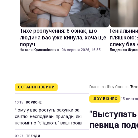
Тихе розлучення: 8 ознак, що
Геніальни
людина вас уже кинула, хоча ще
пляшкою: 
поруч
спеку без
Наталя Крижанівська
·
06 серпня 2026, 16:55
Людмила Жуко
Головна
›
Шоу бізнес
›
"Выс
ОСТАННІ НОВИНИ
15 листоп
ШОУ БІЗНЕС
10:15
КОРИСНЕ
Чому у вас ростуть рахунки за
"Выступать
світло: несподівані прилади, які
певица под
непомітно "з'їдають" ваші гроші
09:27
ТРЕНДИ