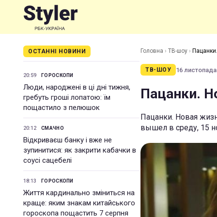
Головна
›
ТВ-шоу
›
Пацанки.
ОСТАННІ НОВИНИ
16 листопада 
ТВ-ШОУ
20:59
ГОРОСКОПИ
Люди, народжені в ці дні тижня,
Пацанки. Н
гребуть гроші лопатою: їм
пощастило з пелюшок
Пацанки. Новая жизн
вышел в среду, 15 н
20:12
СМАЧНО
Відкриваєш банку і вже не
зупинитися: як закрити кабачки в
соусі сацебелі
18:13
ГОРОСКОПИ
Життя кардинально зміниться на
краще: яким знакам китайського
гороскопа пощастить 7 серпня