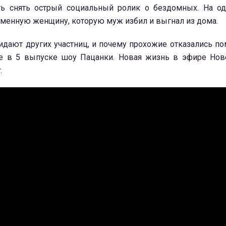
ь снять острый социальный ролик о бездомных. На од
еменную женщину, которую муж избил и выгнал из дома.
идают других участниц, и почему прохожие отказались п
те в 5 выпуске шоу Пацанки. Новая жизнь в эфире Нов
.