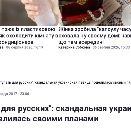
й трюк із пластиковою
Жінка зробила "капсулу часу
як охолодити кімнату в
сховала її у своєму домі: нав
 кондиціонера
що там всередині
ва
·
06 серпня 2026, 16:19
Катерина Собкова
·
06 серпня 2026, 15:33
тупать для русских": скандальная украинская певица поделилась своими п
ада 2017 · 23:06
 для русских": скандальная укра
елилась своими планами