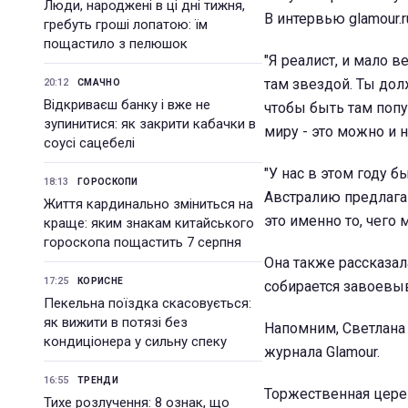
Люди, народжені в ці дні тижня,
В интервью glamour.r
гребуть гроші лопатою: їм
пощастило з пелюшок
"Я реалист, и мало в
там звездой. Ты долж
20:12
СМАЧНО
Відкриваєш банку і вже не
чтобы быть там попу
зупинитися: як закрити кабачки в
миру - это можно и 
соусі сацебелі
"У нас в этом году 
18:13
ГОРОСКОПИ
Австралию предлагаю
Життя кардинально зміниться на
это именно то, чего 
краще: яким знакам китайського
гороскопа пощастить 7 серпня
Она также рассказала
17:25
КОРИСНЕ
собирается завоевы
Пекельна поїздка скасовується:
як вижити в потязі без
Напомним, Светлана 
кондиціонера у сильну спеку
журнала Glamour.
16:55
ТРЕНДИ
Торжественная цере
Тихе розлучення: 8 ознак, що