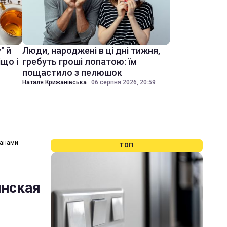
" й
Люди, народжені в ці дні тижня,
іщо і
гребуть гроші лопатою: їм
пощастило з пелюшок
Наталя Крижанівська
·
06 серпня 2026, 20:59
ланами
ТОП
инская