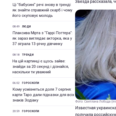
Звезда рассказала, 
Ці "бабусині" речі знову в тренді:
як знайти справжній скарб і чому
його скуповує молодь
08:49
ЛЮДИ
Плаксива Мірта з "Гаррі Поттера":
як зараз виглядає акторка, яка у
37 зіграла 13-річну дівчинку
08:18
ТРЕНДИ
На цій картинці є щось зайве:
знайди за 20 секунд і дізнайся,
наскільки ти уважний
06:02
ГОРОСКОПИ
Кому усміхнеться доля 7 серпня:
карти Таро дали підказки для всіх
знаків Зодіаку
Фото: Светлана Лобода (ins
Известная украинска
20:59
ГОРОСКОПИ
получила российску