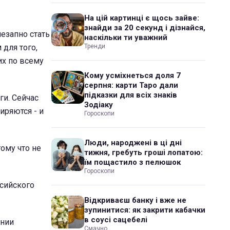
На цій картинці є щось зайве:
знайди за 20 секунд і дізнайся,
незапно стать
наскільки ти уважний
 для того,
Тренди
их по всему
Кому усміхнеться доля 7
серпня: карти Таро дали
підказки для всіх знаків
ги. Сейчас
Зодіаку
иряются - и
Гороскопи
Люди, народжені в ці дні
тому что не
тижня, гребуть гроші лопатою:
їм пощастило з пелюшок
Гороскопи
ссийского
Відкриваєш банку і вже не
зупинитися: як закрити кабачки
в соусі сацебелі
ении
Смачно