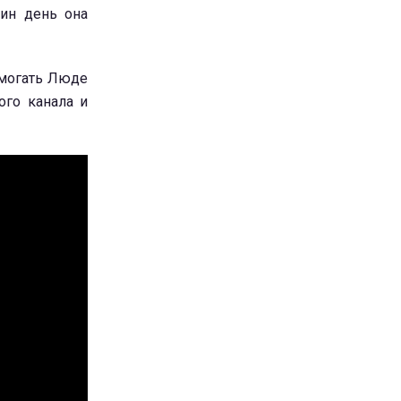
ин день она
омогать Люде
ого канала и