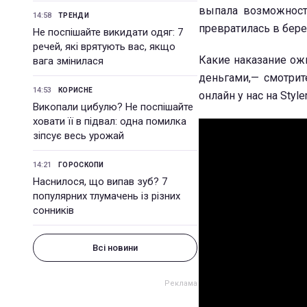
выпала возможност
14:58
ТРЕНДИ
превратилась в бер
Не поспішайте викидати одяг: 7
речей, які врятують вас, якщо
Какие наказание ож
вага змінилася
деньгами,— смотри
14:53
КОРИСНЕ
онлайн у нас на Styler
Викопали цибулю? Не поспішайте
ховати її в підвал: одна помилка
зіпсує весь урожай
14:21
ГОРОСКОПИ
Наснилося, що випав зуб? 7
популярних тлумачень із різних
сонників
Всі новини