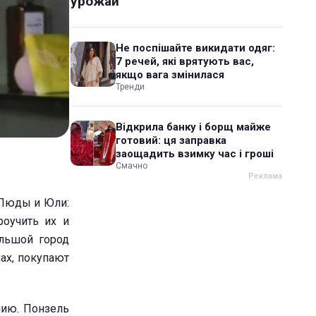
урожай
Не поспішайте викидати одяг:
7 речей, які врятують вас,
якщо вага змінилася
Тренди
Відкрила банку і борщ майже
готовий: ця заправка
заощадить взимку час і гроші
Смачно
 Люды и Юли:
оучить их и
ольшой город
ах, покупают
нию. Понзель