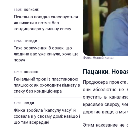
17:25
КОРИСНЕ
Пекельна поїздка скасовується:
як вижити в потязі без
кондиціонера у сильну спеку
16:55
ТРЕНДИ
Тихе розлучення: 8 ознак, що
людина вас уже кинула, хоча ще
Фото: Новый канал
поруч
Пацанки. Нова
16:19
КОРИСНЕ
Геніальний трюк із пластиковою
Продюсера проекта 
пляшкою: як охолодити кімнату в
они абсолютно не 
спеку без кондиціонера
опустить в канализ
15:33
ЛЮДИ
красивее сверху, че
Жінка зробила "капсулу часу" й
дорогие вещи, а мы 
сховала її у своєму домі: навіщо і
що там всередині
Этим наказание не 