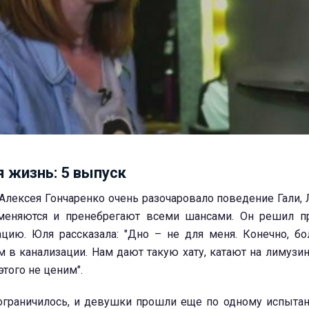
я жизнь: 5 выпуск
Алексея Гончаренко очень разочаровало поведение Гали,
меняются и пренебрегают всеми шансами. Он решил пр
ацию. Юля рассказала: "Дно – не для меня. Конечно, б
м в канализации. Нам дают такую хату, катают на лимузин
этого не ценим".
ограничилось, и девушки прошли еще по одному испыта