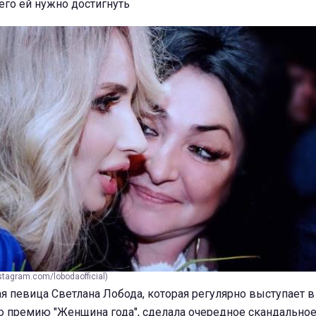
чего ей нужно достигнуть
tagram.com/lobodaofficial)
я певица Светлана Лобода, которая регулярно выступает в
ю премию "Женщина года", сделала очередное скандальное