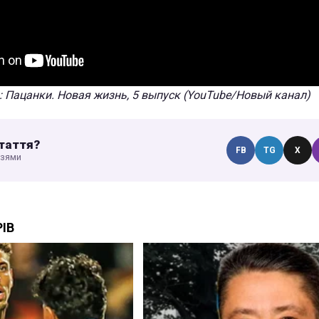
: Пацанки. Новая жизнь, 5 выпуск (YouTube/Новый канал)
таття?
FB
TG
X
узями