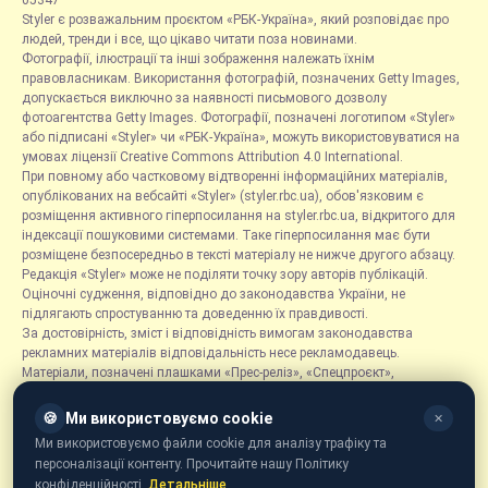
05347
Styler є розважальним проєктом «РБК-Україна», який розповідає про
людей, тренди і все, що цікаво читати поза новинами.
Фотографії, ілюстрації та інші зображення належать їхнім
правовласникам. Використання фотографій, позначених Getty Images,
допускається виключно за наявності письмового дозволу
фотоагентства Getty Images. Фотографії, позначені логотипом «Styler»
або підписані «Styler» чи «РБК-Україна», можуть використовуватися на
умовах ліцензії Creative Commons Attribution 4.0 International.
При повному або частковому відтворенні інформаційних матеріалів,
опублікованих на вебсайті «Styler» (styler.rbc.ua), обов'язковим є
розміщення активного гіперпосилання на styler.rbc.ua, відкритого для
індексації пошуковими системами. Таке гіперпосилання має бути
розміщене безпосередньо в тексті матеріалу не нижче другого абзацу.
Редакція «Styler» може не поділяти точку зору авторів публікацій.
Оціночні судження, відповідно до законодавства України, не
підлягають спростуванню та доведенню їх правдивості.
За достовірність, зміст і відповідність вимогам законодавства
рекламних матеріалів відповідальність несе рекламодавець.
Матеріали, позначені плашками «Прес-реліз», «Спецпроєкт»,
«Партнерський матеріал», «Promo», «Благодійність» та «Резонанс»,
розміщуються на правах реклами.
🍪
Ми використовуємо cookie
✕
Рубрика «Новини компаній» є інформаційним форматом, що містить
Ми використовуємо файли cookie для аналізу трафіку та
новини, повідомлення та оголошення, пов'язані з діяльністю
персоналізації контенту. Прочитайте нашу Політику
компаній, і ґрунтується на інформації, наданій відповідними
конфіденційності.
Детальніше