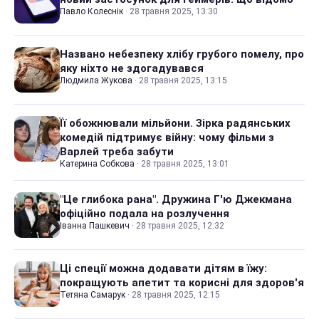
Павло Колеснік
·
28 травня 2025, 13:30
Названо небезпеку хлібу грубого помелу, про
яку ніхто не здогадувався
Людмила Жукова
·
28 травня 2025, 13:15
Її обожнювали мільйони. Зірка радянських
комедій підтримує війну: чому фільми з
Варлей треба забути
Катерина Собкова
·
28 травня 2025, 13:01
"Це глибока рана". Дружина Г'ю Джекмана
офіційно подала на розлучення
Іванна Пашкевич
·
28 травня 2025, 12:32
Ці спеції можна додавати дітям в їжу:
покращують апетит та корисні для здоров'я
Тетяна Самарук
·
28 травня 2025, 12:15