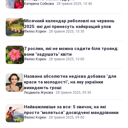
Катерина Собкова
·
28 травня 2025, 10:40
Місячний календар риболовлі на червень
2025: які дні принесуть найкращий улов
Фелікс Коркін
·
28 травня 2025, 10:30
7 рослин, які не можна садити біля троянд:
вони "задушать" квіти
Фелікс Коркін
·
28 травня 2025, 10:00
Названа абсолютна недієва добавка "для
краси та молодості", на яку українки
викидають гроші
Людмила Жукова
·
28 травня 2025, 09:30
Найважливіше за все: 5 звичок, на які
просто "моляться" досвідчені мандрівники
Фелікс Коркін
·
28 травня 2025, 09:00