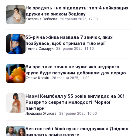
Не зрадять і не підведуть: топ-4 найкращих
дружин за знаком Зодіаку
Катерина Собкова
·
28 травня 2025, 12:00
55-річна жінка назвала 7 звичок, яких
позбулась, щоб отримати тіло мрії
Тетяна Самарук
·
28 травня 2025, 11:10
Ви про таке точно не чули: яка недорога
крупа буде потужним добривом для перцю
Фелікс Коркін
·
28 травня 2025, 11:00
Наомі Кемпбелл у 55 років виглядає на 30!
Розкрито секрети молодості "Чорної
пантери"
Людмила Жукова
·
28 травня 2025, 10:50
Без гостей і білої сукні: ексдружина Дзідзьо
виходить заміж вдруге