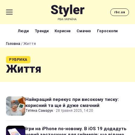
rbc.ua
Люди
Тренди
Корисне
Смачно
Гороскопи
Головна
/ Життя
РУБРИКА
Життя
Найкращий перекус при високому тиску:
корисний та ще й дуже смачний
Тетяна Самарук
·
28 травня 2025, 14:20
Ігри на iPhone по-новому. В iOS 19 додадуть
новий застосунок для геймерів: що відомо