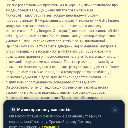
05347
Styler є розважальним проєктом «РБК-Україна», який розповідає про
людей, тренди і все, що цікаво читати поза новинами.
Фотографії, ілюстрації та інші зображення належать їхнім
правовласникам. Використання фотографій, позначених Getty Images,
допускається виключно за наявності письмового дозволу
фотоагентства Getty Images. Фотографії, позначені логотипом «Styler»
або підписані «Styler» чи «РБК-Україна», можуть використовуватися на
умовах ліцензії Creative Commons Attribution 4.0 International.
При повному або частковому відтворенні інформаційних матеріалів,
опублікованих на вебсайті «Styler» (styler.rbc.ua), обов'язковим є
розміщення активного гіперпосилання на styler.rbc.ua, відкритого для
індексації пошуковими системами. Таке гіперпосилання має бути
розміщене безпосередньо в тексті матеріалу не нижче другого абзацу.
Редакція «Styler» може не поділяти точку зору авторів публікацій.
Оціночні судження, відповідно до законодавства України, не
підлягають спростуванню та доведенню їх правдивості.
За достовірність, зміст і відповідність вимогам законодавства
рекламних матеріалів відповідальність несе рекламодавець.
Матеріали, позначені плашками «Прес-реліз», «Спецпроєкт»,
«Партнерський матеріал», «Promo», «Благодійність» та «Резонанс»,
розміщуються на правах реклами.
🍪
Ми використовуємо cookie
✕
Рубрика «Новини компаній» є інформаційним форматом, що містить
Ми використовуємо файли cookie для аналізу трафіку та
новини, повідомлення та оголошення, пов'язані з діяльністю
персоналізації контенту. Прочитайте нашу Політику
компаній, і ґрунтується на інформації, наданій відповідними
конфіденційності.
Детальніше