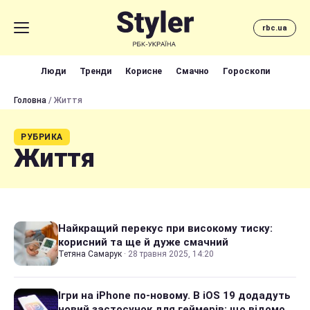
rbc.ua
Люди
Тренди
Корисне
Смачно
Гороскопи
Головна
/ Життя
РУБРИКА
Життя
Найкращий перекус при високому тиску:
корисний та ще й дуже смачний
Тетяна Самарук
·
28 травня 2025, 14:20
Ігри на iPhone по-новому. В iOS 19 додадуть
новий застосунок для геймерів: що відомо