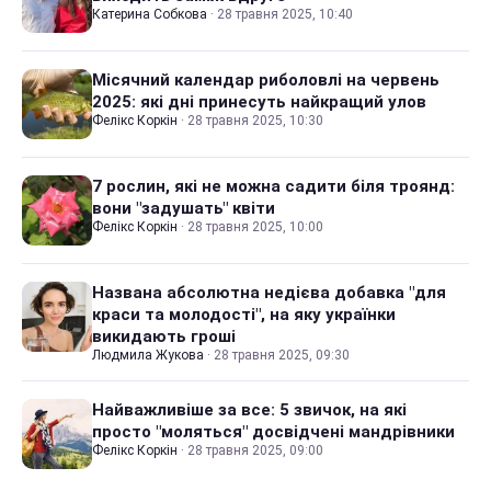
Катерина Собкова
·
28 травня 2025, 10:40
Місячний календар риболовлі на червень
2025: які дні принесуть найкращий улов
Фелікс Коркін
·
28 травня 2025, 10:30
7 рослин, які не можна садити біля троянд:
вони "задушать" квіти
Фелікс Коркін
·
28 травня 2025, 10:00
Названа абсолютна недієва добавка "для
краси та молодості", на яку українки
викидають гроші
Людмила Жукова
·
28 травня 2025, 09:30
Найважливіше за все: 5 звичок, на які
просто "моляться" досвідчені мандрівники
Фелікс Коркін
·
28 травня 2025, 09:00