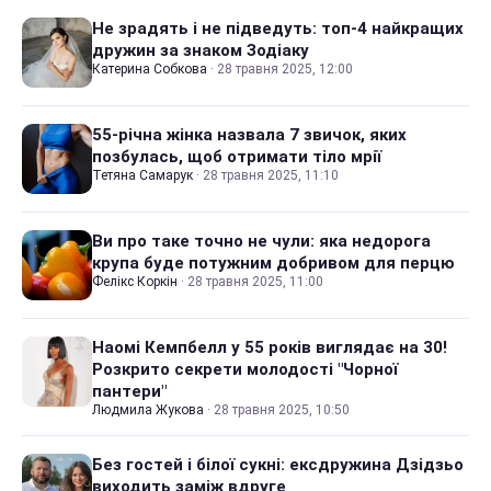
Не зрадять і не підведуть: топ-4 найкращих
дружин за знаком Зодіаку
Катерина Собкова
·
28 травня 2025, 12:00
55-річна жінка назвала 7 звичок, яких
позбулась, щоб отримати тіло мрії
Тетяна Самарук
·
28 травня 2025, 11:10
Ви про таке точно не чули: яка недорога
крупа буде потужним добривом для перцю
Фелікс Коркін
·
28 травня 2025, 11:00
Наомі Кемпбелл у 55 років виглядає на 30!
Розкрито секрети молодості "Чорної
пантери"
Людмила Жукова
·
28 травня 2025, 10:50
Без гостей і білої сукні: ексдружина Дзідзьо
виходить заміж вдруге