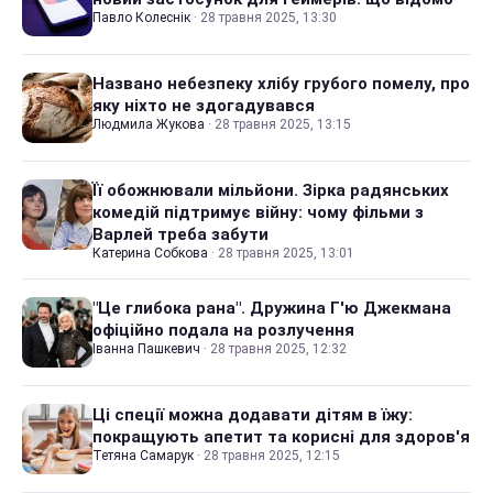
Павло Колеснік
·
28 травня 2025, 13:30
Названо небезпеку хлібу грубого помелу, про
яку ніхто не здогадувався
Людмила Жукова
·
28 травня 2025, 13:15
Її обожнювали мільйони. Зірка радянських
комедій підтримує війну: чому фільми з
Варлей треба забути
Катерина Собкова
·
28 травня 2025, 13:01
"Це глибока рана". Дружина Г'ю Джекмана
офіційно подала на розлучення
Іванна Пашкевич
·
28 травня 2025, 12:32
Ці спеції можна додавати дітям в їжу:
покращують апетит та корисні для здоров'я
Тетяна Самарук
·
28 травня 2025, 12:15