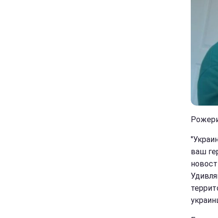
Рожери
"Украи
ваш ге
новост
Удивля
террито
украинц