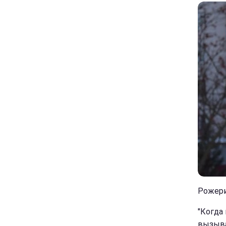
Рожери
"Когда
вызыва