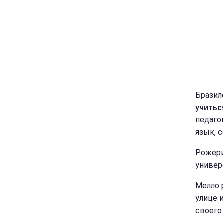
Бразил
учитьс
педаго
язык, 
Рожери
универ
Мелло 
улице 
своего