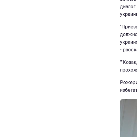
диалог.
украин
"Приез
должно
украин
- расс
""Коза
прохож
Рожери
избега