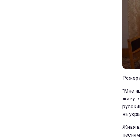
Рожери
"Мне н
живу в 
русски
на укра
Живя в
песнями