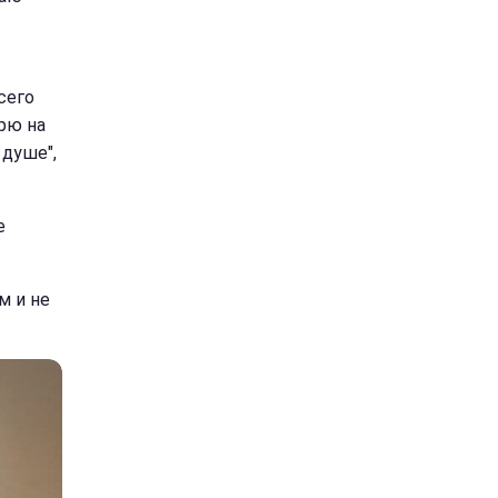
сего
рю на
 душе",
е
м и не