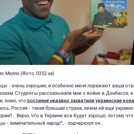
о Мелло (Фото: 0352.ua)
нцы - очень хорошие, и особенно меня поражают ваша отв
роизм. Студенты рассказывали мне о войне в Донбассе, я
и, знаю, что
россияне недавно захватили украинские кор
юсь, Россия - такая большая страна, зачем ей еще украин
рии? .. Верю, что в Украине все будет хорошо, потому что
ы - замечательный народ!", - подчеркнул он.