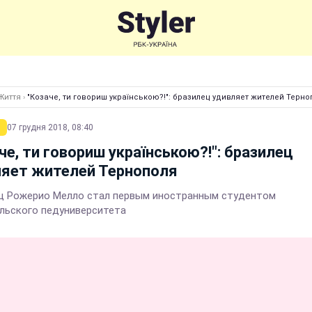
Життя
›
"Козаче, ти говориш українською?!": бразилец удивляет жителей Терно
07 грудня 2018, 08:40
че, ти говориш українською?!": бразилец
ляет жителей Тернополя
ц Рожерио Мелло стал первым иностранным студентом
льского педуниверситета