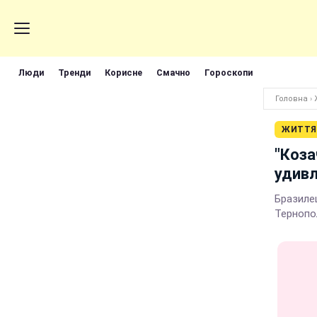
Люди
Тренди
Корисне
Смачно
Гороскопи
Головна
›
ЖИТТЯ
"Коза
удив
Бразиле
Тернопо