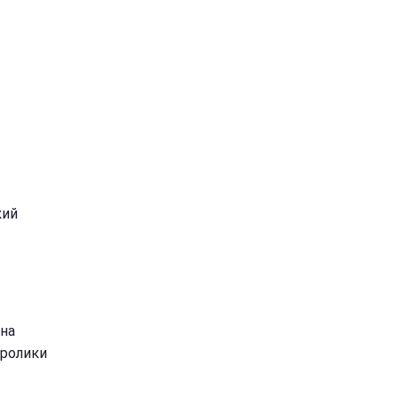
ы
кий
 на
 ролики