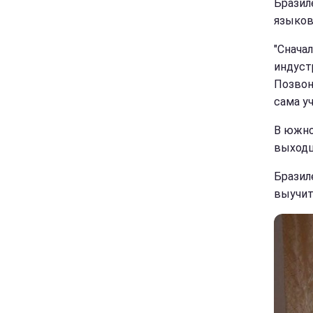
Бразил
языков
"Сначал
индуст
Позвон
сама уч
В южно
выходц
Бразиле
выучит