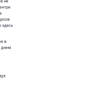
ов не
центре
в
дусов
ю здесь
ые в
 днем:
а
дух