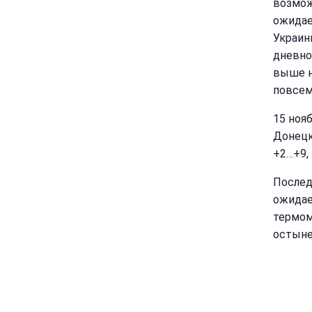
возмож
ожидае
Украины
дневно
выше н
повсем
15 ноя
Донецк
+2…+9, 
Послед
ожидае
термом
остыне