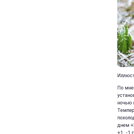
Иллюстр
По мне
устано
ночью 
Темпер
похоло
днем +
+1…-1 