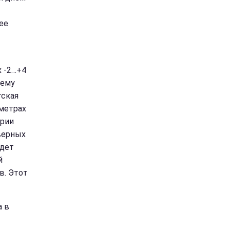
ее
х -2…+4
нему
тская
ометрах
ории
еверных
удет
й
в. Этот
а в