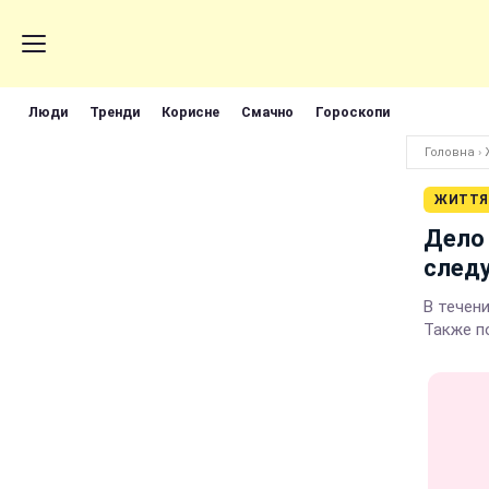
Люди
Тренди
Корисне
Смачно
Гороскопи
Головна
›
ЖИТТЯ
Дело 
след
В течен
Также п