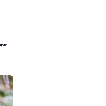
ющую
.