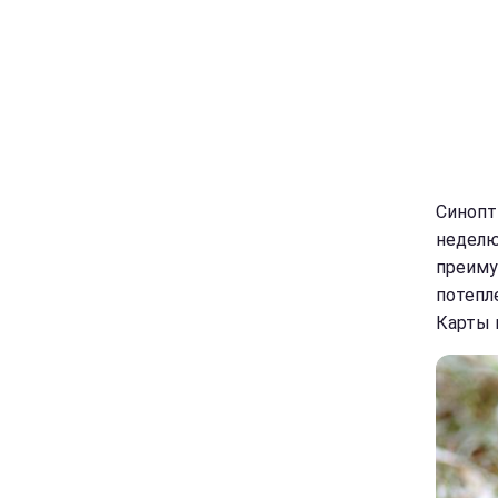
Синопт
неделю
преиму
потепл
Карты 