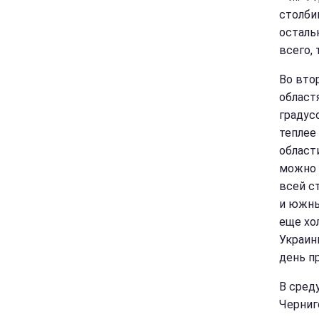
столби
осталь
всего,
Во втор
област
градус
теплее
област
можно 
всей с
и южны
еще хо
Украин
день п
В сред
Черниг