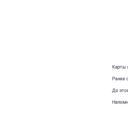
Карты 
Ранее 
До это
Напом