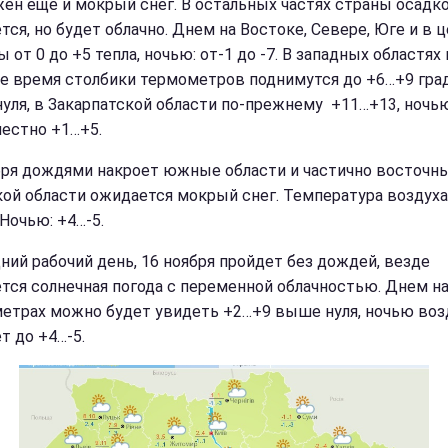
ен еще и мокрый снег. В остальных частях страны осадк
тся, но будет облачно. Днем на Востоке, Севере, Юге и в 
 от 0 до +5 тепла, ночью: от-1 до -7. В западных областях 
е время столбики термометров поднимутся до +6…+9 гра
уля, в Закарпатской области по-прежнему +11…+13, ночь
естно +1…+5.
бря дождями накроет южные области и частично восточн
ой области ожидается мокрый снег. Температура воздуха
Ночью: +4…-5.
ний рабочий день, 16 ноября пройдет без дождей, везде
тся солнечная погода с переменной облачностью. Днем н
етрах можно будет увидеть +2…+9 выше нуля, ночью воз
т до +4…-5.