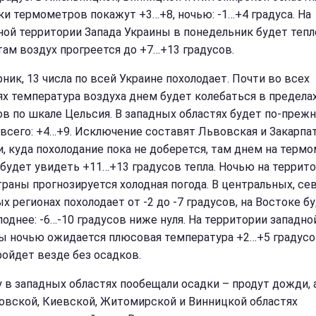
ки термометров покажут +3…+8, ночью: -1…+4 градуса. На
ной территории Запада Украины в понедельник будет тепл
 там воздух прогреется до +7…+13 градусов.
ник, 13 числа по всей Украине похолодает. Почти во всех
ях температура воздуха днем будет колебаться в предела
ов по шкале Цельсия. В западных областях будет по-преж
 всего: +4…+9. Исключение составят Львовская и Закарпа
и, куда похолодание пока не доберется, там днем на терм
будет увидеть +11…+13 градусов тепла. Ночью на террит
траны прогнозируется холодная погода. В центральных, с
х регионах похолодает от -2 до -7 градусов, на Востоке б
лоднее: -6…-10 градусов ниже нуля. На территории западно
ы ночью ожидается плюсовая температура +2…+5 градусо
ройдет везде без осадков.
у в западных областях пообещали осадки – продут дожди, 
овской, Киевской, Житомирской и Винницкой областях