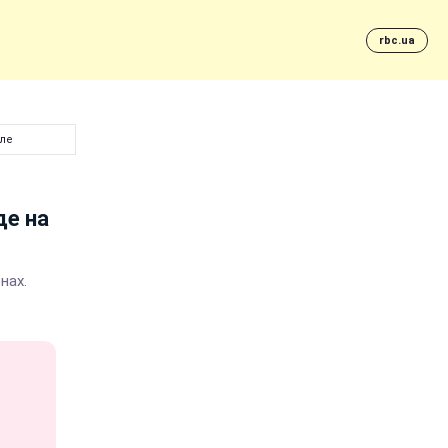
rbc.ua
еле
де на
нах.