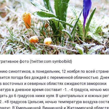
ативное фото (twitter.com symbolbild)
нию синоптиков, в понедельник, 12 ноября по всей стране
вится погода без дождей с переменной облачностью. Дне
в восточных и северных областях ожидаются заморозки.
атура в дневное время составит -1…-4 градуса, ночью м
дать до 6 градусов ниже нуля. В центральных и южных ре
2…+8 градусов Цельсия, ночью температура воздуха сост
градус. В Хмельницкой, Винницкой и Житомирской областя