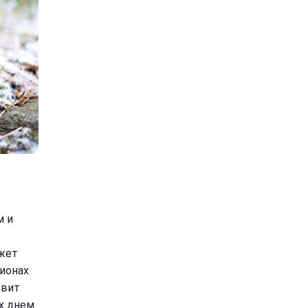
м и
ожет
гионах
авит
х днем