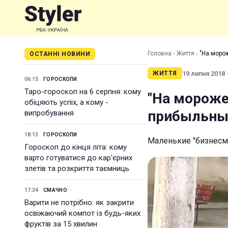
Головна
›
Життя
›
"На моро
ОСТАННІ НОВИНИ
19 липня 2018 ·
ЖИТТЯ
06:15
ГОРОСКОПИ
Таро-гороскоп на 6 серпня: кому
"На мороже
обіцяють успіх, а кому -
прибыльный
випробування
18:13
ГОРОСКОПИ
Маленькие "бизнесм
Гороскоп до кінця літа: кому
варто готуватися до кар'єрних
злетів та розкриття таємниць
17:34
СМАЧНО
Варити не потрібно: як закрити
освіжаючий компот із будь-яких
фруктів за 15 хвилин