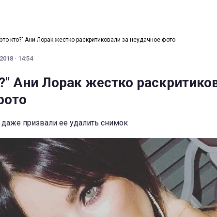
 это кто?" Ани Лорак жестко раскритиковали за неудачное фото
2018 · 14:54
о?" Ани Лорак жестко раскритико
фото
даже призвали ее удалить снимок