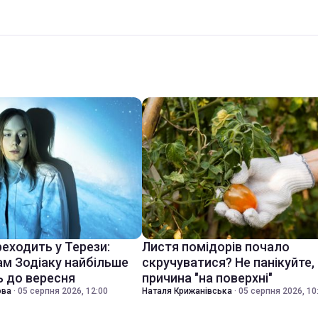
еходить у Терези:
Листя помідорів почало
ам Зодіаку найбільше
скручуватися? Не панікуйте,
 до вересня
причина "на поверхні"
ова
·
05 серпня 2026, 12:00
Наталя Крижанівська
·
05 серпня 2026, 10