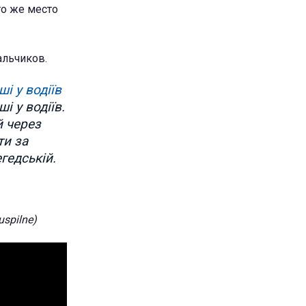
то же место
альчиков.
і у водіїв
і у водіїв.
й через
ти за
гедській.
spilne)