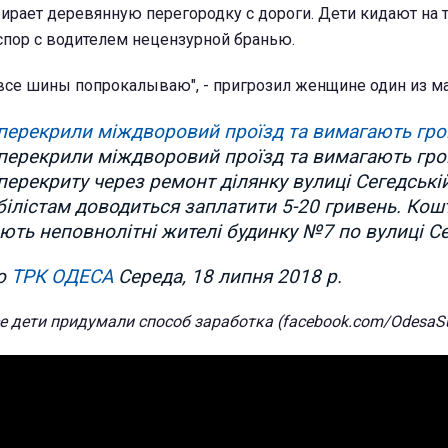
ирает деревянную перегородку с дороги. Дети кидают на 
спор с водителем нецензурной бранью.
* все шины попрокалываю", - пригрозил женщине один из м
 перекрили міждворовий проїзд та вимагають грош
 перекрили міждворовий проїзд та вимагають грош
 перекриту через ремонт ділянку вулиці Сегедські
білістам доводиться заплатити 5-20 гривень. Кош
ють неповнолітні жителі будинку №7 по вулиці Се
но
ТРК ОДЕСА
Середа, 18 липня 2018 р.
е дети придумали способ заработка (facebook.com/OdesaSu