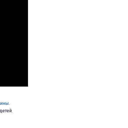
аины
.
детей.