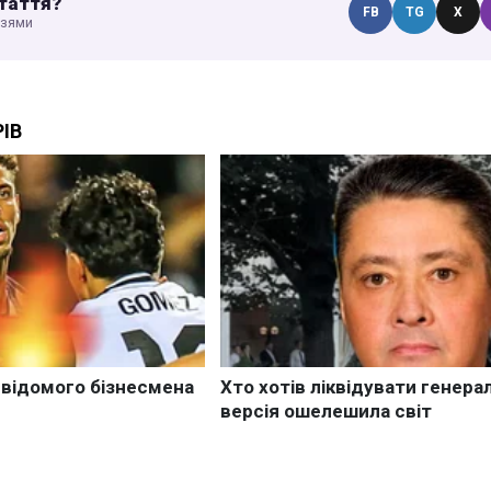
таття?
FB
TG
X
узями