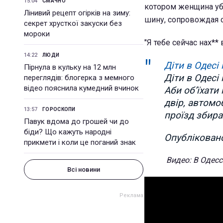
15:04
СМАЧНО
котором женщина уб
Лінивий рецепт огірків на зиму:
шину, сопровождая 
секрет хрусткої закуски без
мороки
"Я тебе сейчас нах*
14:22
ЛЮДИ
Діти в Одесі
Пірнула в кульку на 12 млн
Діти в Одесі
переглядів: блогерка з мемного
відео пояснила кумедний вчинок
Аби об’їхати
двір, автомо
13:57
ГОРОСКОПИ
проїзд збира
Павук вдома до грошей чи до
біди? Що кажуть народні
Опублікова
прикмети і коли це поганий знак
Видео: В Одесс
Всі новини