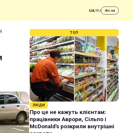
UA
/
RU
rbc.ua
о)
ТОП
и
ЛЮДИ
Про це не кажуть клієнтам:
працівники Аврори, Сільпо і
McDonald's розкрили внутрішні