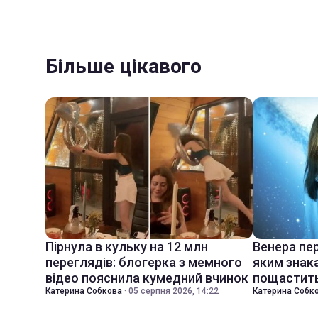
Більше цікавого
Пірнула в кульку на 12 млн
Венера пер
переглядів: блогерка з мемного
яким знак
відео пояснила кумедний вчинок
пощастить
Катерина Собкова
·
05 серпня 2026, 14:22
Катерина Собк