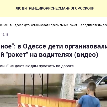
ЛЮДИ
ТРЕНДИ
КОРИСНЕ
СМАЧНО
ГОРОСКОПИ
женое": в Одессе дети организовали прибыльный "рэкет" на водителях (виде
 15:18
ное": в Одессе дети организовал
 "рэкет" на водителях (видео)
ены" не дают людям проехать по дороге