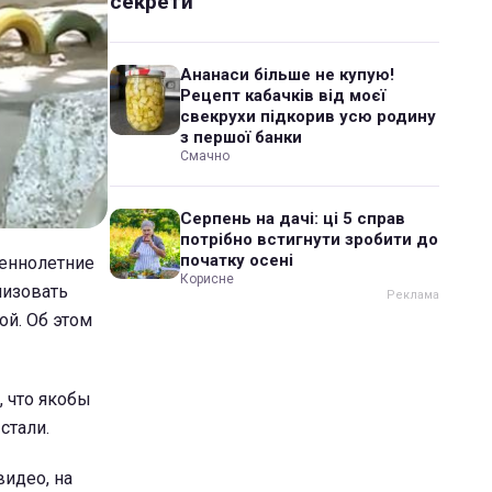
секрети
Ананаси більше не купую!
Рецепт кабачків від моєї
свекрухи підкорив усю родину
з першої банки
Смачно
Серпень на дачі: ці 5 справ
потрібно встигнути зробити до
початку осені
шеннолетние
Корисне
низовать
ой. Об этом
, что якобы
стали.
видео, на