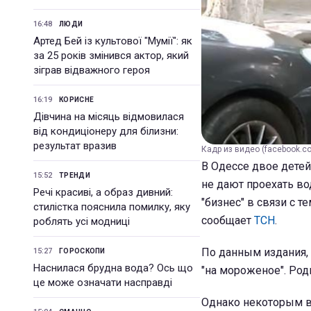
16:48
ЛЮДИ
Артед Бей із культової "Мумії": як
за 25 років змінився актор, який
зіграв відважного героя
16:19
КОРИСНЕ
Дівчина на місяць відмовилася
від кондиціонеру для білизни:
результат вразив
Кадр из видео (facebook.c
В Одессе двое дете
15:52
ТРЕНДИ
не дают проехать во
Речі красиві, а образ дивний:
"бизнес" в связи с т
стилістка пояснила помилку, яку
сообщает
ТСН
.
роблять усі модниці
По данным издания, 
15:27
ГОРОСКОПИ
Наснилася брудна вода? Ось що
"на мороженое". Роди
це може означати насправді
Однако некоторым во