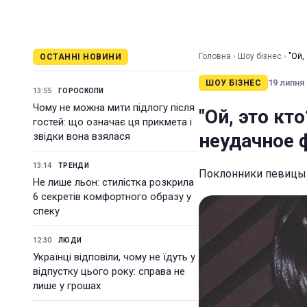
Головна
›
Шоу бізнес
›
"Ой,
ОСТАННІ НОВИНИ
19 липня 
ШОУ БІЗНЕС
13:55
ГОРОСКОПИ
Чому не можна мити підлогу після
"Ой, это кт
гостей: що означає ця прикмета і
неудачное 
звідки вона взялася
13:14
ТРЕНДИ
Поклонники певицы 
Не лише льон: стилістка розкрила
6 секретів комфортного образу у
спеку
12:30
ЛЮДИ
Українці відповіли, чому не їдуть у
відпустку цього року: справа не
лише у грошах