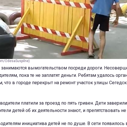
om/OdesaSuspilne)
й занимаются вымогательством посреди дороги. Несовер
дителям, пока те не заплатят деньги. Ребятам удалось орга
ем, что в городе перекрыт на ремонт участок улицы Сегедск
водители платили за проезд по пять гривен. Дети заверили
тели детей об их деятельности знают, и препятствовать не 
дителям инициатива детей не по душе. В сети появилось 