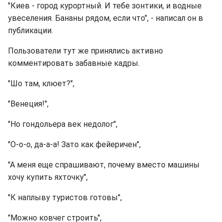
"Киев - город курортный. И тебе зонтики, и водные
увеселения. Бананы рядом, если что", - написал он в
публикации.
Пользователи тут же принялись активно
комментировать забавные кадры.
"Шо там, клюет?",
"Венеция!",
"Но гондольера век недолог",
"О-о-о, да-а-а! Зато как фейеричен",
"А меня еще спрашивают, почему вместо машины
хочу купить яхточку",
"К наплыву туристов готовы",
"Можно ковчег строить",