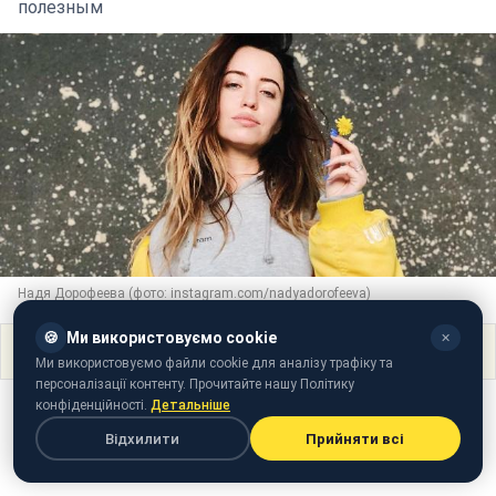
полезным
Надя Дорофеева (фото: instagram.com/nadyadorofeeva)
🍪
Ми використовуємо cookie
✕
Поділитися
Ми використовуємо файли cookie для аналізу трафіку та
персоналізації контенту. Прочитайте нашу Політику
конфіденційності.
Детальніше
Відхилити
Прийняти всі