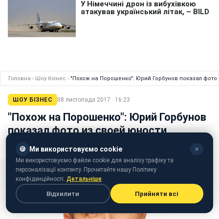
Головна
›
Шоу бізнес
›
"Похож на Порошенко": Юрий Горбунов показал фото
ШОУ БІЗНЕС
08 листопада 2017 · 16:23
"Похож на Порошенко": Юрий Горбунов
показал фото из своей юности
Пользователям соцсетей понравился этот снимок
🍪
Ми використовуємо cookie
✕
Ми використовуємо файли cookie для аналізу трафіку та
персоналізації контенту. Прочитайте нашу Політику
конфіденційності.
Детальніше
Відхилити
Прийняти всі