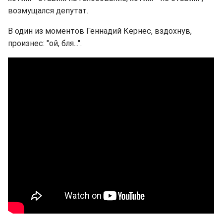
возмущался депутат.
В один из моментов Геннадий Кернес, вздохнув,
произнес: "ой, бля...".