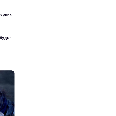
'єрних
 будь-