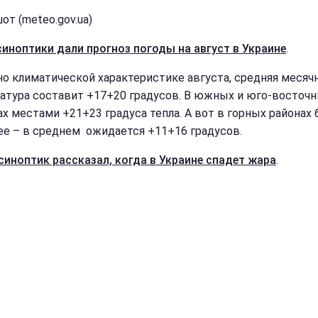
от (meteo.gov.ua)
синоптики дали прогноз погоды на август в Украине
.
но климатической характеристике августа, средняя месяч
атура составит +17+20 градусов. В южных и юго-восточ
ах местами +21+23 градуса тепла. А вот в горных районах 
ее – в среднем ожидается +11+16 градусов.
синоптик рассказал, когда в Украине спадет жара
.