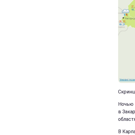
Скринш
Ночью 
в Зака
област
В Карп