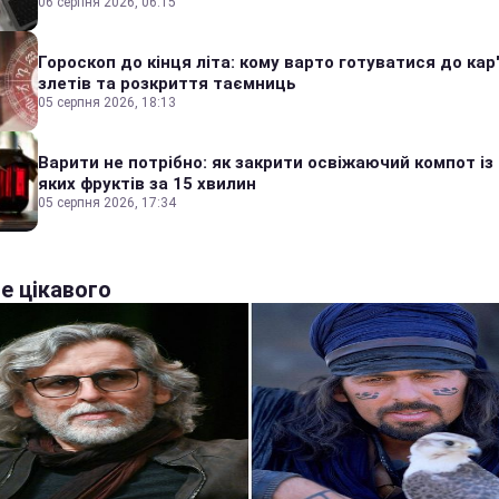
06 серпня 2026, 06:15
Гороскоп до кінця літа: кому варто готуватися до кар
злетів та розкриття таємниць
05 серпня 2026, 18:13
Варити не потрібно: як закрити освіжаючий компот із
яких фруктів за 15 хвилин
05 серпня 2026, 17:34
е цікавого