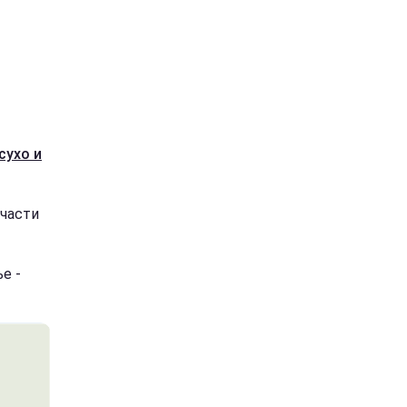
сухо и
части
е -