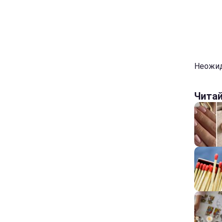
Неожид
Чита