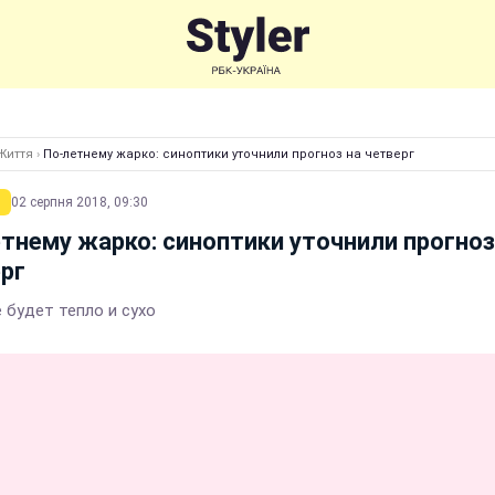
Життя
›
По-летнему жарко: синоптики уточнили прогноз на четверг
02 серпня 2018, 09:30
тнему жарко: синоптики уточнили прогноз
рг
 будет тепло и сухо