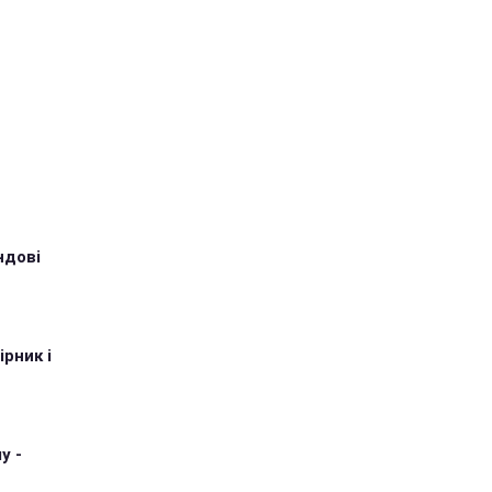
ндові
рник і
у -