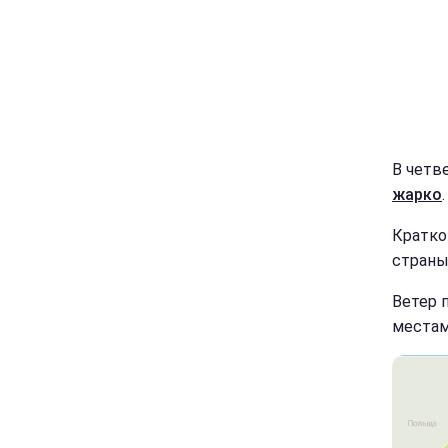
В четв
жарко
Кратко
страны
Ветер 
местам