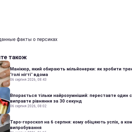
анные факты о персиках
йте також
Манікюр, який обирають мільйонерки: як зробити тре
"голі нігті" вдома
06 серпня 2026, 08:43
Впорається тільки найрозумніший: переставте один сі
виправте рівняння за 30 секунд
06 серпня 2026, 08:02
Таро-гороскоп на 6 серпня: кому обіцяють успіх, а ком
випробування