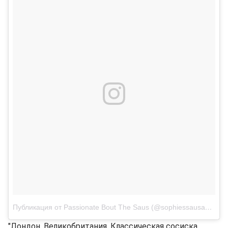
Публикация от Passionate Bout The Saus (@sophiessausagereviews)
"Лондон, Великобритания. Классическая сосиска