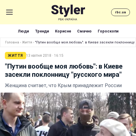
rbc.ua
Люди
Тренди
Корисне
Смачно
Гороскопи
Головна
›
Життя
›
"Путин вообще моя любовь": в Киеве засекли поклонницу 
ЖИТТЯ
13 квітня 2018 · 16:15
"Путин вообще моя любовь": в Киеве
засекли поклонницу "русского мира"
Женщина считает, что Крым принадлежит России