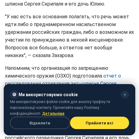
шпиона Сергея Скрипаля и его дочь Юлию.
"У нас есть все основания полагать, что речь может
идти либо о преднамеренном насильственном
удержании российских граждан, либо о возможном их
участии по принуждению в некоей инсценировке.
Вопросов все больше, а ответов нет вообще
никаких", — сказала Захарова.
Напомним, что организация по запрещению
химического оружия (ОЗХО) подготовила
отчет о
расследовании отравления экс-шпиона Сергея
Скрипаля
и его дочери Юлии.
🍪
Ми використовуємо cookie
✕
Напомним, ранее сообщалось, что спецслужбы
Ми використовуємо файли cookie для аналізу трафіку та
Великобритании смогли вычислить место
персоналізації контенту. Прочитайте нашу Політику
конфіденційності.
Детальніше
расположения секретной российской лаборатории,
где было изготовлено нервно-паралитическое
Відхилити
Прийняти всі
вещество "Новичок", которой отравили бывшего
российского разведчика Сергея Скрипаля и его дочь